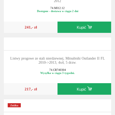
2012
74.MI12.12
Dostępne - dostawa w ciągu 2 dni
241,- zł
Kupić
Listwy progowe ze stali nierdzewnej, Mitsubishi Outlander II FL
2010->2013, 4x4, 5 drzw.
74.CR740304
Wysyłka w ciągu 3 tygodni.
217,- zł
Kupić
Zniżka