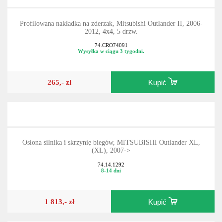
Profilowana nakładka na zderzak, Mitsubishi Outlander II, 2006-
2012, 4x4, 5 drzw.
74.CRO74091
Wysyłka w ciągu 3 tygodni.
265,- zł
Kupić
Osłona silnika i skrzynię biegów, MITSUBISHI Outlander XL,
(XL), 2007->
74.14.1292
8-14 dni
1 813,- zł
Kupić