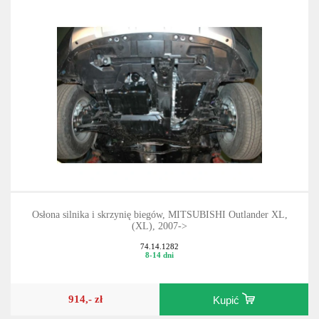
Osłona silnika i skrzynię biegów, MITSUBISHI Outlander XL,
(XL), 2007->
74.14.1282
8-14 dni
914,- zł
Kupić