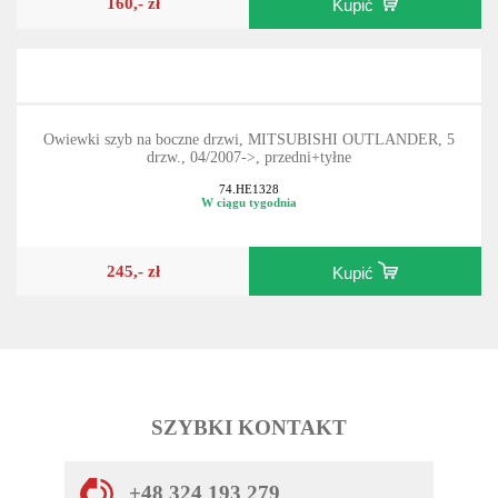
160,- zł
Kupić
Owiewki szyb na boczne drzwi, MITSUBISHI OUTLANDER, 5
drzw., 04/2007->, przedni+tyłne
74.HE1328
W ciągu tygodnia
245,- zł
Kupić
SZYBKI KONTAKT
+48 324 193 279