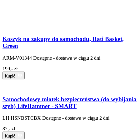
Koszyk na zakupy do samochodu, Rati Basket,
Green
ARM-V01344
Dostępne - dostawa w ciągu 2 dni
199,- zł
Kupić
Samochodowy młotek bezpieczeństwa (do wybijania
szyb) LifeHammer - SMART
LH.HSNBSTCBX
Dostępne - dostawa w ciągu 2 dni
87,- zł
Kupić