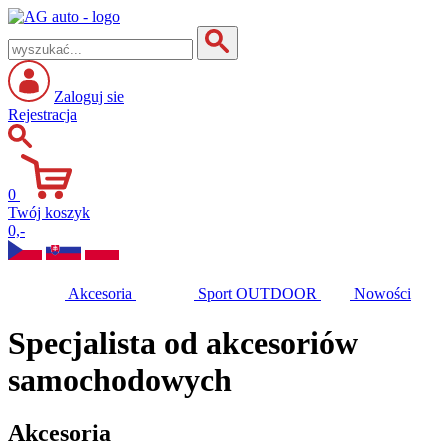
Zaloguj sie
Rejestracja
0
Twój koszyk
0,-
Akcesoria
Sport
OUTDOOR
Nowości
Specjalista od akcesoriów
samochodowych
Akcesoria