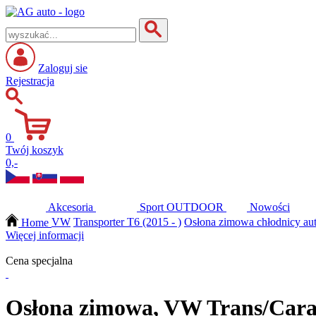
Zaloguj sie
Rejestracja
0
Twój koszyk
0,-
Akcesoria
Sport
OUTDOOR
Nowości
Home
VW
Transporter T6 (2015 - )
Osłona zimowa chłodnicy au
Więcej informacji
Cena specjalna
Osłona zimowa, VW Trans/Carave