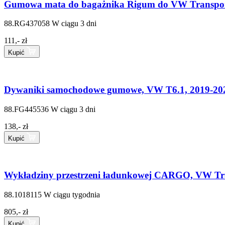
Gumowa mata do bagażnika Rigum do VW Transporte
88.RG437058
W ciągu 3 dni
111,- zł
Kupić
Dywaniki samochodowe gumowe, VW T6.1, 2019-20
88.FG445536
W ciągu 3 dni
138,- zł
Kupić
Wykładziny przestrzeni ładunkowej CARGO, VW Tran
88.1018115
W ciągu tygodnia
805,- zł
Kupić