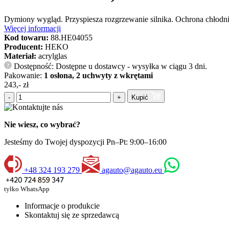
Dymiony wygląd. Przyspiesza rozgrzewanie silnika. Ochrona chłodn
Więcej informacji
Kod towaru:
88.HE04055
Producent:
HEKO
Materiał:
acrylglas
Dostępność: Dostępne u dostawcy - wysyłka w ciągu 3 dni.
?
Pakowanie:
1 osłona, 2 uchwyty z wkrętami
243,- zł
-
+
Kupić
Nie wiesz, co wybrać?
Jesteśmy do Twojej dyspozycji Pn–Pt: 9:00–16:00
+48 324 193 279
agauto@agauto.eu
tyłko WhatsApp
Informacje o produkcie
Skontaktuj się ze sprzedawcą