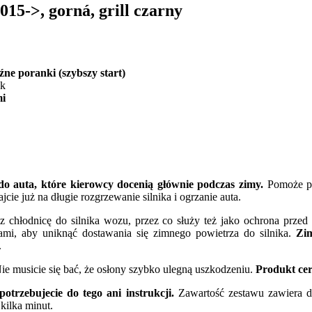
15->, gorná, grill czarny
e poranki (szybszy start)
ek
mi
o auta, które kierowcy docenią głównie podczas zimy.
Pomoże prz
cie już na długie rozgrzewanie silnika i ogrzanie auta.
z chłodnicę do silnika wozu, przez co służy też jako ochrona przed
ami, aby uniknąć dostawania się zimnego powietrza do silnika.
Zim
.
ie musicie się bać, że osłony szybko ulegną uszkodzeniu.
Produkt cer
otrzebujecie do tego ani instrukcji.
Zawartość zestawu zawiera d
kilka minut.