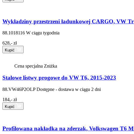
Wykładziny przestrzeni ładunkowej CARGO, VW Tran
88.1018116
W ciągu tygodnia
628,- zł
Kupić
Cena specjalna
Zniżka
Stalowe listwy progowe do VW T6, 2015-2023
88.VW46P2OLP
Dostępne - dostawa w ciągu 2 dni
184,- zł
Kupić
Profilowana nakładka na zderzak, Volkswagen T6 Mul