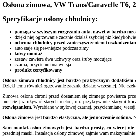
Osłona zimowa, VW Trans/Caravelle T6, 20
Specyfikacje osłony chłodnicy:
pomaga w szybszym rozgrzaniu auta, nawet w bardzo mroźn
dzięki niej ogrzewanie zacznie działaś szybciej niż kiedykolwi
ochrona chłodnicy przed zanieczyszczeniem i uszkodzenia
auto staje się pewniejsze podczas zimy
łatwy montaż
zestaw zawiera dwa uchwyty oraz śruby mocujące
czarna, przyciemniana wersja
produkt certyfikowany
Osłona zimowa chłodnicy jest bardzo praktycznym dodatkiem d
Dzięki temu również ogrzewanie zacznie działać wcześniej. Nie czekaj
Zimowa osłona chroni przed dostaniem się zimnego powietrza prze
musicie już używać starych metod, np. przykrywanie starymi koc
rozwiązaniem.
Wyrabiane w stylowej czarnej, przyciemnianej wersji
Osłona zimowa jest bardzo elastyczna, ale jednocześnie solidna.
N
Sam montaż osłon zimowych jest bardzo prosty, co więcej nie p
przedniej maski. Instalacja osłony zimowej zajmie wam maksymalnie 