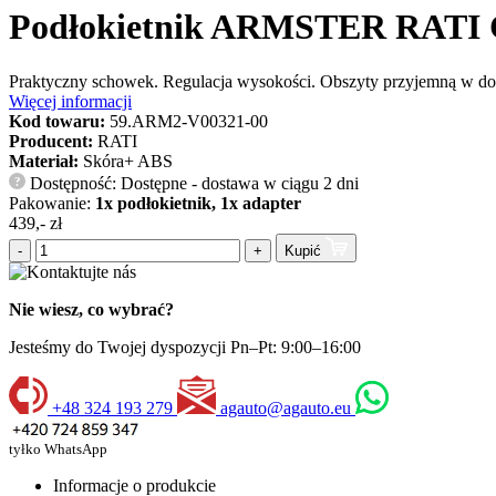
Podłokietnik ARMSTER RATI CZ
Praktyczny schowek. Regulacja wysokości. Obszyty przyjemną w do
Więcej informacji
Kod towaru:
59.ARM2-V00321-00
Producent:
RATI
Materiał:
Skóra+ ABS
Dostępność: Dostępne - dostawa w ciągu 2 dni
?
Pakowanie:
1x podłokietnik, 1x adapter
439,- zł
-
+
Kupić
Nie wiesz, co wybrać?
Jesteśmy do Twojej dyspozycji Pn–Pt: 9:00–16:00
+48 324 193 279
agauto@agauto.eu
tyłko WhatsApp
Informacje o produkcie