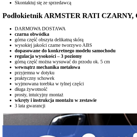
Skontaktuj się ze sprzedawcą
Podłokietnik ARMSTER RATI CZARNY, Cit
DARMOWA DOSTAWA
czarna obwódka
górna część obszyta delikatną skórą
wysokiej jakości czarne tworzywo ABS
dopasowane do konkretnego modelu samochodu
regulacja wysokości – 3 poziomy
górną część można wysuwać do przodu ok. 5 cm
wewnątrz mechanika metalowa
przyjemna w dotyku
praktyczny schowek
wyjmowana torebka w tylnej części
długa żywotność
prosty, intuicyjny montaż
wkręty i instrukcja montażu w zestawie
3 lata gwarancji