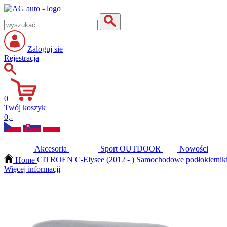
Zaloguj sie
Rejestracja
0
Twój koszyk
0,-
Akcesoria
Sport
OUTDOOR
Nowości
Home
CITROEN
C-Elysee (2012 - )
Samochodowe podłokietniki
Więcej informacji