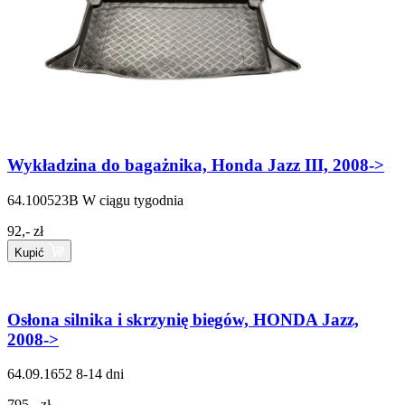
Wykładzina do bagażnika, Honda Jazz III, 2008->
64.100523B
W ciągu tygodnia
92,- zł
Kupić
Osłona silnika i skrzynię biegów, HONDA Jazz,
2008->
64.09.1652
8-14 dni
795,- zł