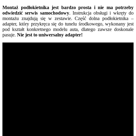
Montaż podłokietnika jest bardzo prosta i nie ma potrzeby
odwiedzić serwis samochodowy
. Instrukcja obsługi i wkręty do
montażu znajdują się w zestawie. Część dolna podłokietnika –
adapter, który przykręca się do tunelu środkowego, wykonany jest
pod kształt konkretnego modelu auta, dlatego zawsze doskonale
pasuje.
Nie jest to uniwersalny adapter!