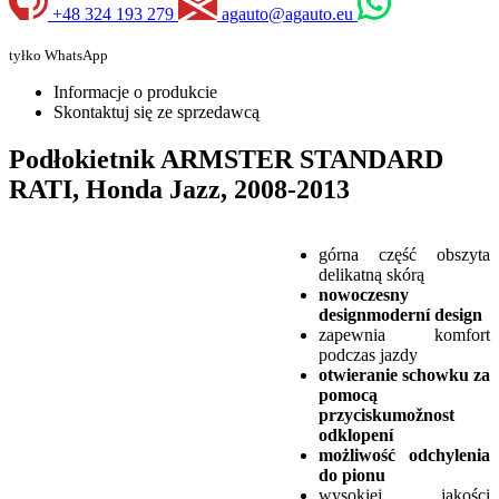
+48 324 193 279
agauto@agauto.eu
tyłko WhatsApp
Informacje o produkcie
Skontaktuj się ze sprzedawcą
Podłokietnik ARMSTER STANDARD
RATI, Honda Jazz, 2008-2013
górna część obszyta
delikatną skórą
nowoczesny
designmoderní design
zapewnia komfort
podczas jazdy
otwieranie schowku za
pomocą
przyciskumožnost
odklopení
możliwość odchylenia
do pionu
wysokiej jakości