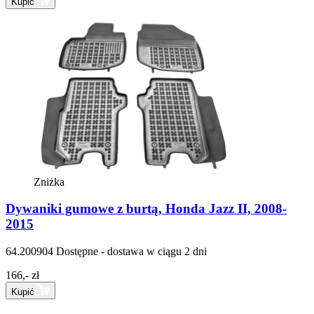
Kupić
Zniżka
Dywaniki gumowe z burtą, Honda Jazz II, 2008-
2015
64.200904
Dostępne - dostawa w ciągu 2 dni
166,- zł
Kupić