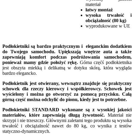
materiał
łatwy montaż
wysoka trwałość i
obciążalność (80 kg)
wyprodukowane w UE
Podłokietniki są bardzo praktycznym i eleganckim dodatkiem
do Twojego samochodu. Upiększają wnętrze auta a także
zapewniają komfort podczas podróżowania samochodem,
ponieważ mamy gdzie położyć rękę.
Górna częćś podłokietnika
jest obszyta miekką i delikatną w dotyku skórą, która wygląda
bardzo elegancko.
Podłokietnik jest otwierany, wewnątrz znajduje się praktyczny
schowek dla rzeczy kierowcy i współkierowcy. Schowek jest
wyścielony i można go otworzyć za pomocą przycisku. Całą
górną część można odchylić do pionu, kiedy jest to potrzebne.
Podłokietniki STANDARD wykonane są z wysokiej jakości
materiałów, które zapewniają długą żywotność.
Materiał nie
skrzypi i nie trzeszczy. Głównymi zaletami tego produktu są wysoka
trwałość i obciążalność nawet do 80 kg, co wynika z testów
statyczno-dynamicznych.