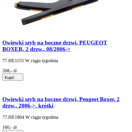
Owiewki szyb na boczne drzwi, PEUGEOT
BOXER, 2 drzw., 08/2006->
77.HE1155
W ciągu tygodnia
268,- zł
Kupić
Owiewki szyb na boczne drzwi, Peugeot Boxer, 2
drzw., 2006->, krótki
77.HE1804
W ciągu tygodnia
160,- zł