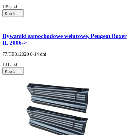
139,- zł
Kupić
Dywaniki samochodowe welurowe, Peugeot Boxer
II, 2006->
77.TE812020
8-14 dni
131,- zł
Kupić