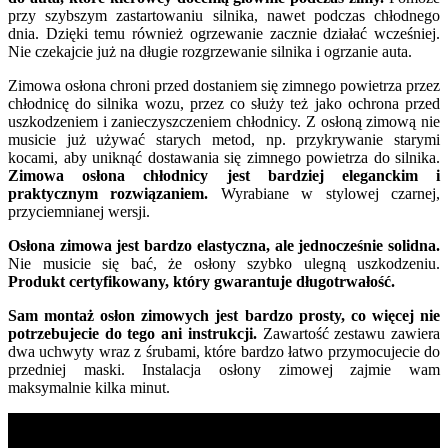
przy szybszym zastartowaniu silnika, nawet podczas chłodnego
dnia. Dzięki temu również ogrzewanie zacznie działać wcześniej.
Nie czekajcie już na długie rozgrzewanie silnika i ogrzanie auta.
Zimowa osłona chroni przed dostaniem się zimnego powietrza przez
chłodnicę do silnika wozu, przez co służy też jako ochrona przed
uszkodzeniem i zanieczyszczeniem chłodnicy. Z osłoną zimową nie
musicie już używać starych metod, np. przykrywanie starymi
kocami, aby uniknąć dostawania się zimnego powietrza do silnika.
Zimowa osłona chłodnicy jest bardziej eleganckim i
praktycznym rozwiązaniem.
Wyrabiane w stylowej czarnej,
przyciemnianej wersji.
Osłona zimowa jest bardzo elastyczna, ale jednocześnie solidna.
Nie musicie się bać, że osłony szybko ulegną uszkodzeniu.
Produkt certyfikowany, który gwarantuje długotrwałość.
Sam montaż osłon zimowych jest bardzo prosty, co więcej nie
potrzebujecie do tego ani instrukcji.
Zawartość zestawu zawiera
dwa uchwyty wraz z śrubami, które bardzo łatwo przymocujecie do
przedniej maski. Instalacja osłony zimowej zajmie wam
maksymalnie kilka minut.