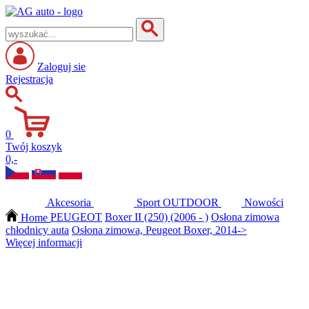
Zaloguj sie
Rejestracja
0
Twój koszyk
0,-
Akcesoria
Sport
OUTDOOR
Nowości
Home
PEUGEOT
Boxer II (250) (2006 - )
Osłona zimowa
chłodnicy auta
Osłona zimowa, Peugeot Boxer, 2014->
Więcej informacji