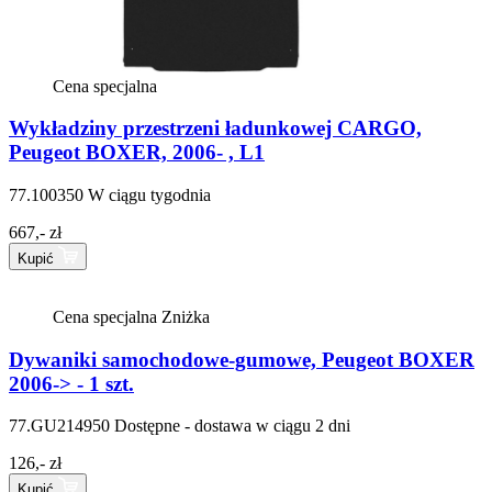
Cena specjalna
Wykładziny przestrzeni ładunkowej CARGO,
Peugeot BOXER, 2006- , L1
77.100350
W ciągu tygodnia
667,- zł
Kupić
Cena specjalna
Zniżka
Dywaniki samochodowe-gumowe, Peugeot BOXER
2006-> - 1 szt.
77.GU214950
Dostępne - dostawa w ciągu 2 dni
126,- zł
Kupić