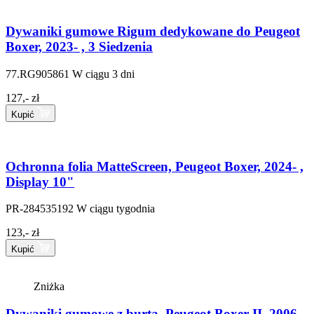
Dywaniki gumowe Rigum dedykowane do Peugeot
Boxer, 2023- , 3 Siedzenia
77.RG905861
W ciągu 3 dni
127,- zł
Kupić
Ochronna folia MatteScreen, Peugeot Boxer, 2024- ,
Display 10"
PR-284535192
W ciągu tygodnia
123,- zł
Kupić
Zniżka
Dywaniki gumowe z burtą, Peugeot Boxer II, 2006- ,