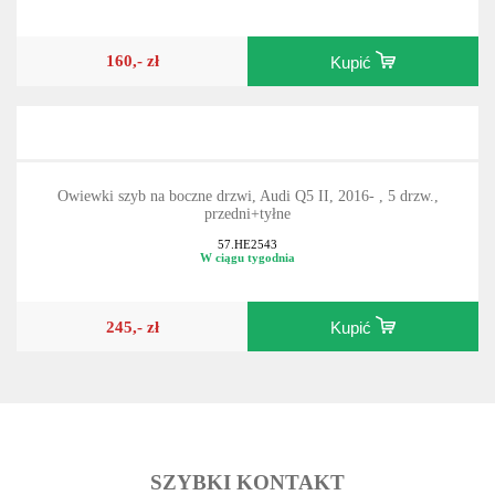
160,- zł
Kupić
Owiewki szyb na boczne drzwi, Audi Q5 II, 2016- , 5 drzw.,
przedni+tyłne
57.HE2543
W ciągu tygodnia
245,- zł
Kupić
SZYBKI KONTAKT