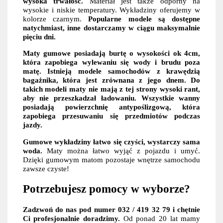
wysoka trwałość.
Materiał jest także odporny na
wysokie i niskie temperatury. Wykładziny oferujemy w
kolorze czarnym.
Popularne modele są dostępne
natychmiast, inne dostarczamy w ciągu maksymalnie
pięciu dni.
Maty gumowe posiadają burtę o wysokości ok 4cm,
która zapobiega wylewaniu się wody i brudu poza
matę. Istnieją modele samochodów z krawędzią
bagażnika, która jest zrównana z jego dnem. Do
takich modeli maty nie mają z tej strony wysoki rant,
aby nie przeszkadzał ładowaniu. Wszystkie wanny
posiadają powierzchnię antypoślizgową, która
zapobiega przesuwaniu się przedmiotów podczas
jazdy.
Gumowe wykładziny łatwo się czyści, wystarczy sama
woda.
Maty można łatwo wyjąć z pojazdu i umyć.
Dzięki gumowym matom pozostaje wnętrze samochodu
zawsze czyste!
Potrzebujesz pomocy w wyborze?
Zadzwoń do nas pod numer 032 / 419 32 79 i chętnie
Ci profesjonalnie doradzimy.
Od ponad 20 lat mamy