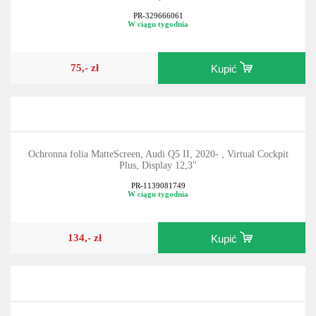
PR-329666061
W ciągu tygodnia
75,- zł
Kupić
Ochronna folia MatteScreen, Audi Q5 II, 2020- , Virtual Cockpit
Plus, Display 12,3"
PR-1139081749
W ciągu tygodnia
134,- zł
Kupić