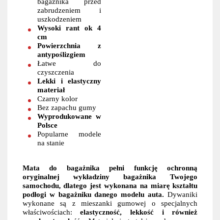
bagażnika przed
zabrudzeniem i
uszkodzeniem
Wysoki rant ok 4
cm
Powierzchnia z
antypoślizgiem
Łatwe do
czyszczenia
Lekki i elastyczny
materiał
Czarny kolor
Bez zapachu gumy
Wyprodukowane w
Polsce
Popularne modele
na stanie
Mata do bagażnika pełni funkcję ochronną
oryginalnej wykładziny bagażnika Twojego
samochodu, dlatego jest wykonana na miarę kształtu
podłogi w bagażniku danego modelu auta.
Dywaniki
wykonane są z mieszanki gumowej o specjalnych
właściwościach:
elastyczność, lekkość i również