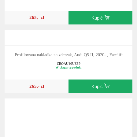
265,- zł
Kupić
Profilowana nakładka na zderzak, Audi Q5 II, 2020- , Facelift
CROAU40UZ6P
W ciągu tygodnia
265,- zł
Kupić