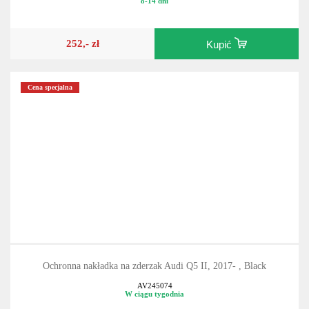
8-14 dni
252,- zł
Kupić
Cena specjalna
Ochronna nakładka na zderzak Audi Q5 II, 2017- , Black
AV245074
W ciągu tygodnia