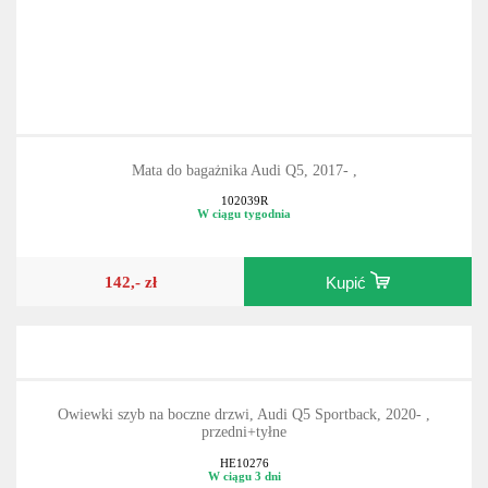
Mata do bagażnika Audi Q5, 2017- ,
102039R
W ciągu tygodnia
142,- zł
Kupić
Owiewki szyb na boczne drzwi, Audi Q5 Sportback, 2020- ,
przedni+tyłne
HE10276
W ciągu 3 dni