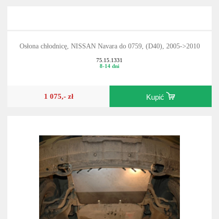
Osłona chłodnicę, NISSAN Navara do 0759, (D40), 2005->2010
75.15.1331
8-14 dni
1 075,- zł
Kupić