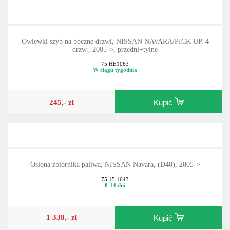
Owiewki szyb na boczne drzwi, NISSAN NAVARA/PICK UP, 4
drzw., 2005->, przedni+tyłne
75.HE1063
W ciągu tygodnia
245,- zł
Kupić
Osłona zbiornika paliwa, NISSAN Navara, (D40), 2005->
75.15.1643
8-14 dni
1 338,- zł
Kupić