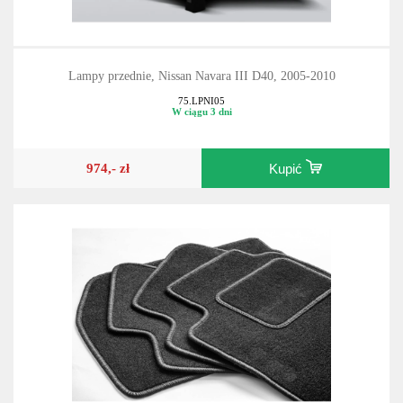
Lampy przednie, Nissan Navara III D40, 2005-2010
75.LPNI05
W ciągu 3 dni
974,- zł
Kupić