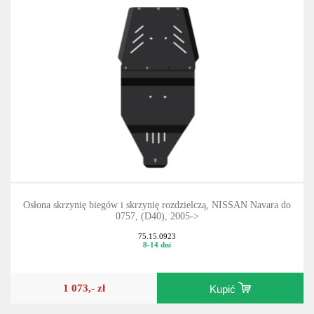
Osłona skrzynię biegów i skrzynię rozdzielczą, NISSAN Navara do
0757, (D40), 2005->
75.15.0923
8-14 dni
1 073,- zł
Kupić