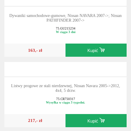
Dywaniki samochodowe-gumowe, Nissan NAVARA 2007->; Nissan
PATHFINDER 2007->
75.GU215234
W ciągu 3 dni
163,- zł
Kupić
Listwy progowe ze stali nierdzewnej, Nissan Navara 2005->2012,
4x4, 5 drzw.
75.CR750317
Wysyłka w ciągu 3 tygodni.
217,- zł
Kupić