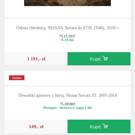
Osłona chłodnicę, NISSAN Navara do 0759, (D40), 2010->
75.15.1937
8-14 dni
1 191,- zł
Kupić
Zniżka
Dywaniki gumowe z burtą, Nissan Navara III, 2005-2014
75.201803
Dostępne - dostawa w ciągu 2 dni
149,- zł
Kupić