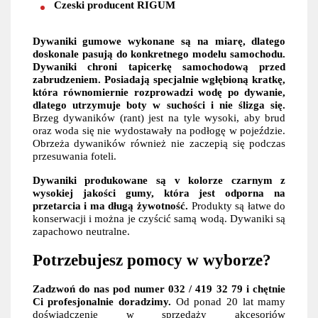
Czeski producent RIGUM
Dywaniki gumowe wykonane są na miarę, dlatego
doskonale pasują do konkretnego modelu samochodu.
Dywaniki chroni tapicerkę samochodową przed
zabrudzeniem. Posiadają specjalnie wgłębioną kratkę,
która równomiernie rozprowadzi wodę po dywanie,
dlatego utrzymuje boty w suchości i nie ślizga się.
Brzeg dywaników (rant) jest na tyle wysoki, aby brud
oraz woda się nie wydostawały na podłogę w pojeździe.
Obrzeża dywaników również nie zaczepią się podczas
przesuwania foteli.
Dywaniki produkowane są v kolorze czarnym z
wysokiej jakości gumy, która jest odporna na
przetarcia i ma długą żywotność.
Produkty są łatwe do
konserwacji i można je czyścić samą wodą. Dywaniki są
zapachowo neutralne.
Potrzebujesz pomocy w wyborze?
Zadzwoń do nas pod numer 032 / 419 32 79 i chętnie
Ci profesjonalnie doradzimy.
Od ponad 20 lat mamy
doświadczenie w sprzedaży akcesoriów