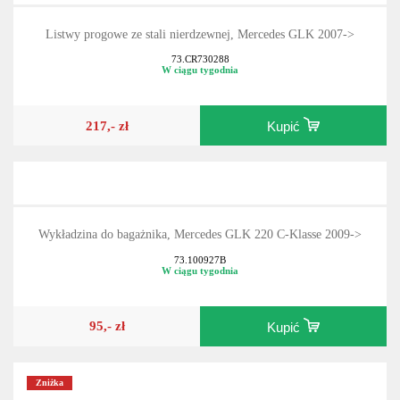
Listwy progowe ze stali nierdzewnej, Mercedes GLK 2007->
73.CR730288
W ciągu tygodnia
217,- zł
Kupić
Wykładzina do bagażnika, Mercedes GLK 220 C-Klasse 2009->
73.100927B
W ciągu tygodnia
95,- zł
Kupić
Zniżka