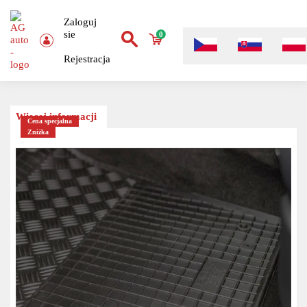
Zaloguj
sie
0
Rejestracja
Więcej informacji
Cena specjalna
Zniżka