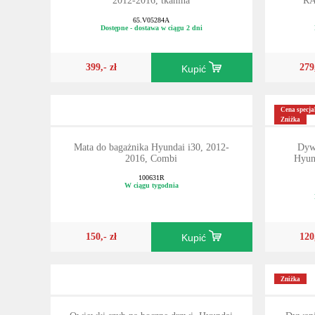
2012-2016, tkanina
RA
65.V05284A
Dostępne - dostawa w ciągu 2 dni
399,- zł
279
Kupić
Cena specja
Zniżka
Mata do bagażnika Hyundai i30, 2012-
Dyw
2016, Combi
Hyun
100631R
W ciągu tygodnia
150,- zł
120
Kupić
Zniżka