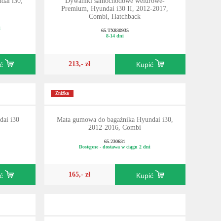
dai i30,
Dywaniki samochodowe welurowe-
Premium, Hyundai i30 II, 2012-2017,
Combi, Hatchback
i
65.TX830935
8-14 dni
213,- zł
ić
Kupić
Zniżka
dai i30
Mata gumowa do bagażnika Hyundai i30,
2012-2016, Combi
65.230631
Dostępne - dostawa w ciągu 2 dni
165,- zł
ić
Kupić