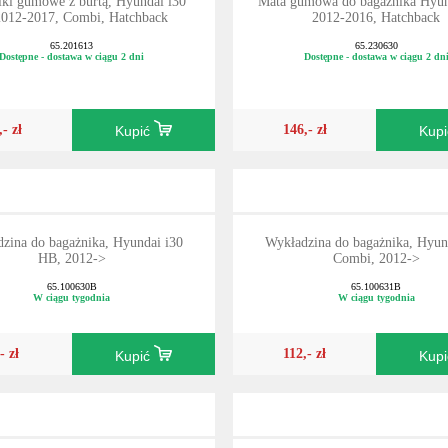
ki gumowe z burtą, Hyundai i30
Mata gumowa do bagażnika Hyun
 2012-2017, Combi, Hatchback
2012-2016, Hatchback
65.201613
65.230630
Dostępne - dostawa w ciągu 2 dni
Dostępne - dostawa w ciągu 2 dn
,- zł
146,- zł
Kupić
Kup
zina do bagażnika, Hyundai i30
Wykładzina do bagażnika, Hyun
HB, 2012->
Combi, 2012->
65.100630B
65.100631B
W ciągu tygodnia
W ciągu tygodnia
- zł
112,- zł
Kupić
Kup