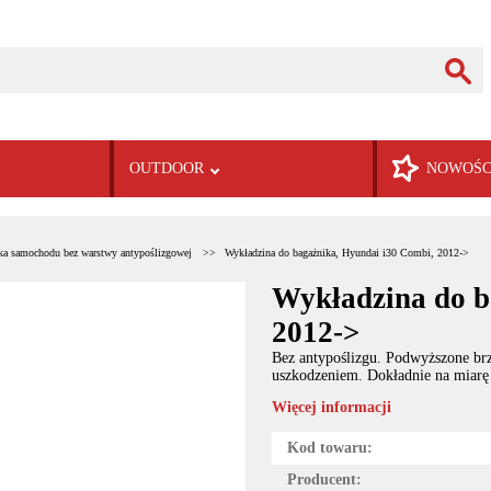
OUTDOOR
NOWOŚC
ka samochodu bez warstwy antypoślizgowej
Wykładzina do bagażnika, Hyundai i30 Combi, 2012->
Wykładzina do b
2012->
Bez antypoślizgu. Podwyższone brz
uszkodzeniem. Dokładnie na miarę
Więcej informacji
Kod towaru:
Producent: