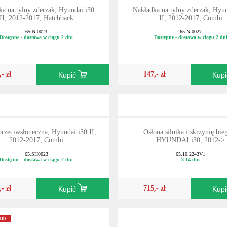
a na tylny zderzak, Hyundai i30
Nakładka na tylny zderzak, Hyu
II, 2012-2017, Hatchback
II, 2012-2017, Combi
65.N-0023
65.N-0027
Dostępne - dostawa w ciągu 2 dni
Dostępne - dostawa w ciągu 2 dn
,- zł
147,- zł
Kupić
Kup
przeciwsłoneczna, Hyundai i30 II,
Osłona silnika i skrzynię bie
2012-2017, Combi
HYUNDAI i30, 2012->
65.SH0023
65.10.2243V1
Dostępne - dostawa w ciągu 2 dni
8-14 dni
,- zł
715,- zł
Kupić
Kup
tis