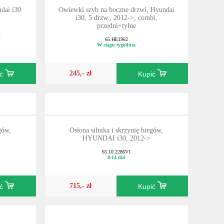
ndai i30
Owiewki szyb na boczne drzwi, Hyundai
i30, 5 drzw., 2012->, combi,
przedni+tyłne
i
65.HE1962
W ciągu tygodnia
245,- zł
ić
Kupić
gów,
Osłona silnika i skrzynię biegów,
HYUNDAI i30, 2012->
65.10.2286V1
8-14 dni
715,- zł
ić
Kupić