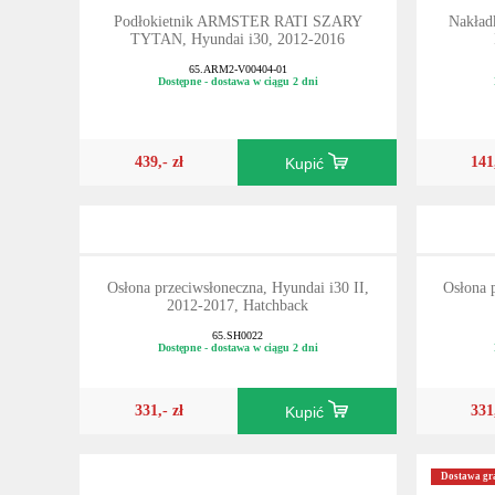
Podłokietnik ARMSTER RATI SZARY
Nakładk
TYTAN, Hyundai i30, 2012-2016
65.ARM2-V00404-01
Dostępne - dostawa w ciągu 2 dni
439,- zł
141
Kupić
Osłona przeciwsłoneczna, Hyundai i30 II,
Osłona 
2012-2017, Hatchback
65.SH0022
Dostępne - dostawa w ciągu 2 dni
331,- zł
331
Kupić
Dostawa gra