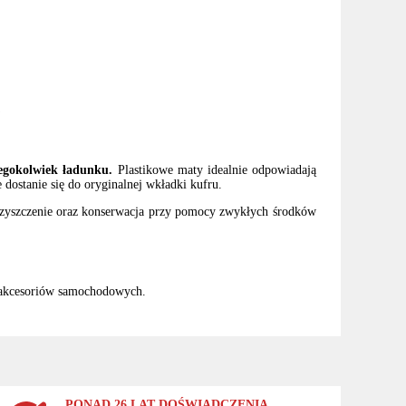
w
iegokolwiek ładunku.
Plastikowe maty idealnie odpowiadają
dostanie się do oryginalnej wkładki kufru.
czyszczenie oraz konserwacja przy pomocy zwykłych środków
 akcesoriów samochodowych.
PONAD 26 LAT DOŚWIADCZENIA