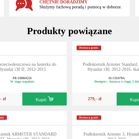
CHĘTNIE DORADZIMY
Służymy fachową poradą i pomocą w doborze.
Produkty powiązane
Dostawa gratis
przeciwdeszczowa na lusterka do
Podłokietnik Armster Standard
Hyundai i30 II, 2012-2015
Hyundai i30, 2012-2016, tka
PR-338864226
65.C05478A
W ciągu tygodnia
Dostępne - dostawa w ciągu 2 dn
- zł
279,- zł
Kupić
Kup
tis
Dostawa gratis
kietnik ARMSTER STANDARD
Podłokietnik Armster 3, Hyunda