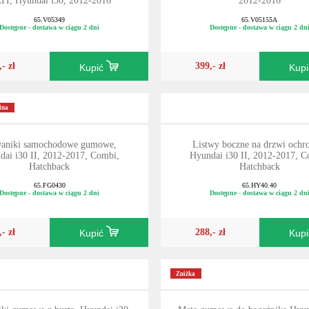
TI, Hyundai i30, 2012-2016
2012-2016
65.V05349
65.V05155A
Dostępne - dostawa w ciągu 2 dni
Dostępne - dostawa w ciągu 2 dn
,- zł
399,- zł
Kupić
Kup
lna
aniki samochodowe gumowe,
Listwy boczne na drzwi ochr
dai i30 II, 2012-2017, Combi,
Hyundai i30 II, 2012-2017, C
Hatchback
Hatchback
65.FG0430
65.HY40.40
Dostępne - dostawa w ciągu 2 dni
Dostępne - dostawa w ciągu 2 dn
,- zł
288,- zł
Kupić
Kup
Zniżka