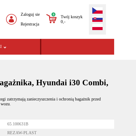
Zaloguj sie
0
Twój koszyk
0,-
Rejestracja
I
agażnika, Hyundai i30 Combi,
egi zatrzymają zanieczyszczenia i ochronią bagażnik przed
 wozu.
65.100631B
REZAW-PLAST