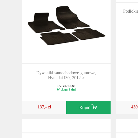
Podłok
Dywaniki samochodowe-gumowe,
Hyundai i30, 2012->
65.GU217668
W ciągu 3 dni
137,- zł
439
Kupić