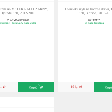
ietnik ARMSTER RATI CZARNY,
Owiewki szyb na boczne drzwi,
Hyundai i30, 2012-2016
i30, 3 drzw., 2013->
65.ARM2-V00309-00
65.HE2117
Dostępne - dostawa w ciągu 2 dni
W ciągu tygodnia
,- zł
191,- zł
Kupić
Kup