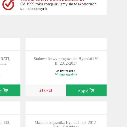
Od 1999 roku specjalizujemy się w akcesoriach
samochodowych
, RATI,
Stalowe listwy progowe do Hyundai i30
nina
II, 2012-2017
65.HY17P4OLP
i
W ciągu tygodnia
217,- zł
ić
Kupić
i i30,
Mata do bagażnika Hyundai i30, 2012-