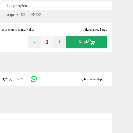
Polyethylen
approx. 93 x 98/132
 wysyłka w ciągu 7 dni.
Pakowanie:
1 szt.
-
+
Kupić
uto@agauto.eu
tyłko WhatsApp