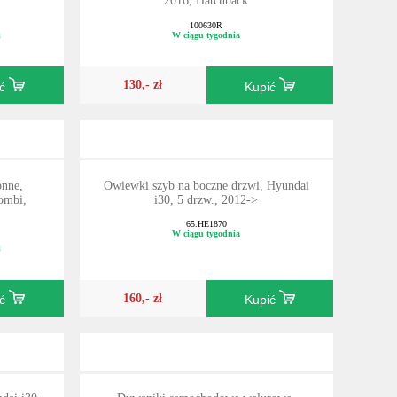
2016, Hatchback
100630R
i
W ciągu tygodnia
130,- zł
ić
Kupić
onne,
Owiewki szyb na boczne drzwi, Hyundai
ombi,
i30, 5 drzw., 2012->
65.HE1870
W ciągu tygodnia
i
160,- zł
ić
Kupić