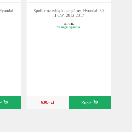
 Hyundai
Spoiler na tylną klape górny, Hyundai i30
II CW, 2012-2017
65.HI4L
W ciągu tygodnia
630,- zł
ić
Kupić