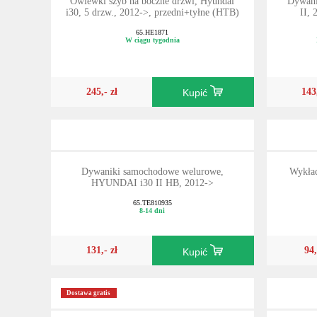
Owiewki szyb na boczne drzwi, Hyundai
Dywani
i30, 5 drzw., 2012->, przedni+tyłne (HTB)
II,
65.HE1871
W ciągu tygodnia
245,- zł
143
Kupić
Dywaniki samochodowe welurowe,
Wykład
HYUNDAI i30 II HB, 2012->
65.TE810935
8-14 dni
131,- zł
94,
Kupić
Dostawa gratis