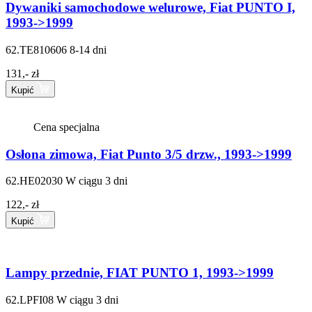
Dywaniki samochodowe welurowe, Fiat PUNTO I,
1993->1999
62.TE810606
8-14 dni
131,- zł
Kupić
Cena specjalna
Osłona zimowa, Fiat Punto 3/5 drzw., 1993->1999
62.HE02030
W ciągu 3 dni
122,- zł
Kupić
Lampy przednie, FIAT PUNTO 1, 1993->1999
62.LPFI08
W ciągu 3 dni