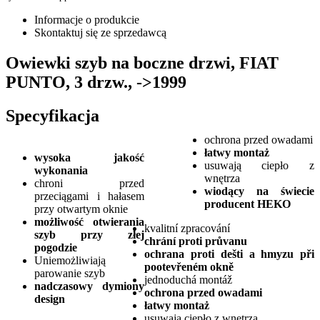
Informacje o produkcie
Skontaktuj się ze sprzedawcą
Owiewki szyb na boczne drzwi, FIAT
PUNTO, 3 drzw., ->1999
Specyfikacja
ochrona przed owadami
łatwy montaż
wysoka jakość
usuwają ciepło z
wykonania
wnętrza
chroni przed
wiodący na świecie
przeciągami i hałasem
producent HEKO
przy otwartym oknie
możliwość otwierania
kvalitní zpracování
szyb przy złej
chrání proti průvanu
pogodzie
ochrana proti dešti a hmyzu
při
Uniemożliwiają
pootevřeném okně
parowanie szyb
jednoduchá montáž
nadczasowy dymiony
ochrona przed owadami
design
łatwy montaż
usuwają ciepło z wnętrza