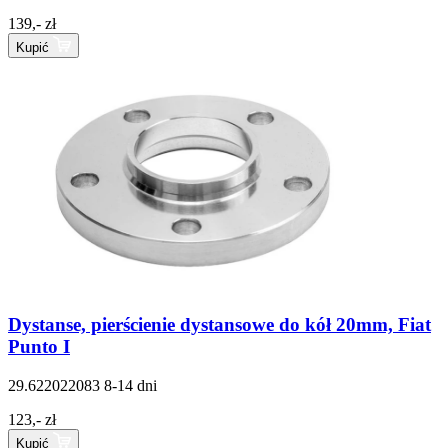
139,- zł
Kupić
Dystanse, pierścienie dystansowe do kół 20mm, Fiat
Punto I
29.622022083
8-14 dni
123,- zł
Kupić