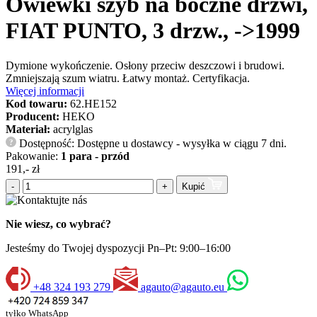
Owiewki szyb na boczne drzwi,
FIAT PUNTO, 3 drzw., ->1999
Dymione wykończenie. Osłony przeciw deszczowi i brudowi.
Zmniejszają szum wiatru. Łatwy montaż. Certyfikacja.
Więcej informacji
Kod towaru:
62.HE152
Producent:
HEKO
Materiał:
acrylglas
Dostępność: Dostępne u dostawcy - wysyłka w ciągu 7 dni.
?
Pakowanie:
1 para - przód
191,- zł
-
+
Kupić
Nie wiesz, co wybrać?
Jesteśmy do Twojej dyspozycji Pn–Pt: 9:00–16:00
+48 324 193 279
agauto@agauto.eu
tyłko WhatsApp