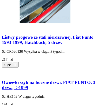
Listwy progowe ze stali nierdzewnej, Fiat Punto
1993-1999, Hatchback, 5 drzw.
62.CR620120
Wysyłka w ciągu 3 tygodni.
217,- zł
Kupić
Owiewki szyb na boczne drzwi, FIAT PUNTO, 3
drzw., ->1999
62.HE152
W ciągu tygodnia
191,- zł