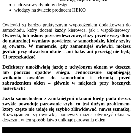
nadczasowy dymiony design
wiodący na świecie producent HEKO
Owiewki są bardzo praktycznym wyposażeniem dodatkowym do
samochodu, który doceni każdy kierowca, jak i wspólkierowcy.
Owiewki, lub osłony przeciwdeszczowe, służy przede wszystkim
do naturalnej wymiany powietrza w samochodzie, kiedy szyby
są otwarte. W momencie, gdy zamontujeś owiewki, możesz
jeździć przy otwartym oknie – ani hałas ani przeciąg nie będą
Ci przeszkadzać.
Deflektory umożliwiają jazdę z uchylonym oknem w deszczu
lub podczas opadów śniegu. Jednocześnie zapobiegają
wnikaniu owadów do samochodu i chronią przed
zabrudzeniem okien – głównie w miejcach przy bocznych
lusterkach!
Jazda samochodem z zamkniętymi oknami kiedy pada deszcz
zwykle powoduje parowanie szyb, co jest dużym problemem,
który często nie udaje się szybko zlikwidować, nawet szmatką.
Rozwiązaniem są owiewki, ponieważ można otworzyć okna w
deszczu i w ten sposób łatwo uniknąć parowania okien.