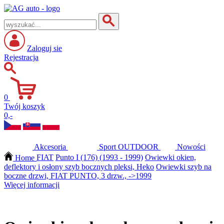
Zaloguj sie
Rejestracja
0
Twój koszyk
0,-
Akcesoria
Sport
OUTDOOR
Nowości
Home
FIAT
Punto I (176) (1993 - 1999)
Owiewki okien,
deflektory i osłony szyb bocznych pleksi, Heko
Owiewki szyb na
boczne drzwi, FIAT PUNTO, 3 drzw., ->1999
Więcej informacji