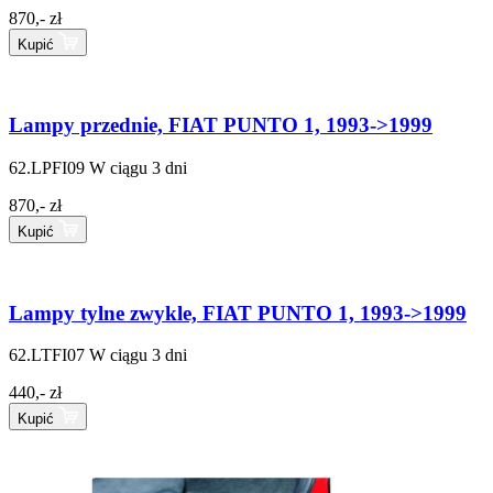
870,- zł
Kupić
Lampy przednie, FIAT PUNTO 1, 1993->1999
62.LPFI09
W ciągu 3 dni
870,- zł
Kupić
Lampy tylne zwykle, FIAT PUNTO 1, 1993->1999
62.LTFI07
W ciągu 3 dni
440,- zł
Kupić