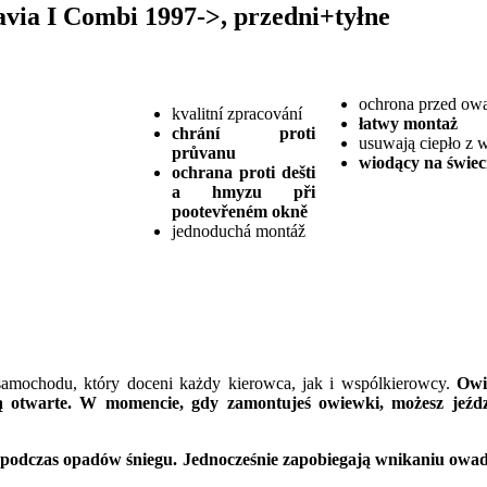
via I Combi 1997->, przedni+tyłne
ochrona przed ow
kvalitní zpracování
łatwy montaż
chrání proti
usuwają ciepło z 
průvanu
wiodący na świe
ochrana proti dešti
a hmyzu
při
pootevřeném okně
jednoduchá montáž
mochodu, który doceni każdy kierowca, jak i wspólkierowcy.
Owi
ą otwarte. W momencie, gdy zamontujeś owiewki, możesz jeździ
 podczas opadów śniegu. Jednocześnie zapobiegają wnikaniu owa