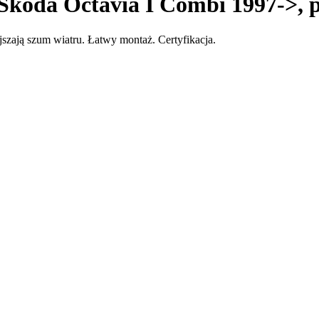
Škoda Octavia I Combi 1997->, 
zają szum wiatru. Łatwy montaż. Certyfikacja.