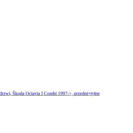
rzwi, Škoda Octavia I Combi 1997->, przedni+tyłne