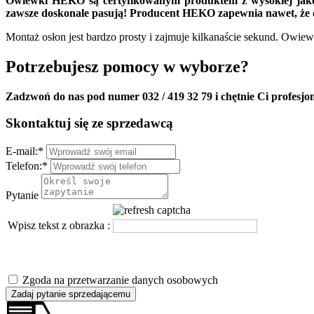
Owiewki HEKO są certyfikowanym produktem z wysokiej jakośc
zawsze doskonale pasują! Producent HEKO zapewnia nawet, że d
Montaż osłon jest bardzo prosty i zajmuje kilkanaście sekund. Owie
Potrzebujesz pomocy w wyborze?
Zadzwoń do nas pod numer 032 / 419 32 79 i chętnie Ci profesjo
Skontaktuj się ze sprzedawcą
E-mail:
*
Telefon:
*
Pytanie
Wpisz tekst z obrazka :
Zgoda na przetwarzanie danych osobowych
Zadaj pytanie sprzedającemu