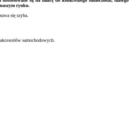
i dostosowane są na miarę do konkretnego samochodu, dlatego
 naszym rynku.
suwa się szyba.
 akcesoriów samochodowych.