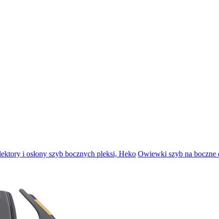
ektory i osłony szyb bocznych pleksi, Heko
Owiewki szyb na boczne d