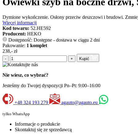
Owiewki szyb na boczne drzwi, 
Dymione wykończenie. Osłony przeciw deszczowi i brudowi. Zmniejs
Więcej informacji
Kod towaru:
52.HE592
Producent:
HEKO
Dostępność: Dostępne - dostawa w ciągu 2 dni
?
Pakowanie:
1 komplet
238,- zł
-
+
Kupić
Nie wiesz, co wybrać?
Jesteśmy do Twojej dyspozycji Pn–Pt: 9:00–16:00
+48 324 193 279
agauto@agauto.eu
tyłko WhatsApp
Informacje o produkcie
Skontaktuj się ze sprzedawcą