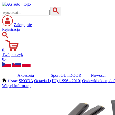
Zaloguj sie
Rejestracja
0
Twój koszyk
0,-
Akcesoria
Sport
OUTDOOR
Nowości
Home
SKODA
Octavia I (1U) (1996 - 2010)
Owiewki okien, defl
Więcej informacji