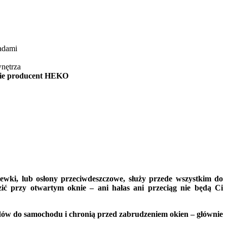
adami
wnętrza
cie producent HEKO
ewki, lub osłony przeciwdeszczowe, służy przede wszystkim do
ć przy otwartym oknie – ani hałas ani przeciąg nie będą Ci
dów do samochodu i chronią przed zabrudzeniem okien – głównie