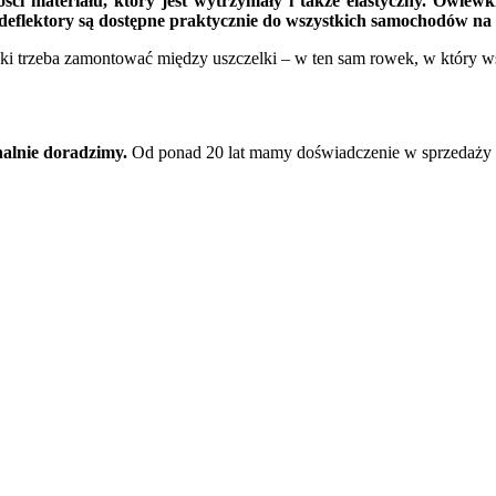
i materiału, który jest wytrzymały i także elastyczny. Owiewk
eflektory są dostępne praktycznie do wszystkich samochodów na
wki trzeba zamontować między uszczelki – w ten sam rowek, w który w
nalnie doradzimy.
Od ponad 20 lat mamy doświadczenie w sprzedaży