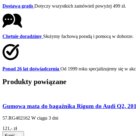
Dostawa gratis
Dotyczy wszystkich zamówień powyżej 499 zł.
Chętnie doradzimy
Służymy fachową poradą i pomocą w doborze.
Ponad 26 lat doświadczenia
Od 1999 roku specjalizujemy się w a
Produkty powiązane
Gumowa mata do bagażnika Rigum do Audi Q2, 2016
57.RG402162
W ciągu 3 dni
121,- zł
Kupić