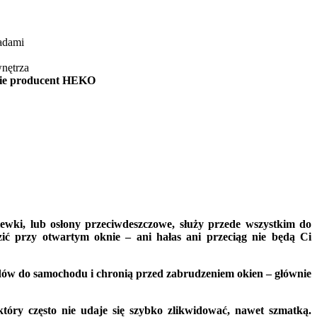
adami
wnętrza
cie producent HEKO
ewki, lub osłony przeciwdeszczowe, służy przede wszystkim do
ć przy otwartym oknie – ani hałas ani przeciąg nie będą Ci
dów do samochodu i chronią przed zabrudzeniem okien – głównie
ry często nie udaje się szybko zlikwidować, nawet szmatką.