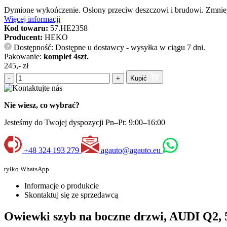
Dymione wykończenie. Osłony przeciw deszczowi i brudowi. Zmniejs
Więcej informacji
Kod towaru:
57.HE2358
Producent:
HEKO
Dostępność: Dostępne u dostawcy - wysyłka w ciągu 7 dni.
?
Pakowanie:
komplet 4szt.
245,- zł
-
+
Kupić
Nie wiesz, co wybrać?
Jesteśmy do Twojej dyspozycji Pn–Pt: 9:00–16:00
+48 324 193 279
agauto@agauto.eu
tyłko WhatsApp
Informacje o produkcie
Skontaktuj się ze sprzedawcą
Owiewki szyb na boczne drzwi, AUDI Q2, 5