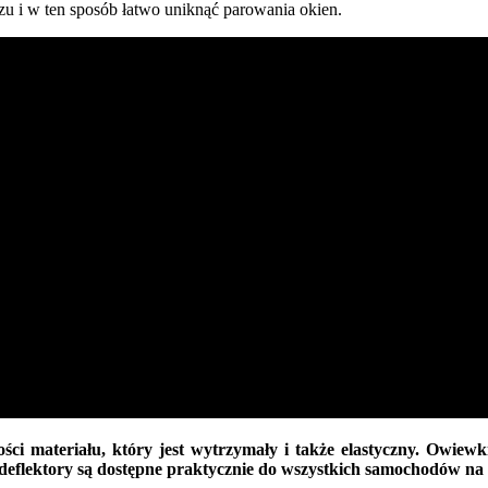
 i w ten sposób łatwo uniknąć parowania okien.
i materiału, który jest wytrzymały i także elastyczny. Owiewk
eflektory są dostępne praktycznie do wszystkich samochodów na