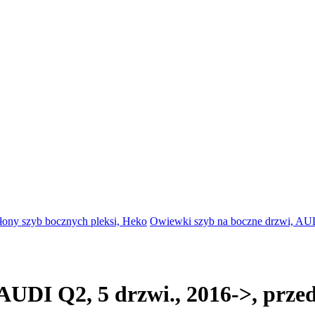
słony szyb bocznych pleksi, Heko
Owiewki szyb na boczne drzwi, AUDI
AUDI Q2, 5 drzwi., 2016->, prze