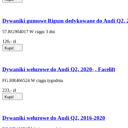
Dywaniki gumowe Rigum dedykowane do Audi Q2, 2
57.RG904017
W ciągu 3 dni
126,- zł
Kupić
Dywaniki welurowe do Audi Q2, 2020- , Facelift
FG.HR466524
W ciągu tygodnia
233,- zł
Kupić
Dywaniki welurowe do Audi Q2, 2016-2020