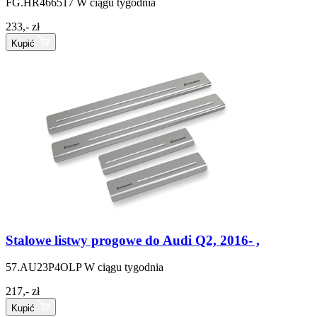
FG.HR466517
W ciągu tygodnia
233,- zł
Kupić
Stalowe listwy progowe do Audi Q2, 2016- ,
57.AU23P4OLP
W ciągu tygodnia
217,- zł
Kupić