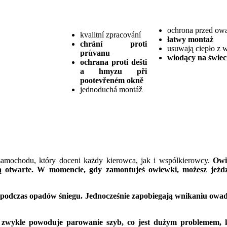
ochrona przed ow
kvalitní zpracování
łatwy montaż
chrání proti
usuwają ciepło z 
průvanu
wiodący na świe
ochrana proti dešti
a hmyzu
při
pootevřeném okně
jednoduchá montáž
mochodu, który doceni każdy kierowca, jak i wspólkierowcy.
Owi
ą otwarte. W momencie, gdy zamontujeś owiewki, możesz jeździ
 podczas opadów śniegu. Jednocześnie zapobiegają wnikaniu owa
wykle powoduje parowanie szyb, co jest dużym problemem, któ