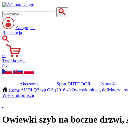
Zaloguj sie
Rejestracja
0
Twój koszyk
0,-
Akcesoria
Sport
OUTDOOR
Nowości
Home
AUDI
Q2 typ GA (2016 - )
Owiewki okien, deflektory i o
Więcej informacji
Owiewki szyb na boczne drzwi, 