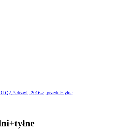
 Q2, 5 drzwi., 2016->, przedni+tyłne
dni+tyłne