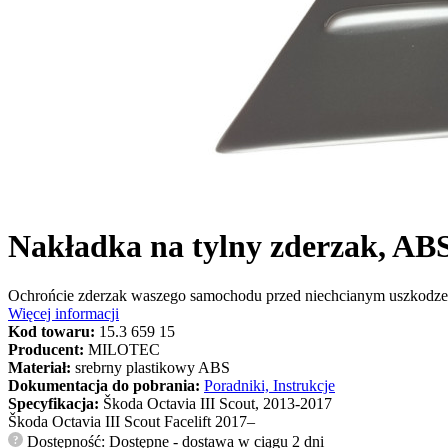
Nakładka na tylny zderzak, ABS
Ochrońcie zderzak waszego samochodu przed niechcianym uszkodze
Więcej informacji
Kod towaru:
15.3 659 15
Producent:
MILOTEC
Materiał:
srebrny plastikowy ABS
Dokumentacja do pobrania:
Poradniki, Instrukcje
Specyfikacja:
Škoda Octavia III Scout, 2013-2017
Škoda Octavia III Scout Facelift 2017–
Dostępność: Dostępne - dostawa w ciągu 2 dni
?