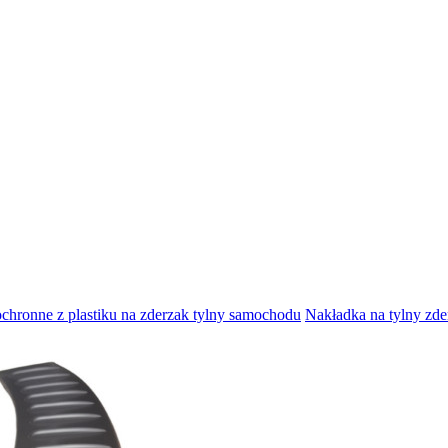
ochronne z plastiku na zderzak tylny samochodu
Nakładka na tylny zde