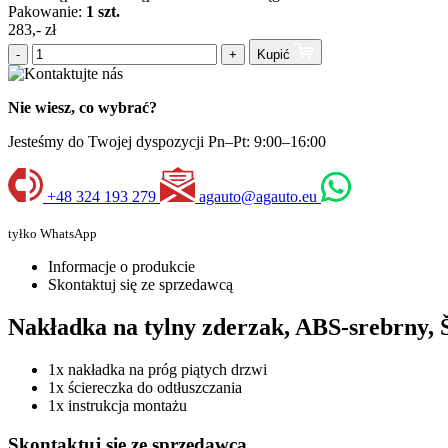
Pakowanie:
1 szt.
283,- zł
-
+
Kupić
Nie wiesz, co wybrać?
Jesteśmy do Twojej dyspozycji Pn–Pt: 9:00–16:00
+48 324 193 279
agauto@agauto.eu
tyłko WhatsApp
Informacje o produkcie
Skontaktuj się ze sprzedawcą
Nakładka na tylny zderzak, ABS-srebrny, Š
1x nakładka na próg piątych drzwi
1x ściereczka do odtłuszczania
1x instrukcja montażu
Skontaktuj się ze sprzedawcą