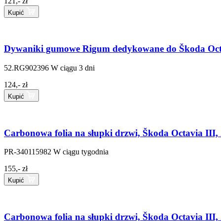
121,- zł
Kupić
Dywaniki gumowe Rigum dedykowane do Škoda Octav
52.RG902396
W ciągu 3 dni
124,- zł
Kupić
Carbonowa folia na słupki drzwi, Škoda Octavia III
PR-340115982
W ciągu tygodnia
155,- zł
Kupić
Carbonowa folia na słupki drzwi, Škoda Octavia III,