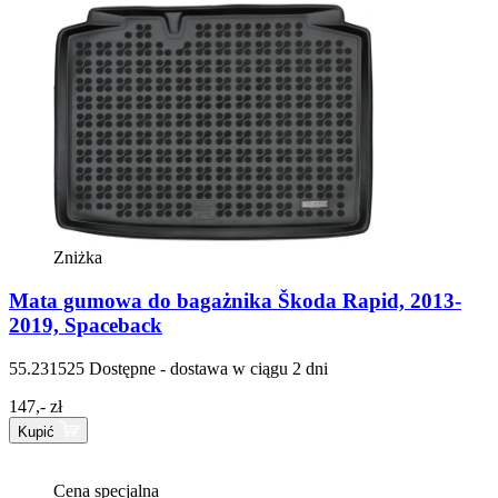
Zniżka
Mata gumowa do bagażnika Škoda Rapid, 2013-
2019, Spaceback
55.231525
Dostępne - dostawa w ciągu 2 dni
147,- zł
Kupić
Cena specjalna