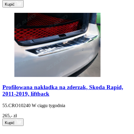
Kupić
Profilowana nakładka na zderzak, Skoda Rapid,
2011-2019, liftback
55.CRO10240
W ciągu tygodnia
265,- zł
Kupić