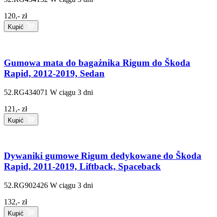
120,- zł
Kupić
Gumowa mata do bagażnika Rigum do Škoda
Rapid, 2012-2019, Sedan
52.RG434071
W ciągu 3 dni
121,- zł
Kupić
Dywaniki gumowe Rigum dedykowane do Škoda
Rapid, 2011-2019, Liftback, Spaceback
52.RG902426
W ciągu 3 dni
132,- zł
Kupić