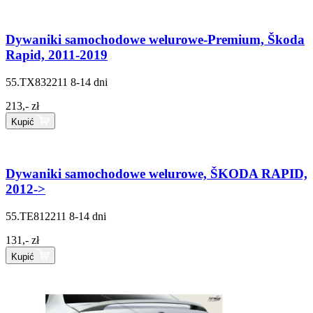
Dywaniki samochodowe welurowe-Premium, Škoda
Rapid, 2011-2019
55.TX832211
8-14 dni
213,- zł
Kupić
Dywaniki samochodowe welurowe, ŠKODA RAPID,
2012->
55.TE812211
8-14 dni
131,- zł
Kupić