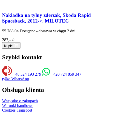
Nakładka na tylny zderzak, Skoda Rapid
Spaceback, 2012->, MILOTEC
55.788 04
Dostępne - dostawa w ciągu 2 dni
283,- zł
Kupić
Szybki kontakt
+48 324 193 279
+420 724 859 347
tyłko WhatsApp
Obsługa klienta
Wszystko o zakupach
Warunki handlowe
Cookies
Transport