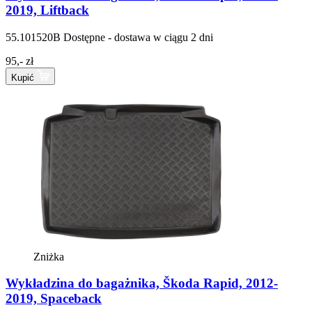
2019, Liftback
55.101520B
Dostępne - dostawa w ciągu 2 dni
95,- zł
Kupić
Zniżka
Wykładzina do bagażnika, Škoda Rapid, 2012-
2019, Spaceback