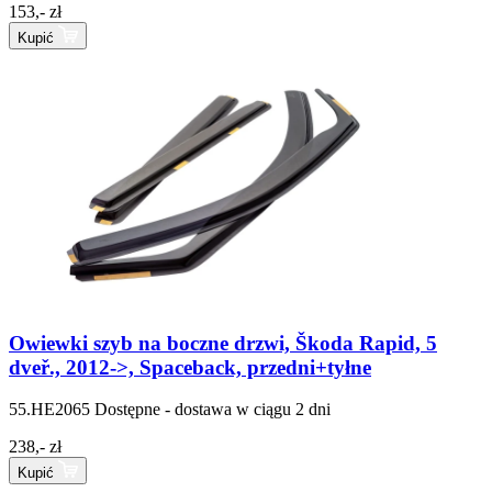
153,- zł
Kupić
Owiewki szyb na boczne drzwi, Škoda Rapid, 5
dveř., 2012->, Spaceback, przedni+tyłne
55.HE2065
Dostępne - dostawa w ciągu 2 dni
238,- zł
Kupić