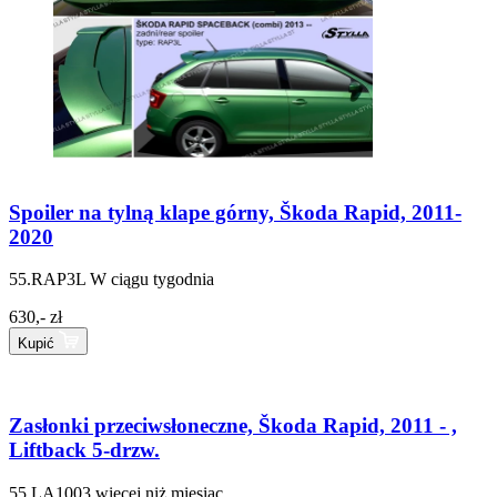
Spoiler na tylną klape górny, Škoda Rapid, 2011-
2020
55.RAP3L
W ciągu tygodnia
630,- zł
Kupić
Zasłonki przeciwsłoneczne, Škoda Rapid, 2011 - ,
Liftback 5-drzw.
55.LA1003
więcej niż miesiąc