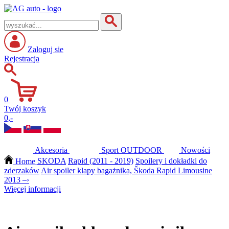
Zaloguj sie
Rejestracja
0
Twój koszyk
0,-
Akcesoria
Sport
OUTDOOR
Nowości
Home
SKODA
Rapid (2011 - 2019)
Spoilery i dokładki do
zderzaków
Air spoiler klapy bagażnika, Škoda Rapid Limousine
2013 –›
Więcej informacji