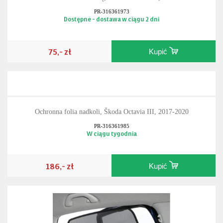
PR-316361973
Dostępne - dostawa w ciągu 2 dni
75,- zł
Kupić
Ochronna folia nadkoli, Škoda Octavia III, 2017-2020
PR-316361985
W ciągu tygodnia
186,- zł
Kupić