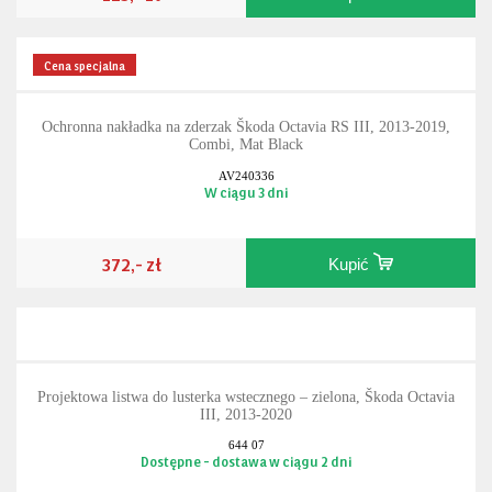
Cena specjalna
Ochronna nakładka na zderzak Škoda Octavia RS III, 2013-2019,
Combi, Mat Black
AV240336
W ciągu 3 dni
372,- zł
Kupić
Projektowa listwa do lusterka wstecznego – zielona, Škoda Octavia
III, 2013-2020
644 07
Dostępne - dostawa w ciągu 2 dni