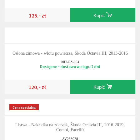
125,- zł
Kupić
Osłona zimowa - wlotu powietrza, Škoda Octavia III, 2013-2016
RID-OZ-004
Dostępne - dostawa w ciągu 2 dni
120,- zł
Kupić
Cena specjalna
Listwa - Nakładka na zderzak, Škoda Octavia III, 2016-2019,
Combi, Facelift
AV238028