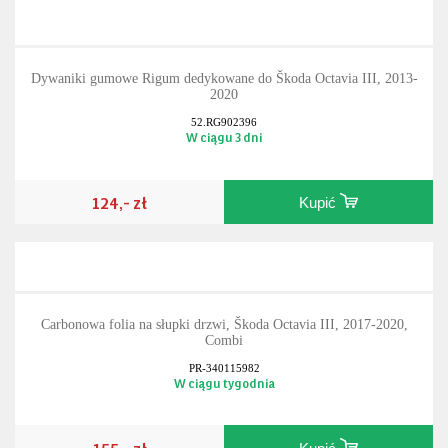
Dywaniki gumowe Rigum dedykowane do Škoda Octavia III, 2013-
2020
52.RG902396
W ciągu 3 dni
124,- zł
Kupić
Carbonowa folia na słupki drzwi, Škoda Octavia III, 2017-2020,
Combi
PR-340115982
W ciągu tygodnia
155,- zł