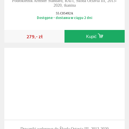
Podłokietnik Armster Standard, RATI, Škoda Octavia III, 2013-
2020, tkanina
55.C05492A
Dostępne - dostawa w ciągu 2 dni
279,- zł
Kupić
Dywaniki welurowe do Škoda Octavia III, 2013-2020