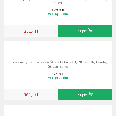
Silver
AV219040
W ciągu 3 dni
251,- zł
Kupić
Listwa na tylny zderzak do Škoda Octavia III, 2013-2016, Combi,
Strong-Silver
AV252013
W ciągu 3 dni
381,- zł
Kupić