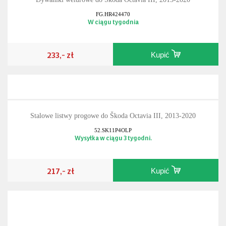
FG.HR424470
W ciągu tygodnia
233,- zł
Kupić
Stalowe listwy progowe do Škoda Octavia III, 2013-2020
52.SK11P4OLP
Wysyłka w ciągu 3 tygodni.
217,- zł
Kupić