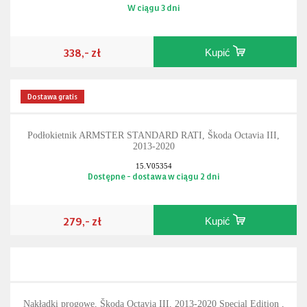
W ciągu 3 dni
338,- zł
Kupić
Dostawa gratis
Podłokietnik ARMSTER STANDARD RATI, Škoda Octavia III,
2013-2020
15.V05354
Dostępne - dostawa w ciągu 2 dni
279,- zł
Kupić
Nakładki progowe, Škoda Octavia III, 2013-2020 Special Edition ,