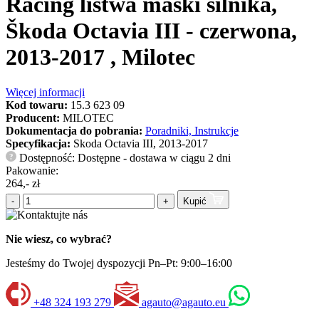
Racing listwa maski śilnika,
Škoda Octavia III - czerwona,
2013-2017 , Milotec
Więcej informacji
Kod towaru:
15.3 623 09
Producent:
MILOTEC
Dokumentacja do pobrania:
Poradniki, Instrukcje
Specyfikacja:
Skoda Octavia III, 2013-2017
Dostępność: Dostępne - dostawa w ciągu 2 dni
?
Pakowanie:
264,- zł
-
+
Kupić
Nie wiesz, co wybrać?
Jesteśmy do Twojej dyspozycji Pn–Pt: 9:00–16:00
+48 324 193 279
agauto@agauto.eu