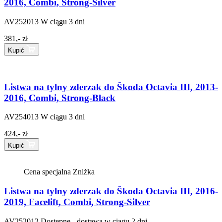
2016, Combi, Strong-Silver
AV252013
W ciągu 3 dni
381,- zł
Kupić
Listwa na tylny zderzak do Škoda Octavia III, 2013-
2016, Combi, Strong-Black
AV254013
W ciągu 3 dni
424,- zł
Kupić
Cena specjalna
Zniżka
Listwa na tylny zderzak do Škoda Octavia III, 2016-
2019, Facelift, Combi, Strong-Silver
AV252012
Dostępne - dostawa w ciągu 2 dni