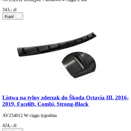
343,- zł
Kupić
Listwa na tylny zderzak do Škoda Octavia III, 2016-
2019, Facelift, Combi, Strong-Black
AV254012
W ciągu tygodnia
424,- zł