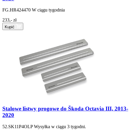
FG.HR424470
W ciągu tygodnia
233,- zł
Kupić
Stalowe listwy progowe do Škoda Octavia III, 2013-
2020
52.SK11P4OLP
Wysyłka w ciągu 3 tygodni.