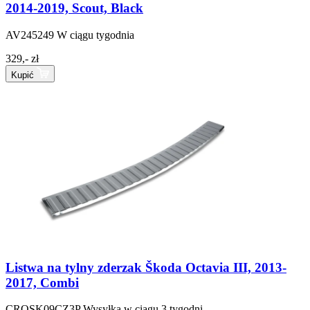
2014-2019, Scout, Black
AV245249
W ciągu tygodnia
329,- zł
Kupić
Listwa na tylny zderzak Škoda Octavia III, 2013-
2017, Combi
CROSK09CZ3P
Wysyłka w ciągu 3 tygodni.