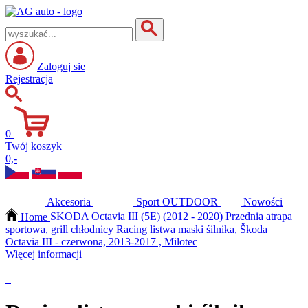
Zaloguj sie
Rejestracja
0
Twój koszyk
0,-
Akcesoria
Sport
OUTDOOR
Nowości
Home
SKODA
Octavia III (5E) (2012 - 2020)
Przednia atrapa
sportowa, grill chłodnicy
Racing listwa maski śilnika, Škoda
Octavia III - czerwona, 2013-2017 , Milotec
Więcej informacji