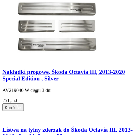
Nakładki progowe, Škoda Octavia III, 2013-2020
Special Edition , Silver
AV219040
W ciągu 3 dni
251,- zł
Kupić
Listwa na tylny zderzak do Škoda Octavia III, 2013-