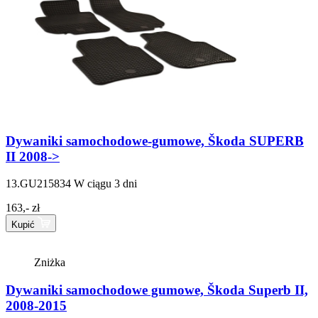
Dywaniki samochodowe-gumowe, Škoda SUPERB
II 2008->
13.GU215834
W ciągu 3 dni
163,- zł
Kupić
Zniżka
Dywaniki samochodowe gumowe, Škoda Superb II,
2008-2015