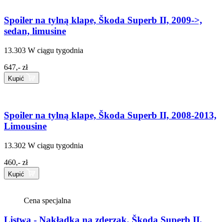
Spoiler na tylną klape, Škoda Superb II, 2009->,
sedan, limusine
13.303
W ciągu tygodnia
647,- zł
Kupić
Spoiler na tylną klape, Škoda Superb II, 2008-2013,
Limousine
13.302
W ciągu tygodnia
460,- zł
Kupić
Cena specjalna
Listwa - Nakładka na zderzak, Škoda Superb II,