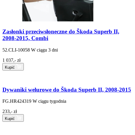
Zasłonki przeciwsłoneczne do Škoda Superb II,
2008-2015, Combi
52.CLI-10058
W ciągu 3 dni
1 037,- zł
Kupić
Dywaniki welurowe do Škoda Superb II, 2008-2015
FG.HR424319
W ciągu tygodnia
233,- zł
Kupić