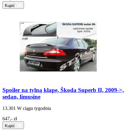
Kupić
Spoiler na tylną klape, Škoda Superb II, 2009->,
sedan, limusine
13.301
W ciągu tygodnia
647,- zł
Kupić