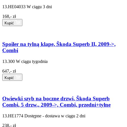
13.HE04033
W ciągu 3 dni
168,- zł
Kupić
Spoiler na tylną klape, Škoda Superb II, 2009->,
Combi
13.300
W ciągu tygodnia
647,- zł
Kupić
Owiewki szyb na boczne drzwi, Škoda Superb
Combi, 5 drzw., 2009->, Combi, przedni+tyłne
13.HE1774
Dostępne - dostawa w ciągu 2 dni
238,- zł