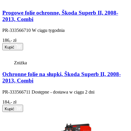
Progowe folie ochronne, Škoda Superb II, 2008-
2013, Combi
PR-333566710
W ciągu tygodnia
186,- zł
Kupić
Zniżka
Ochronne folie na słupki, Škoda Superb II, 2008-
2013, Combi
PR-333566711
Dostępne - dostawa w ciągu 2 dni
184,- zł
Kupić