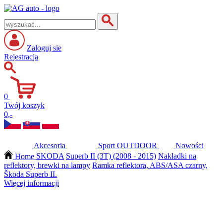
Zaloguj sie
Rejestracja
0
Twój koszyk
0,-
Akcesoria
Sport
OUTDOOR
Nowości
Home
SKODA
Superb II (3T) (2008 - 2015)
Nakładki na
reflektory, brewki na lampy
Ramka reflektora, ABS/ASA czarny,
Škoda Superb II.
Więcej informacji