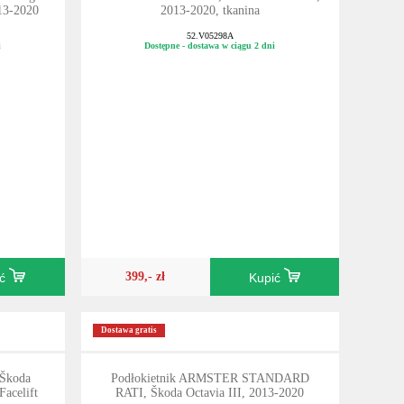
013-2020
2013-2020, tkanina
52.V05298A
i
Dostępne - dostawa w ciągu 2 dni
399,- zł
ić
Kupić
Dostawa gratis
 Škoda
Podłokietnik ARMSTER STANDARD
Facelift
RATI, Škoda Octavia III, 2013-2020