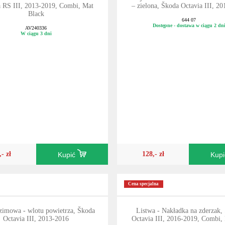
a RS III, 2013-2019, Combi, Mat
– zielona, Škoda Octavia III, 2
Black
644 07
Dostępne - dostawa w ciągu 2 dn
AV240336
W ciągu 3 dni
,- zł
128,- zł
Kupić
Kup
Cena specjalna
zimowa - wlotu powietrza, Škoda
Listwa - Nakładka na zderzak,
Octavia III, 2013-2016
Octavia III, 2016-2019, Combi, 