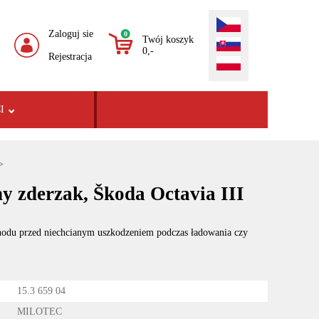
Zaloguj sie
0
Twój koszyk
0,-
Rejestracja
I
->
y zderzak, Škoda Octavia III
odu przed niechcianym uszkodzeniem podczas ładowania czy
15.3 659 04
MILOTEC