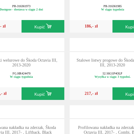
PR-316361973
PR-316361985
Dostępne - dostawa w ciągu 2 dni
W ciągu tygodnia
- zł
186,- zł
Kupić
Kup
i welurowe do Škoda Octavia III,
Stalowe listwy progowe do Škoda
2013-2020
III, 2013-2020
FG.HR424470
52.SK11P4OLP
W ciągu tygodnia
Wysyłka w ciągu 3 tygodni.
,- zł
217,- zł
Kupić
Kup
wana nakładka na zderzak, Škoda
Profilowana nakładka na zderza
ia III, 2017- , Liftback, Black
Octavia III, 2017- , Combi, 