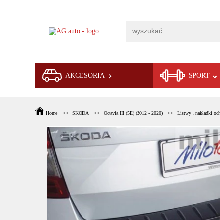
AKCESORIA
SPORT
Home
SKODA
Octavia III (5E) (2012 - 2020)
Listwy i nakładki oc