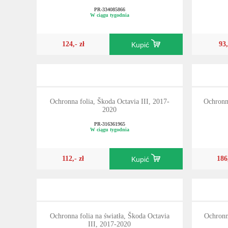
PR-334085866
W ciągu tygodnia
124,- zł
93,
Kupić
Ochronna folia, Škoda Octavia III, 2017-
Ochronn
2020
PR-316361965
W ciągu tygodnia
112,- zł
186
Kupić
Ochronna folia na światła, Škoda Octavia
Ochronn
III, 2017-2020