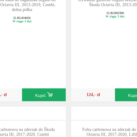
Octavia III, 2013-2019, Combi,
Škoda Octavia III, 2013-2
dolna półka
52.RG902396
W ciągu 3 dni
52.RG434026
W ciągu 3 dni
,- zł
124,- zł
Kupić
Kup
 carbonowa na zderzak do Škoda
Folia carbonowa na zderzak do
tavia III, 2017-2020, Combi
Octavia III, 2017-2020, Lift