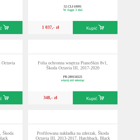
52.CLI-10091
W ciągu 3 dni
1 037,- zł
ić
Kupić
 Octavia
Folia ochronna wnętrza PianoSkin 8v1,
Škoda Octavia III, 2017-2020
PR-289156525
więcej niż miesiąc
348,- zł
ić
Kupić
k, Škoda
Profilowana nakładka na zderzak, Škoda
Black
Octavia III, 2013-2017, Hatchback, Black