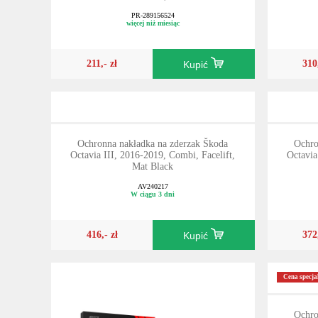
PR-289156524
więcej niż miesiąc
211,- zł
310
Kupić
Ochronna nakładka na zderzak Škoda
Ochro
Octavia III, 2016-2019, Combi, Facelift,
Octavia
Mat Black
AV240217
W ciągu 3 dni
416,- zł
372
Kupić
Cena specja
Ochro