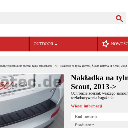
OUTDOOR
NOWOŚC
hronne z plastiku na zderzak tylny samochodu
Nakładka na tylny zderzak, Škoda Octavia III Scout, 2013
Nakładka na tyln
Scout, 2013->
Ochrońcie zderzak waszego samoch
rozładowywania bagażnika.
Więcej informacji
Kod towaru:
Producent: