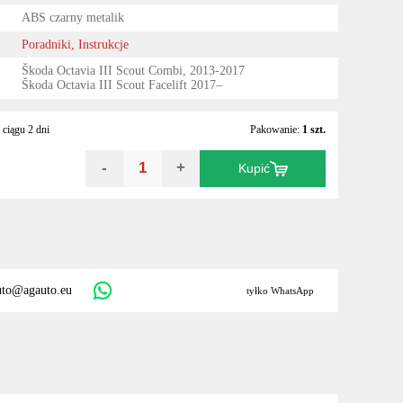
ABS czarny metalik
Poradniki, Instrukcje
Škoda Octavia III Scout Combi, 2013-2017
Škoda Octavia III Scout Facelift 2017–
ciągu 2 dni
Pakowanie:
1 szt.
-
+
Kupić
uto@agauto.eu
tyłko WhatsApp