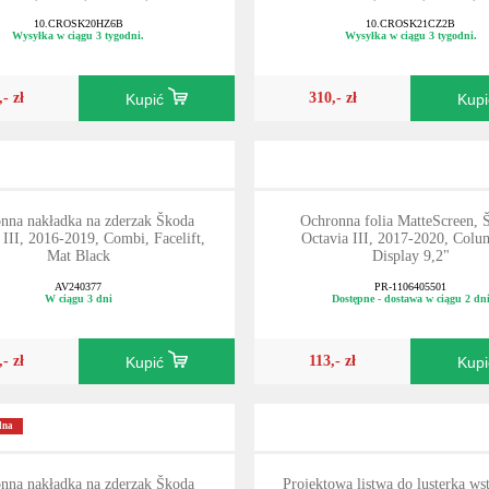
10.CROSK20HZ6B
10.CROSK21CZ2B
Wysyłka w ciągu 3 tygodni.
Wysyłka w ciągu 3 tygodni.
,- zł
310,- zł
Kupić
Kup
nna nakładka na zderzak Škoda
Ochronna folia MatteScreen, 
 III, 2016-2019, Combi, Facelift,
Octavia III, 2017-2020, Colu
Mat Black
Display 9,2"
AV240377
PR-1106405501
W ciągu 3 dni
Dostępne - dostawa w ciągu 2 dn
,- zł
113,- zł
Kupić
Kup
lna
nna nakładka na zderzak Škoda
Projektowa listwa do lusterka ws