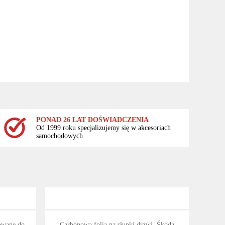
PONAD 26 LAT DOŚWIADCZENIA
Od 1999 roku specjalizujemy się w akcesoriach
samochodowych
owane do
Carbonowa folia na słupki drzwi, Škoda