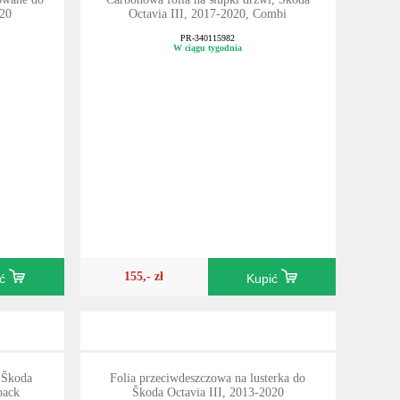
020
Octavia III, 2017-2020, Combi
PR-340115982
W ciągu tygodnia
155,- zł
ić
Kupić
 Škoda
Folia przeciwdeszczowa na lusterka do
back
Škoda Octavia III, 2013-2020