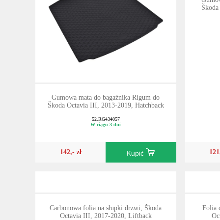
Škoda 
Gumowa mata do bagażnika Rigum do
Škoda Octavia III, 2013-2019, Hatchback
52.RG434057
W ciągu 3 dni
142,- zł
121
Kupić
Carbonowa folia na słupki drzwi, Škoda
Folia
Octavia III, 2017-2020, Liftback
Oc