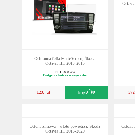
Octavi
Ochronna folia MatteScreen, Škoda
Octavia III, 2013-2016
PR-1128506333
Dostępne - dostawa w ciągu 2 dni
123,- zł
372
Kupić
Osłona zimowa - wlotu powietrza, Škoda
Osłona 
Octavia III, 2016-2020