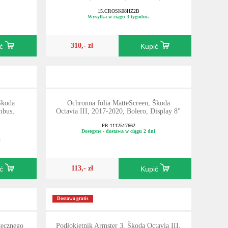
15.CROSK08HZ2B
Wysyłka w ciągu 3 tygodni.
310,- zł
ić
Kupić
Škoda
Ochronna folia MatteScreen, Škoda
mbus,
Octavia III, 2017-2020, Bolero, Display 8"
PR-1112517662
Dostępne - dostawa w ciągu 2 dni
i
113,- zł
ić
Kupić
Dostawa gratis
tecznego
Podłokietnik Armster 3, Škoda Octavia III,