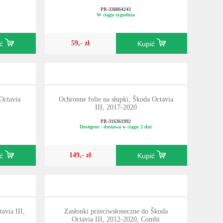
PR-338864243
W ciągu tygodnia
59,- zł
ić
Kupić
Octavia
Ochronne folie na słupki, Škoda Octavia
III, 2017-2020
PR-316361992
Dostępne - dostawa w ciągu 2 dni
149,- zł
ić
Kupić
avia III,
Zasłonki przeciwsłoneczne do Škoda
Octavia III, 2012-2020, Combi