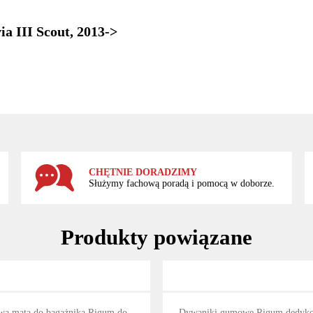
a III Scout, 2013->
CHĘTNIE DORADZIMY
Służymy fachową poradą i pomocą w doborze.
Produkty powiązane
a mata do bagażnika Rigum do
Dywaniki gumowe Rigum dedyk