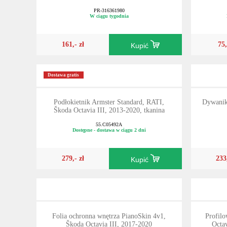
PR-316361980
W ciągu tygodnia
161,- zł
75,
Kupić
Dostawa gratis
Podłokietnik Armster Standard, RATI,
Dywanik
Škoda Octavia III, 2013-2020, tkanina
55.C05492A
Dostępne - dostawa w ciągu 2 dni
279,- zł
233
Kupić
Folia ochronna wnętrza PianoSkin 4v1,
Profilo
Škoda Octavia III, 2017-2020
Octav