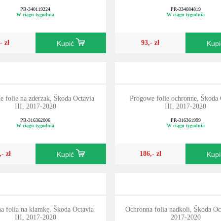
PR-340119224
PR-334084819
W ciągu tygodnia
W ciągu tygodnia
- zł
93,- zł
Kupić
Kup
e folie na zderzak, Škoda Octavia
Progowe folie ochronne, Škoda 
III, 2017-2020
III, 2017-2020
PR-316362006
PR-316361999
W ciągu tygodnia
W ciągu tygodnia
,- zł
186,- zł
Kupić
Kup
a folia na klamkę, Škoda Octavia
Ochronna folia nadkoli, Škoda Oct
III, 2017-2020
2017-2020