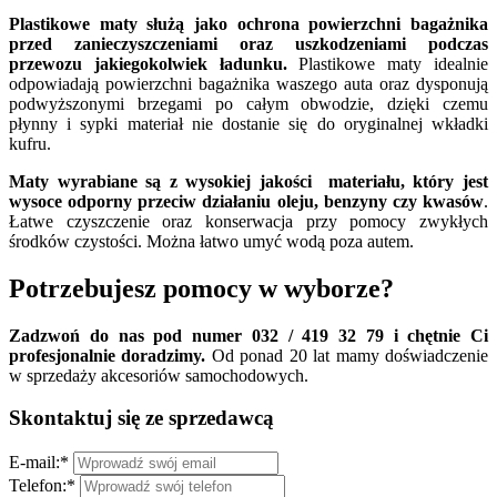
Plastikowe maty służą jako ochrona powierzchni bagażnika
przed zanieczyszczeniami oraz uszkodzeniami podczas
przewozu jakiegokolwiek ładunku.
Plastikowe maty idealnie
odpowiadają powierzchni bagażnika waszego auta oraz dysponują
podwyższonymi brzegami po całym obwodzie, dzięki czemu
płynny i sypki materiał nie dostanie się do oryginalnej wkładki
kufru.
Maty wyrabiane są z wysokiej jakości materiału, który jest
wysoce odporny przeciw działaniu oleju, benzyny czy kwasów
.
Łatwe czyszczenie oraz konserwacja przy pomocy zwykłych
środków czystości. Można łatwo umyć wodą poza autem.
Potrzebujesz pomocy w wyborze?
Zadzwoń do nas pod numer 032 / 419 32 79 i chętnie Ci
profesjonalnie doradzimy.
Od ponad 20 lat mamy doświadczenie
w sprzedaży akcesoriów samochodowych.
Skontaktuj się ze sprzedawcą
E-mail:
*
Telefon:
*