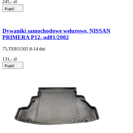
245,- zł
Kupić
Dywaniki samochodowe welurowe, NISSAN
PRIMERA P12, od01/2002
75.TE811505
8-14 dni
131,- zł
Kupić