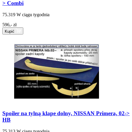
> Combi
75.319
W ciągu tygodnia
596,- zł
Kupić
Spoiler na tylną klape dolny, NISSAN Primera, 02->
HB
75.313
W ciągu tygodnia