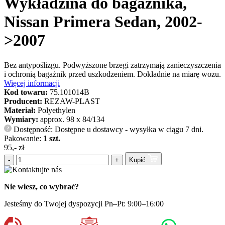
Wykładzina do bagażnika,
Nissan Primera Sedan, 2002-
>2007
Bez antypoślizgu. Podwyższone brzegi zatrzymają zanieczyszczenia
i ochronią bagażnik przed uszkodzeniem. Dokładnie na miarę wozu.
Więcej informacji
Kod towaru:
75.101014B
Producent:
REZAW-PLAST
Materiał:
Polyethylen
Wymiary:
approx. 98 x 84/134
Dostępność: Dostępne u dostawcy - wysyłka w ciągu 7 dni.
?
Pakowanie:
1 szt.
95,- zł
-
+
Kupić
Nie wiesz, co wybrać?
Jesteśmy do Twojej dyspozycji Pn–Pt: 9:00–16:00