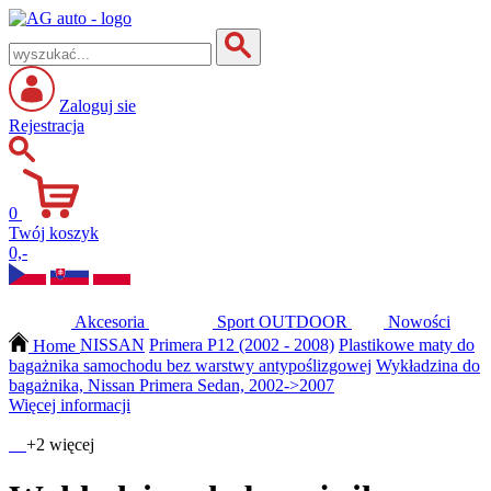
Zaloguj sie
Rejestracja
0
Twój koszyk
0,-
Akcesoria
Sport
OUTDOOR
Nowości
Home
NISSAN
Primera P12 (2002 - 2008)
Plastikowe maty do
bagażnika samochodu bez warstwy antypoślizgowej
Wykładzina do
bagażnika, Nissan Primera Sedan, 2002->2007
Więcej informacji
+2 więcej