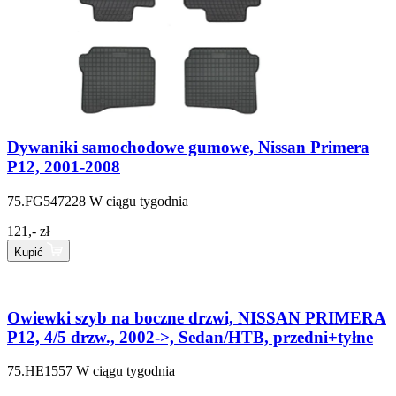
Dywaniki samochodowe gumowe, Nissan Primera
P12, 2001-2008
75.FG547228
W ciągu tygodnia
121,- zł
Kupić
Owiewki szyb na boczne drzwi, NISSAN PRIMERA
P12, 4/5 drzw., 2002->, Sedan/HTB, przedni+tyłne
75.HE1557
W ciągu tygodnia