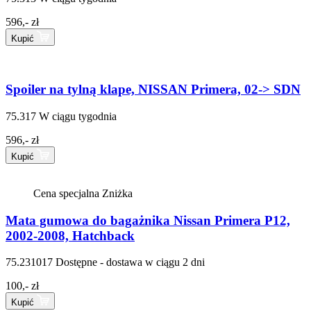
596,- zł
Kupić
Spoiler na tylną klape, NISSAN Primera, 02-> SDN
75.317
W ciągu tygodnia
596,- zł
Kupić
Cena specjalna
Zniżka
Mata gumowa do bagażnika Nissan Primera P12,
2002-2008, Hatchback
75.231017
Dostępne - dostawa w ciągu 2 dni
100,- zł
Kupić