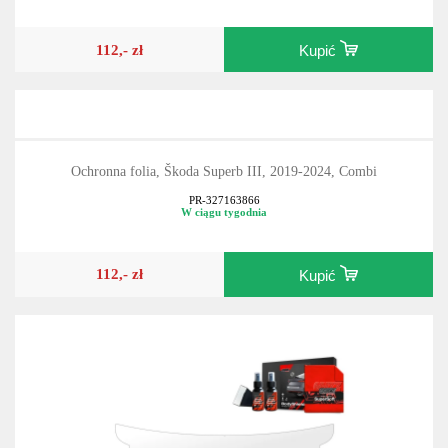
112,- zł
Kupić
Ochronna folia, Škoda Superb III, 2019-2024, Combi
PR-327163866
W ciągu tygodnia
112,- zł
Kupić