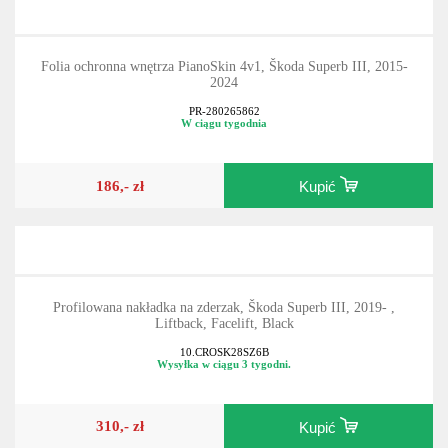
Folia ochronna wnętrza PianoSkin 4v1, Škoda Superb III, 2015-
2024
PR-280265862
W ciągu tygodnia
186,- zł
Kupić
Profilowana nakładka na zderzak, Škoda Superb III, 2019- ,
Liftback, Facelift, Black
10.CROSK28SZ6B
Wysyłka w ciągu 3 tygodni.
310,- zł
Kupić