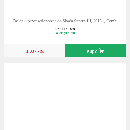
Zasłonki przeciwsłoneczne do Škoda Superb III, 2015- , Combi
52.CLI-10100
W ciągu 3 dni
1 037,- zł
Kupić