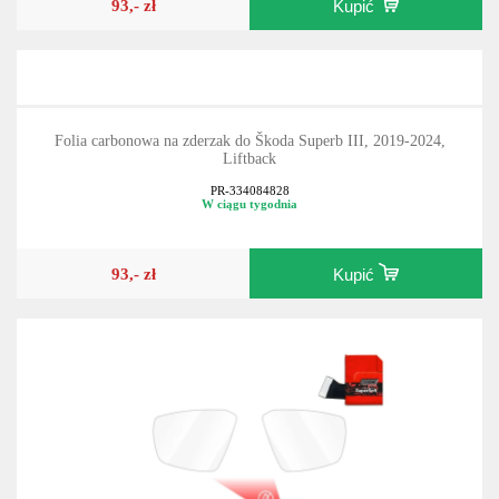
93,- zł
Kupić
Folia carbonowa na zderzak do Škoda Superb III, 2019-2024,
Liftback
PR-334084828
W ciągu tygodnia
93,- zł
Kupić