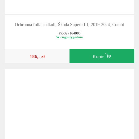
Ochronna folia nadkoli, Škoda Superb III, 2019-2024, Combi
PR-327164005
W ciągu tygodnia
186,- zł
Kupić