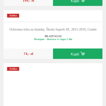
199,- zł
Kupić
Zniżka
Ochronna folia na klamkę, Škoda Superb III, 2015-2019, Combi
PR-329741519
Dostępne - dostawa w ciągu 2 dni
74,- zł
Kupić
Zniżka