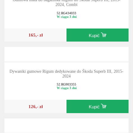
2024, Combi
52.RG434033
W ciągu 3 dni
165,- zł
Kupić
Dywaniki gumowe Rigum dedykowane do Škoda Superb III, 2015-
2024
52.RG903355
W ciągu 3 dni
126,- zł
Kupić