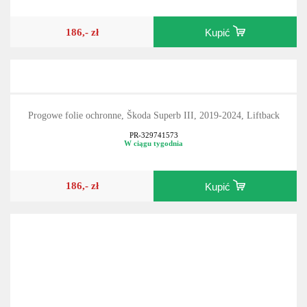
186,- zł
Kupić
Progowe folie ochronne, Škoda Superb III, 2019-2024, Liftback
PR-329741573
W ciągu tygodnia
186,- zł
Kupić