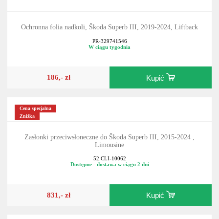
Ochronna folia nadkoli, Škoda Superb III, 2019-2024, Liftback
PR-329741546
W ciągu tygodnia
186,- zł
Kupić
Cena specjalna
Zniżka
Zasłonki przeciwsłoneczne do Škoda Superb III, 2015-2024 ,
Limousine
52.CLI-10062
Dostępne - dostawa w ciągu 2 dni
831,- zł
Kupić