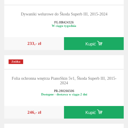
Dywaniki welurowe do Škoda Superb III, 2015-2024
FG.HR424326
W ciągu tygodnia
233,- zł
Kupić
Zniżka
Folia ochronna wnętrza PianoSkin 5v1, Škoda Superb III, 2015-
2024
PR-280266506
Dostępne - dostawa w ciągu 2 dni
246,- zł
Kupić