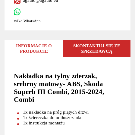
agauto@agauto.eu
tyłko WhatsApp
INFORMACJE O
SKONTAKTUJ SIĘ ZE
PRODUKCIE
SPRZEDAWCĄ
Nakładka na tylny zderzak,
srebrny matowy- ABS, Skoda
Superb III Combi, 2015-2024,
Combi
1x nakładka na próg piątych drzwi
1x ściereczka do odtłuszczania
1x instrukcja montażu