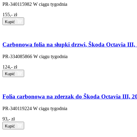
PR-340115982
W ciągu tygodnia
155,- zł
Kupić
Carbonowa folia na słupki drzwi, Škoda Octavia III,
PR-334085866
W ciągu tygodnia
124,- zł
Kupić
Folia carbonowa na zderzak do Škoda Octavia III, 
PR-340119224
W ciągu tygodnia
93,- zł
Kupić