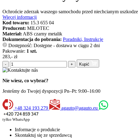
Ochrońcie zderzak waszego samochodu przed niechcianym uszkodze
Więcej informacji
Kod towaru:
15.3 655 04
Producent:
MILOTEC
Materiał:
ABS czarny metalik
Dokumentacja do pobrania:
Poradniki, Instrukcje
Dostępność: Dostępne - dostawa w ciągu 2 dni
?
Pakowanie:
1 szt.
283,- zł
-
+
Kupić
Nie wiesz, co wybrać?
Jesteśmy do Twojej dyspozycji Pn–Pt: 9:00–16:00
+48 324 193 279
agauto@agauto.eu
tyłko WhatsApp
Informacje o produkcie
Skontaktuj się ze sprzedawcą