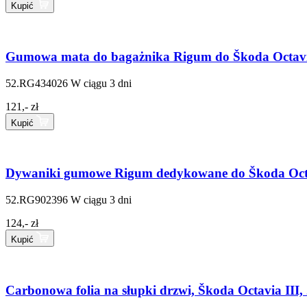
Kupić
Gumowa mata do bagażnika Rigum do Škoda Octavia 
52.RG434026
W ciągu 3 dni
121,- zł
Kupić
Dywaniki gumowe Rigum dedykowane do Škoda Octav
52.RG902396
W ciągu 3 dni
124,- zł
Kupić
Carbonowa folia na słupki drzwi, Škoda Octavia III