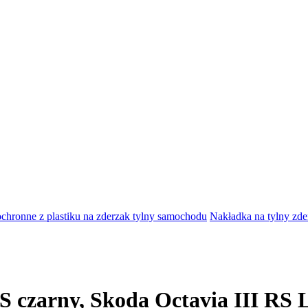
ochronne z plastiku na zderzak tylny samochodu
Nakładka na tylny zde
BS czarny, Skoda Octavia III R