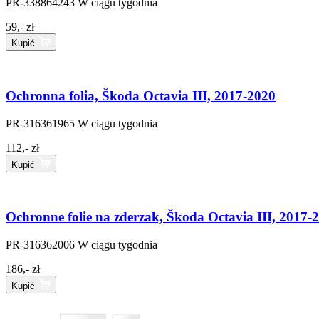
PR-338864243
W ciągu tygodnia
59,- zł
Kupić
Ochronna folia, Škoda Octavia III, 2017-2020
PR-316361965
W ciągu tygodnia
112,- zł
Kupić
Ochronne folie na zderzak, Škoda Octavia III, 2017-
PR-316362006
W ciągu tygodnia
186,- zł
Kupić