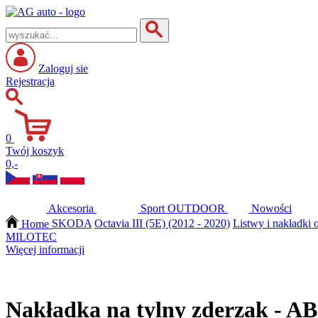
Zaloguj sie
Rejestracja
0
Twój koszyk
0,-
Akcesoria
Sport
OUTDOOR
Nowości
Home
SKODA
Octavia III (5E) (2012 - 2020)
Listwy i nakładki 
MILOTEC
Więcej informacji
Nakładka na tylny zderzak - A