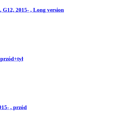
12, 2015- , Long version
 przód+tył
15- , przód