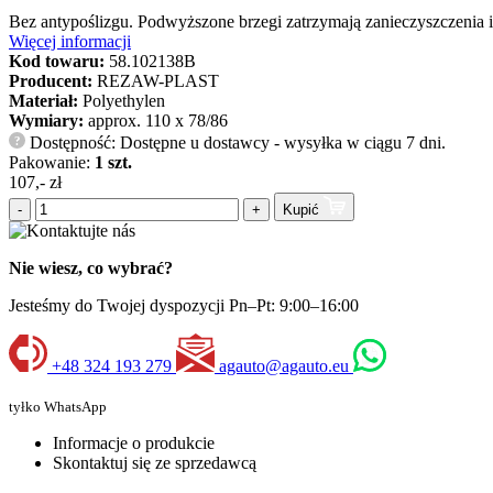
Bez antypoślizgu. Podwyższone brzegi zatrzymają zanieczyszczenia 
Więcej informacji
Kod towaru:
58.102138B
Producent:
REZAW-PLAST
Materiał:
Polyethylen
Wymiary:
approx. 110 x 78/86
Dostępność: Dostępne u dostawcy - wysyłka w ciągu 7 dni.
?
Pakowanie:
1 szt.
107,- zł
-
+
Kupić
Nie wiesz, co wybrać?
Jesteśmy do Twojej dyspozycji Pn–Pt: 9:00–16:00
+48 324 193 279
agauto@agauto.eu
tyłko WhatsApp
Informacje o produkcie
Skontaktuj się ze sprzedawcą