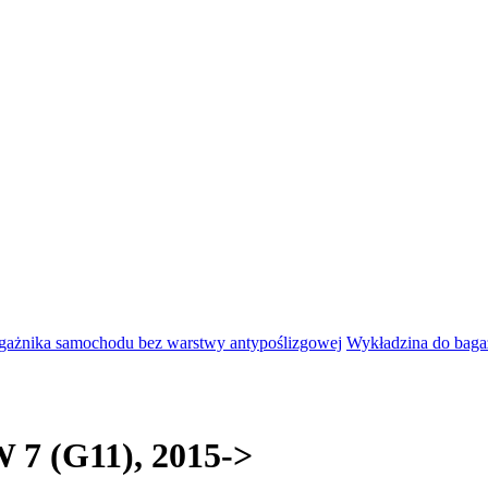
agażnika samochodu bez warstwy antypoślizgowej
Wykładzina do bag
 7 (G11), 2015->