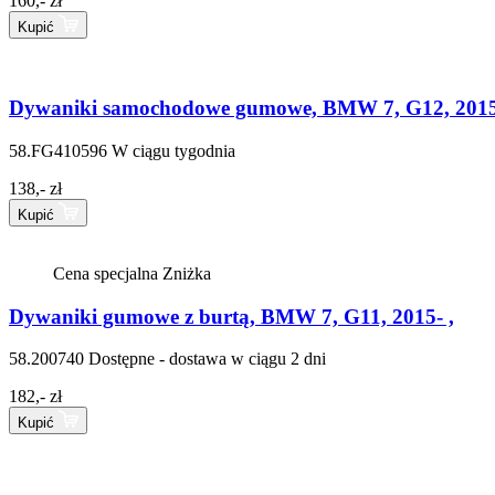
160,- zł
Kupić
Dywaniki samochodowe gumowe, BMW 7, G12, 2015-
58.FG410596
W ciągu tygodnia
138,- zł
Kupić
Cena specjalna
Zniżka
Dywaniki gumowe z burtą, BMW 7, G11, 2015- ,
58.200740
Dostępne - dostawa w ciągu 2 dni
182,- zł
Kupić