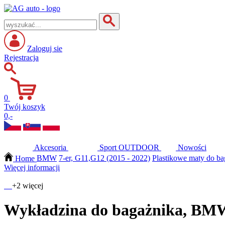
Zaloguj sie
Rejestracja
0
Twój koszyk
0,-
Akcesoria
Sport
OUTDOOR
Nowości
Home
BMW
7-er, G11,G12 (2015 - 2022)
Plastikowe maty do b
Więcej informacji
+2 więcej
Wykładzina do bagażnika, BMW