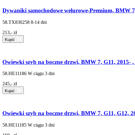
Dywaniki samochodowe welurowe-Premium, BMW 7, G
58.TX830258
8-14 dni
213,- zł
Kupić
Owiewki szyb na boczne drzwi, BMW 7, G11, 2015- ,
58.HE11186
W ciągu 3 dni
245,- zł
Kupić
Owiewki szyb na boczne drzwi, BMW 7, G11, G12, 20
58.HE11185
W ciągu 3 dni