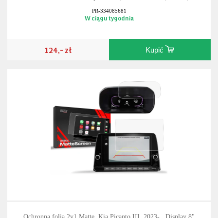
PR-334085681
W ciągu tygodnia
124,- zł
Kupić
Ochronna folia 2v1 Matte, Kia Picanto III, 2023- , Display 8"