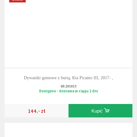
Zniżka
Dywaniki gumowe z burtą, Kia Picanto III, 2017- ,
69.201013
Dostępne - dostawa w ciągu 2 dni
144,- zł
Kupić