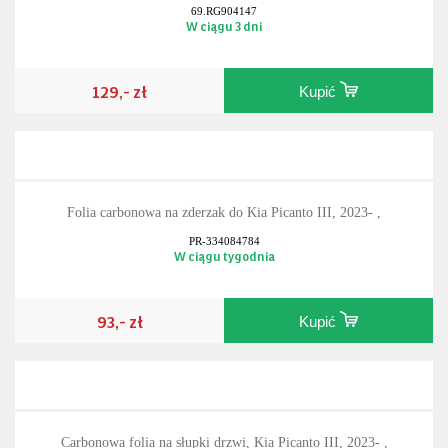
69.RG904147
W ciągu 3 dni
129,- zł
Kupić
Folia carbonowa na zderzak do Kia Picanto III, 2023- ,
PR-334084784
W ciągu tygodnia
93,- zł
Kupić
Carbonowa folia na słupki drzwi, Kia Picanto III, 2023- ,