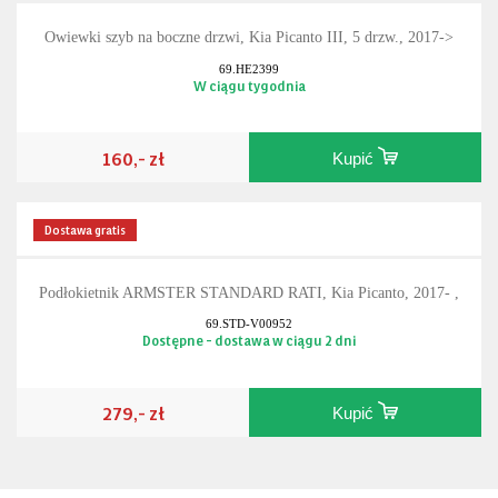
Owiewki szyb na boczne drzwi, Kia Picanto III, 5 drzw., 2017->
69.HE2399
W ciągu tygodnia
160,- zł
Kupić
Dostawa gratis
Podłokietnik ARMSTER STANDARD RATI, Kia Picanto, 2017- ,
69.STD-V00952
Dostępne - dostawa w ciągu 2 dni
279,- zł
Kupić