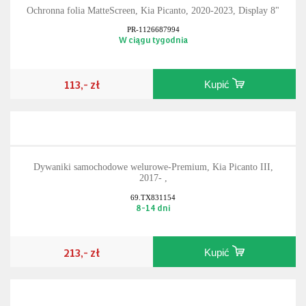
Ochronna folia MatteScreen, Kia Picanto, 2020-2023, Display 8"
PR-1126687994
W ciągu tygodnia
113,- zł
Kupić
Dywaniki samochodowe welurowe-Premium, Kia Picanto III,
2017- ,
69.TX831154
8-14 dni
213,- zł
Kupić