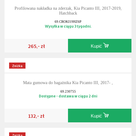
Profilowana nakładka na zderzak, Kia Picanto III, 2017-2019,
Hatchback
69.CROKI19HZ6P
Wysyłka w ciągu 3 tygodni.
265,- zł
Kupić
Zniżka
Mata gumowa do bagażnika Kia Picanto III, 2017- ,
69.230755
Dostępne - dostawa w ciągu 2 dni
132,- zł
Kupić