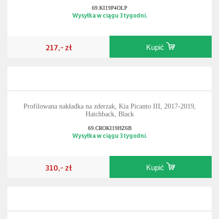
69.KI19P4OLP
Wysyłka w ciągu 3 tygodni.
217,- zł
Kupić
Profilowana nakładka na zderzak, Kia Picanto III, 2017-2019,
Hatchback, Black
69.CROKI19HZ6B
Wysyłka w ciągu 3 tygodni.
310,- zł
Kupić