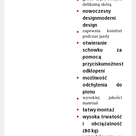
delikatną skórą
nowoczesny
designmoderní
design
zapewnia komfort
podczas jazdy
otwieranie
schowku za
pomocą
przyciskumožnost
odklopení
możliwość
odchylenia do
pionu
wysokiej jakości
materiał
łatwy montaż
wysoka trwałość
i obciążalność
(80 kg)