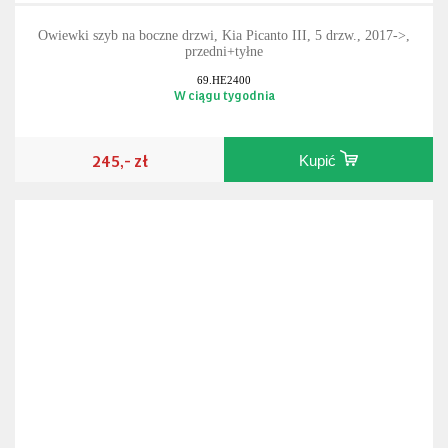
Owiewki szyb na boczne drzwi, Kia Picanto III, 5 drzw., 2017->,
przedni+tyłne
69.HE2400
W ciągu tygodnia
245,- zł
Kupić