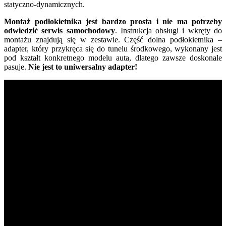
statyczno-dynamicznych.
Montaż podłokietnika jest bardzo prosta i nie ma potrzeby
odwiedzić serwis samochodowy
. Instrukcja obsługi i wkręty do
montażu znajdują się w zestawie. Część dolna podłokietnika –
adapter, który przykręca się do tunelu środkowego, wykonany jest
pod kształt konkretnego modelu auta, dlatego zawsze doskonale
pasuje.
Nie jest to uniwersalny adapter!