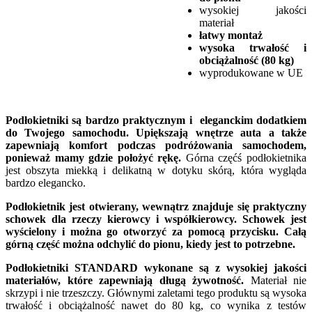
wysokiej jakości
materiał
łatwy montaż
wysoka trwałość i
obciążalność (80 kg)
wyprodukowane w UE
Podłokietniki są bardzo praktycznym i eleganckim dodatkiem
do Twojego samochodu. Upiększają wnętrze auta a także
zapewniają komfort podczas podróżowania samochodem,
ponieważ mamy gdzie położyć rękę.
Górna częćś podłokietnika
jest obszyta miekką i delikatną w dotyku skórą, która wygląda
bardzo elegancko.
Podłokietnik jest otwierany, wewnątrz znajduje się praktyczny
schowek dla rzeczy kierowcy i współkierowcy. Schowek jest
wyścielony i można go otworzyć za pomocą przycisku. Całą
górną część można odchylić do pionu, kiedy jest to potrzebne.
Podłokietniki STANDARD wykonane są z wysokiej jakości
materiałów, które zapewniają długą żywotność.
Materiał nie
skrzypi i nie trzeszczy. Głównymi zaletami tego produktu są wysoka
trwałość i obciążalność nawet do 80 kg, co wynika z testów