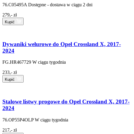
76.C05495A
Dostępne - dostawa w ciągu 2 dni
279,- zł
Kupić
Dywaniki welurowe do Opel Crossland X, 2017-
2024
FG.HR467729
W ciągu tygodnia
233,- zł
Kupić
Stalowe listwy progowe do Opel Crossland X, 2017-
2024
76.OP55P4OLP
W ciągu tygodnia
217,- zł