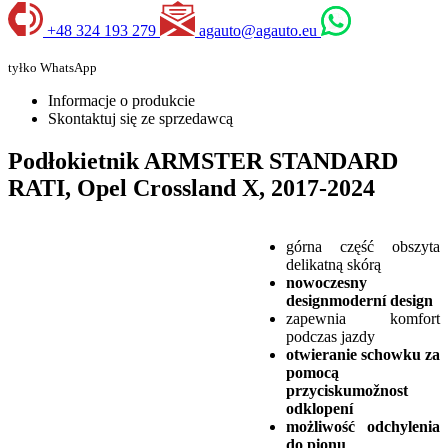
+48 324 193 279
agauto@agauto.eu
tyłko WhatsApp
Informacje o produkcie
Skontaktuj się ze sprzedawcą
Podłokietnik ARMSTER STANDARD
RATI, Opel Crossland X, 2017-2024
górna część obszyta
delikatną skórą
nowoczesny
designmoderní design
zapewnia komfort
podczas jazdy
otwieranie schowku za
pomocą
przyciskumožnost
odklopení
możliwość odchylenia
do pionu