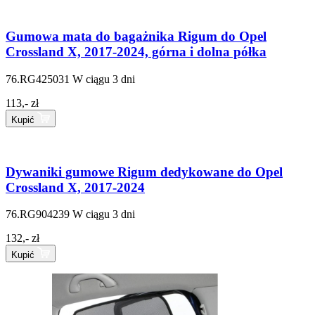
Gumowa mata do bagażnika Rigum do Opel
Crossland X, 2017-2024, górna i dolna półka
76.RG425031
W ciągu 3 dni
113,- zł
Kupić
Dywaniki gumowe Rigum dedykowane do Opel
Crossland X, 2017-2024
76.RG904239
W ciągu 3 dni
132,- zł
Kupić