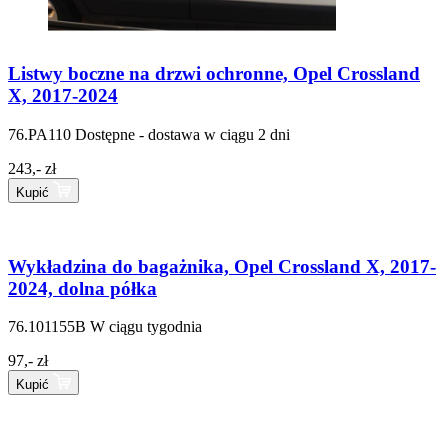
Listwy boczne na drzwi ochronne, Opel Crossland
X, 2017-2024
76.PA110
Dostępne - dostawa w ciągu 2 dni
243,- zł
Kupić
Wykładzina do bagażnika, Opel Crossland X, 2017-
2024, dolna półka
76.101155B
W ciągu tygodnia
97,- zł
Kupić