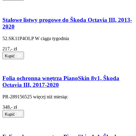
Stalowe listwy progowe do Škoda Octavia III, 2013-
2020
52.SK11P4OLP
W ciągu tygodnia
217,- zł
Kupić
Folia ochronna wnętrza PianoSkin 8v1, Škoda
Octavia III, 2017-2020
PR-289156525
więcej niż miesiąc
348,- zł
Kupić