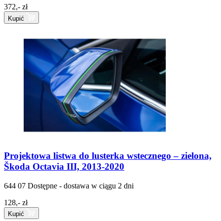
372,- zł
Kupić
Projektowa listwa do lusterka wstecznego – zielona,
Škoda Octavia III, 2013-2020
644 07
Dostępne - dostawa w ciągu 2 dni
128,- zł
Kupić