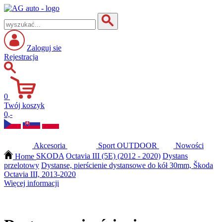
Zaloguj sie
Rejestracja
0
Twój koszyk
0,-
Akcesoria
Sport
OUTDOOR
Nowości
Home
SKODA
Octavia III (5E) (2012 - 2020)
Dystans
przelotowy
Dystanse, pierścienie dystansowe do kół 30mm, Škoda
Octavia III, 2013-2020
Więcej informacji