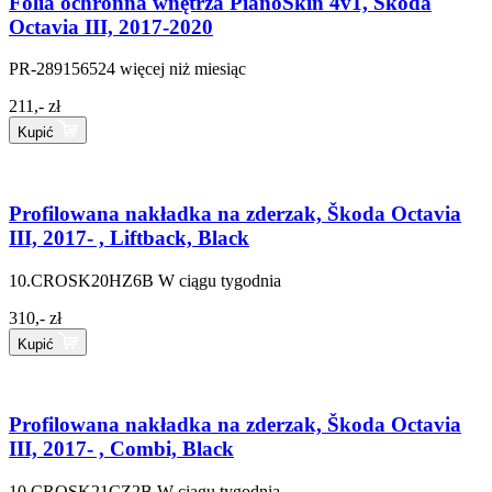
Folia ochronna wnętrza PianoSkin 4v1, Škoda
Octavia III, 2017-2020
PR-289156524
więcej niż miesiąc
211,- zł
Kupić
Profilowana nakładka na zderzak, Škoda Octavia
III, 2017- , Liftback, Black
10.CROSK20HZ6B
W ciągu tygodnia
310,- zł
Kupić
Profilowana nakładka na zderzak, Škoda Octavia
III, 2017- , Combi, Black
10.CROSK21CZ2B
W ciągu tygodnia