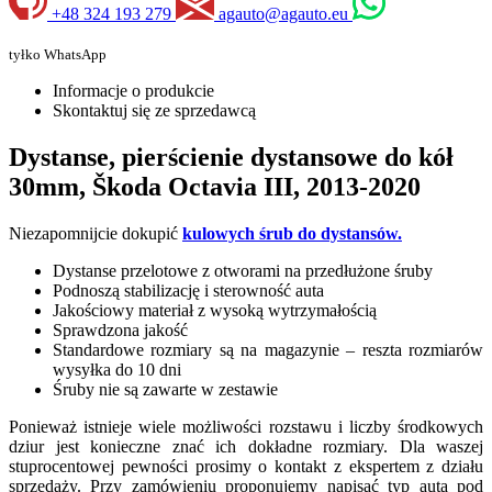
+48 324 193 279
agauto@agauto.eu
tyłko WhatsApp
Informacje o produkcie
Skontaktuj się ze sprzedawcą
Dystanse, pierścienie dystansowe do kół
30mm, Škoda Octavia III, 2013-2020
Niezapomnijcie dokupić
kulowych śrub do dystansów.
Dystanse przelotowe z otworami na przedłużone śruby
Podnoszą stabilizację i sterowność auta
Jakościowy materiał z wysoką wytrzymałością
Sprawdzona jakość
Standardowe rozmiary są na magazynie – reszta rozmiarów
wysyłka do 10 dni
Śruby nie są zawarte w zestawie
Ponieważ istnieje wiele możliwości rozstawu i liczby środkowych
dziur jest konieczne znać ich dokładne rozmiary. Dla waszej
stuprocentowej pewności prosimy o kontakt z ekspertem z działu
sprzedaży. Przy zamówieniu proponujemy napisać typ auta pod