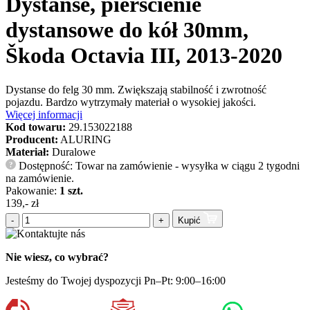
Dystanse, pierścienie
dystansowe do kół 30mm,
Škoda Octavia III, 2013-2020
Dystanse do felg 30 mm. Zwiększają stabilność i zwrotność
pojazdu. Bardzo wytrzymały materiał o wysokiej jakości.
Więcej informacji
Kod towaru:
29.153022188
Producent:
ALURING
Materiał:
Duralowe
Dostępność: Towar na zamówienie - wysyłka w ciągu 2 tygodni
?
na zamówienie.
Pakowanie:
1 szt.
139,- zł
-
+
Kupić
Nie wiesz, co wybrać?
Jesteśmy do Twojej dyspozycji Pn–Pt: 9:00–16:00