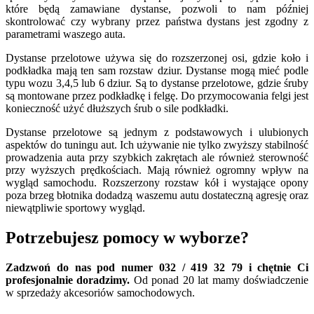
które będą zamawiane dystanse, pozwoli to nam później
skontrolować czy wybrany przez państwa dystans jest zgodny z
parametrami waszego auta.
Dystanse przelotowe używa się do rozszerzonej osi, gdzie koło i
podkładka mają ten sam rozstaw dziur. Dystanse mogą mieć podle
typu wozu 3,4,5 lub 6 dziur. Są to dystanse przelotowe, gdzie śruby
są montowane przez podkładkę i felgę. Do przymocowania felgi jest
konieczność użyć dłuższych śrub o sile podkładki.
Dystanse przelotowe są jednym z podstawowych i ulubionych
aspektów do tuningu aut. Ich używanie nie tylko zwyższy stabilność
prowadzenia auta przy szybkich zakrętach ale również sterowność
przy wyższych prędkościach. Mają również ogromny wpływ na
wygląd samochodu. Rozszerzony rozstaw kół i wystające opony
poza brzeg błotnika dodadzą waszemu autu dostateczną agresję oraz
niewątpliwie sportowy wygląd.
Potrzebujesz pomocy w wyborze?
Zadzwoń do nas pod numer 032 / 419 32 79 i chętnie Ci
profesjonalnie doradzimy.
Od ponad 20 lat mamy doświadczenie
w sprzedaży akcesoriów samochodowych.