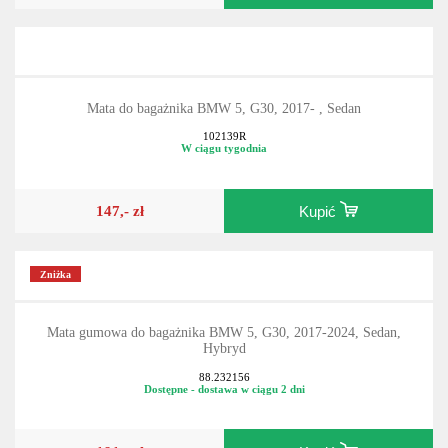
167,- zł
Kupić
Mata do bagażnika BMW 5, G30, 2017- , Sedan
102139R
W ciągu tygodnia
147,- zł
Kupić
Zniżka
Mata gumowa do bagażnika BMW 5, G30, 2017-2024, Sedan,
Hybryd
88.232156
Dostępne - dostawa w ciągu 2 dni