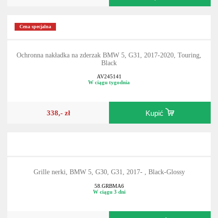
424,- zł
Kupić
Cena specjalna
Ochronna nakładka na zderzak BMW 5, G31, 2017-2020, Touring,
Black
AV245141
W ciągu tygodnia
338,- zł
Kupić
Grille nerki, BMW 5, G30, G31, 2017- , Black-Glossy
58.GRBMA6
W ciągu 3 dni