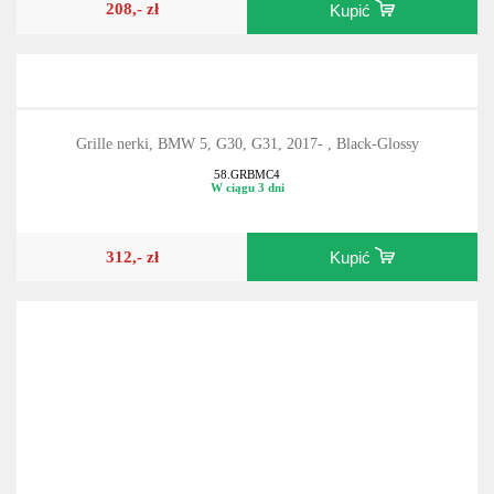
208,- zł
Kupić
Grille nerki, BMW 5, G30, G31, 2017- , Black-Glossy
58.GRBMC4
W ciągu 3 dni
312,- zł
Kupić