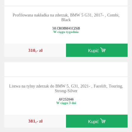
Profilowana nakładka na zderzak, BMW 5 G31, 2017- , Combi,
Black
58.CROBM41CZ6B
W ciągu tygodnia
310,- zł
Kupić
Listwa na tylny zderzak do BMW 5, G31, 2021- , Facelift, Touring,
Strong-Silver
AV252046
W ciągu 3 dni
381,- zł
Kupić