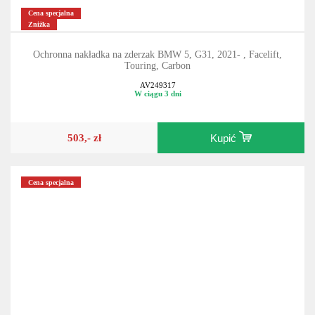
Cena specjalna
Zniżka
Ochronna nakładka na zderzak BMW 5, G31, 2021- , Facelift,
Touring, Carbon
AV249317
W ciągu 3 dni
503,- zł
Kupić
Cena specjalna