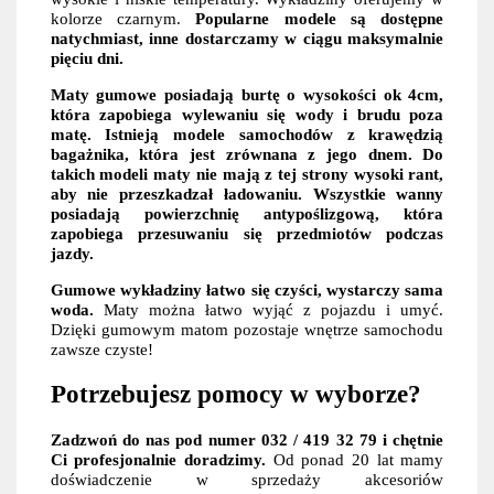
kolorze czarnym.
Popularne modele są dostępne
natychmiast, inne dostarczamy w ciągu maksymalnie
pięciu dni.
Maty gumowe posiadają burtę o wysokości ok 4cm,
która zapobiega wylewaniu się wody i brudu poza
matę. Istnieją modele samochodów z krawędzią
bagażnika, która jest zrównana z jego dnem. Do
takich modeli maty nie mają z tej strony wysoki rant,
aby nie przeszkadzał ładowaniu. Wszystkie wanny
posiadają powierzchnię antypoślizgową, która
zapobiega przesuwaniu się przedmiotów podczas
jazdy.
Gumowe wykładziny łatwo się czyści, wystarczy sama
woda.
Maty można łatwo wyjąć z pojazdu i umyć.
Dzięki gumowym matom pozostaje wnętrze samochodu
zawsze czyste!
Potrzebujesz pomocy w wyborze?
Zadzwoń do nas pod numer 032 / 419 32 79 i chętnie
Ci profesjonalnie doradzimy.
Od ponad 20 lat mamy
doświadczenie w sprzedaży akcesoriów