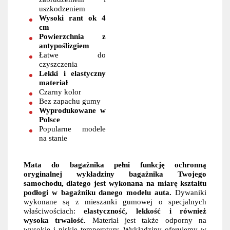
uszkodzeniem
Wysoki rant ok 4
cm
Powierzchnia z
antypoślizgiem
Łatwe do
czyszczenia
Lekki i elastyczny
materiał
Czarny kolor
Bez zapachu gumy
Wyprodukowane w
Polsce
Popularne modele
na stanie
Mata do bagażnika pełni funkcję ochronną
oryginalnej wykładziny bagażnika Twojego
samochodu, dlatego jest wykonana na miarę kształtu
podłogi w bagażniku danego modelu auta.
Dywaniki
wykonane są z mieszanki gumowej o specjalnych
właściwościach:
elastyczność, lekkość i również
wysoka trwałość.
Materiał jest także odporny na
wysokie i niskie temperatury. Wykładziny oferujemy w