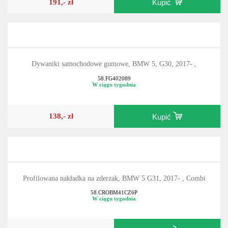
191,- zł
Kupić
Dywaniki samochodowe gumowe, BMW 5, G30, 2017- ,
58.FG402089
W ciągu tygodnia
138,- zł
Kupić
Profilowana nakładka na zderzak, BMW 5 G31, 2017- , Combi
58.CROBM41CZ6P
W ciągu tygodnia