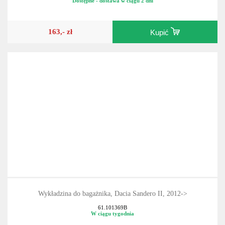
61.203410
Dostępne - dostawa w ciągu 2 dni
163,- zł
Kupić
Wykładzina do bagażnika, Dacia Sandero II, 2012->
61.101369B
W ciągu tygodnia