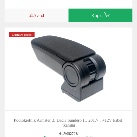
217,- zł
Kupić
Dostawa gratis
Podłokietnik Armster 3, Dacia Sandero II, 2017- , +12V kabel,
tkanina
61.V05279B