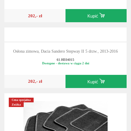
61.HE04015
Dostępne - dostawa w ciągu 2 dni
202,- zł
Kupić
Osłona zimowa, Dacia Sandero Stepway II 5 drzw., 2013-2016
61.HE04015
Dostępne - dostawa w ciągu 2 dni
202,- zł
Kupić
Cena specjalna
Zniżka