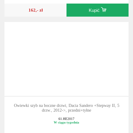
162,- zł
Kupić
Owiewki szyb na boczne drzwi, Dacia Sandero +Stepway II, 5
drzw., 2012->, przedni+tyłne
61.HE2017
W ciągu tygodnia