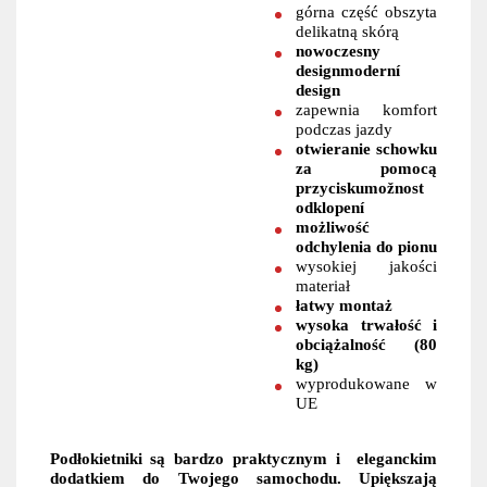
górna część obszyta
delikatną skórą
nowoczesny
designmoderní
design
zapewnia komfort
podczas jazdy
otwieranie schowku
za pomocą
przyciskumožnost
odklopení
możliwość
odchylenia do pionu
wysokiej jakości
materiał
łatwy montaż
wysoka trwałość i
obciążalność (80
kg)
wyprodukowane w
UE
Podłokietniki są bardzo praktycznym i eleganckim
dodatkiem do Twojego samochodu. Upiększają