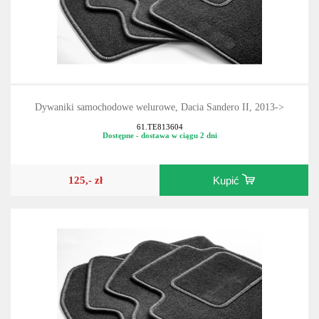
Dywaniki samochodowe welurowe, Dacia Sandero II, 2013->
61.TE813604
Dostępne - dostawa w ciągu 2 dni
125,- zł
Kupić