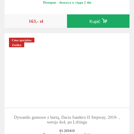
61.203410
Dostępne - dostawa w ciągu 2 dni
163,- zł
Kupić
Cena specjalna
Zniżka
Dywaniki gumowe z burtą, Dacia Sandero II Stepway, 2019- ,
wersja 4x4, po Liftingu