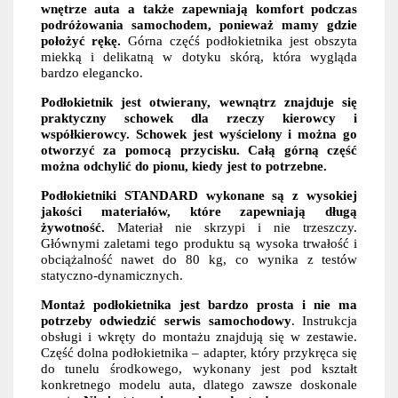
wnętrze auta a także zapewniają komfort podczas
podróżowania samochodem, ponieważ mamy gdzie
położyć rękę.
Górna częćś podłokietnika jest obszyta
miekką i delikatną w dotyku skórą, która wygląda
bardzo elegancko.
Podłokietnik jest otwierany, wewnątrz znajduje się
praktyczny schowek dla rzeczy kierowcy i
współkierowcy. Schowek jest wyścielony i można go
otworzyć za pomocą przycisku. Całą górną część
można odchylić do pionu, kiedy jest to potrzebne.
Podłokietniki STANDARD wykonane są z wysokiej
jakości materiałów, które zapewniają długą
żywotność.
Materiał nie skrzypi i nie trzeszczy.
Głównymi zaletami tego produktu są wysoka trwałość i
obciążalność nawet do 80 kg, co wynika z testów
statyczno-dynamicznych.
Montaż podłokietnika jest bardzo prosta i nie ma
potrzeby odwiedzić serwis samochodowy
. Instrukcja
obsługi i wkręty do montażu znajdują się w zestawie.
Część dolna podłokietnika – adapter, który przykręca się
do tunelu środkowego, wykonany jest pod kształt
konkretnego modelu auta, dlatego zawsze doskonale