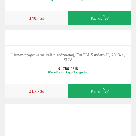
61.231369
Dostępne - dostawa w ciągu 2 dni
140,- zł
Kupić
Listwy progowe ze stali nierdzewnej, DACIA Sandero II, 2013->,
SUV
61.CR610618
Wysyłka w ciągu 3 tygodni.
217,- zł
Kupić