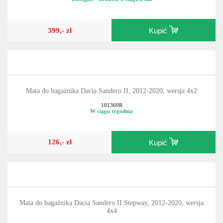
61.V05126A
Dostępne - dostawa w ciągu 2 dni
399,- zł
Kupić
Mata do bagażnika Dacia Sandero II, 2012-2020, wersja 4x2
101369R
W ciągu tygodnia
126,- zł
Kupić
Mata do bagażnika Dacia Sandero II Stepway, 2012-2020, wersja
4x4