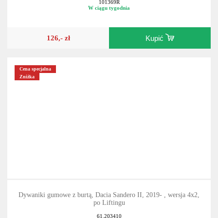
101369R
W ciągu tygodnia
126,- zł
Kupić
Cena specjalna
Zniżka
Dywaniki gumowe z burtą, Dacia Sandero II, 2019- , wersja 4x2,
po Liftingu