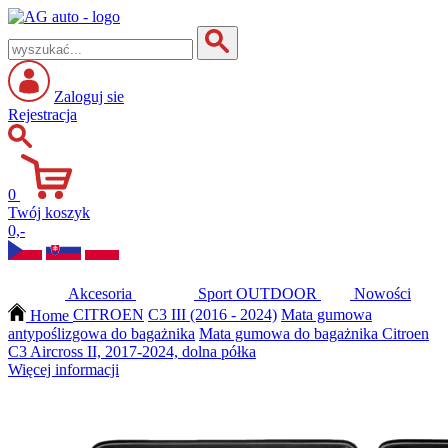
Zaloguj sie
Rejestracja
0
Twój koszyk
0,-
Akcesoria
Sport
OUTDOOR
Nowości
Home
CITROEN
C3 III (2016 - 2024)
Mata gumowa
antypoślizgowa do bagażnika
Mata gumowa do bagażnika Citroen
C3 Aircross II, 2017-2024, dolna półka
Więcej informacji