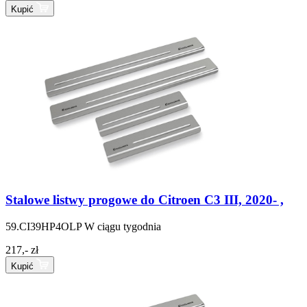
Kupić
Stalowe listwy progowe do Citroen C3 III, 2020- ,
59.CI39HP4OLP
W ciągu tygodnia
217,- zł
Kupić