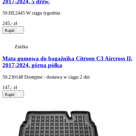
2017-2024, 5 drzw.
59.HE2445
W ciągu tygodnia
245,- zł
Kupić
Zniżka
Mata gumowa do bagażnika Citroen C3 Aircross II,
2017-2024, górna półka
59.230148
Dostępne - dostawa w ciągu 2 dni
147,- zł
Kupić