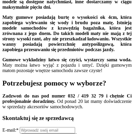
modele są dostępne natychmiast, inne dostarczamy w ciągu
maksymalnie pięciu dni.
Maty gumowe posiadają burtę o wysokości ok 4cm, która
zapobiega wylewaniu się wody i brudu poza matę. Istnieją
modele samochodów z krawędzią bagażnika, która jest
zrównana z jego dnem. Do takich modeli maty nie mają z tej
strony wysoki rant, aby nie przeszkadzał ładowaniu. Wszystkie
wanny posiadają powierzchnię antypoślizgową, która
zapobiega przesuwaniu się przedmiotów podczas jazdy.
Gumowe wykładziny łatwo się czyści, wystarczy sama woda.
Maty można łatwo wyjąć z pojazdu i umyć. Dzięki gumowym
matom pozostaje wnętrze samochodu zawsze czyste!
Potrzebujesz pomocy w wyborze?
Zadzwoń do nas pod numer 032 / 419 32 79 i chętnie Ci
profesjonalnie doradzimy.
Od ponad 20 lat mamy doświadczenie
w sprzedaży akcesoriów samochodowych.
Skontaktuj się ze sprzedawcą
E-mail:
*