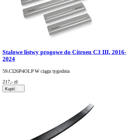
Stalowe listwy progowe do Citroen C3 III, 2016-
2024
59.CI26P4OLP
W ciągu tygodnia
217,- zł
Kupić