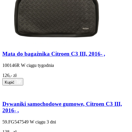
Mata do bagażnika Citroen C3 III, 2016- ,
100146R
W ciągu tygodnia
126,- zł
Kupić
Dywaniki samochodowe gumowe, Citroen C3 III,
2016- ,
59.FG547549
W ciągu 3 dni
138,- zł