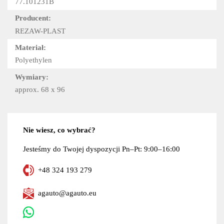
77.101231B
Producent:
REZAW-PLAST
Materiał:
Polyethylen
Wymiary:
approx. 68 x 96
Nie wiesz, co wybrać?
Jesteśmy do Twojej dyspozycji Pn–Pt: 9:00–16:00
+48 324 193 279
agauto@agauto.eu