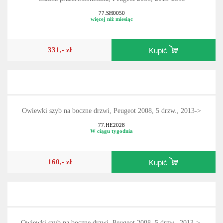
77.SH0050
więcej niż miesiąc
331,- zł
Kupić
Owiewki szyb na boczne drzwi, Peugeot 2008, 5 drzw., 2013->
77.HE2028
W ciągu tygodnia
160,- zł
Kupić
Owiewki szyb na boczne drzwi, Peugeot 2008, 5 drzw., 2013->,