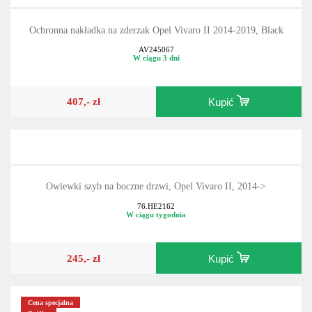
Ochronna nakładka na zderzak Opel Vivaro II 2014-2019, Black
AV245067
W ciągu 3 dni
407,- zł
Kupić
Owiewki szyb na boczne drzwi, Opel Vivaro II, 2014->
76.HE2162
W ciągu tygodnia
245,- zł
Kupić
Cena specjalna