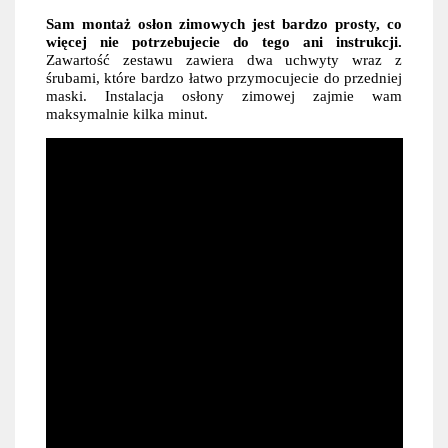
Sam montaż osłon zimowych jest bardzo prosty, co
więcej nie potrzebujecie do tego ani instrukcji.
Zawartość zestawu zawiera dwa uchwyty wraz z
śrubami, które bardzo łatwo przymocujecie do przedniej
maski. Instalacja osłony zimowej zajmie wam
maksymalnie kilka minut.