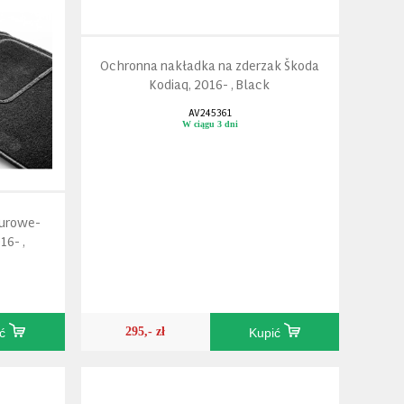
Ochronna nakładka na zderzak Škoda
Kodiaq, 2016- , Black
AV245361
W ciągu 3 dni
urowe-
16- ,
295,- zł
ić
Kupić