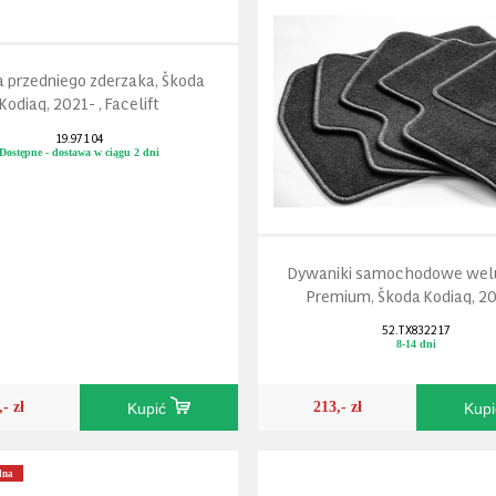
 przedniego zderzaka, Škoda
Kodiaq, 2021- , Facelift
19.971 04
Dostępne - dostawa w ciągu 2 dni
Dywaniki samochodowe wel
Premium, Škoda Kodiaq, 20
52.TX832217
8-14 dni
,- zł
213,- zł
Kupić
Kup
lna