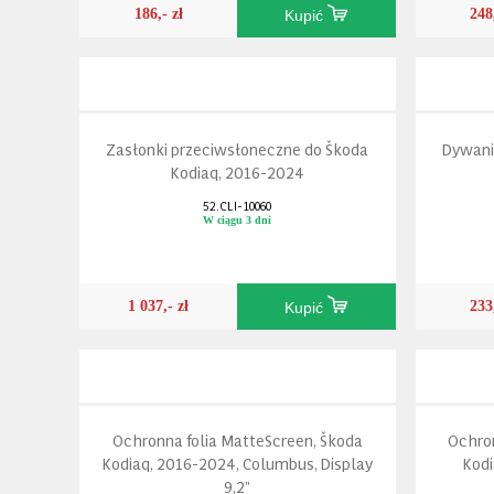
186,- zł
248
Kupić
Zasłonki przeciwsłoneczne do Škoda
Dywani
Kodiaq, 2016-2024
52.CLI-10060
W ciągu 3 dni
1 037,- zł
233
Kupić
Ochronna folia MatteScreen, Škoda
Ochron
Kodiaq, 2016-2024, Columbus, Display
Kod
9,2"