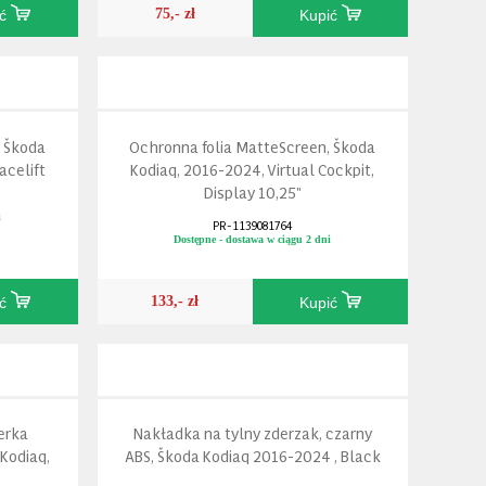
75,- zł
ić
Kupić
, Škoda
Ochronna folia MatteScreen, Škoda
acelift
Kodiaq, 2016-2024, Virtual Cockpit,
Display 10,25"
i
PR-1139081764
Dostępne - dostawa w ciągu 2 dni
133,- zł
ić
Kupić
erka
Nakładka na tylny zderzak, czarny
Kodiaq,
ABS, Škoda Kodiaq 2016-2024 , Black