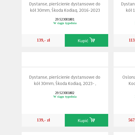
Dystanse, pierścienie dystansowe do
Dystan
kół 30mm, Škoda Kodiaq, 2016-2023
kół 
29.523001801
W ciągu tygodnia
139,- zł
113
Kupić
Dystanse, pierścienie dystansowe do
Oslona
kół 30mm, Škoda Kodiaq, 2023- ,
Kod
29.523001802
W ciągu tygodnia
139,- zł
567
Kupić