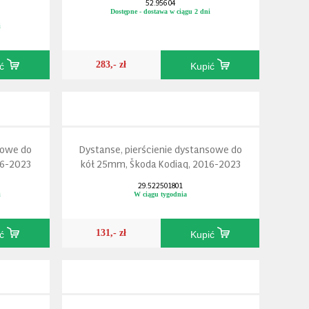
52.956 04
Dostępne - dostawa w ciągu 2 dni
i
283,- zł
ić
Kupić
sowe do
Dystanse, pierścienie dystansowe do
16-2023
kół 25mm, Škoda Kodiaq, 2016-2023
29.522501801
i
W ciągu tygodnia
131,- zł
ić
Kupić