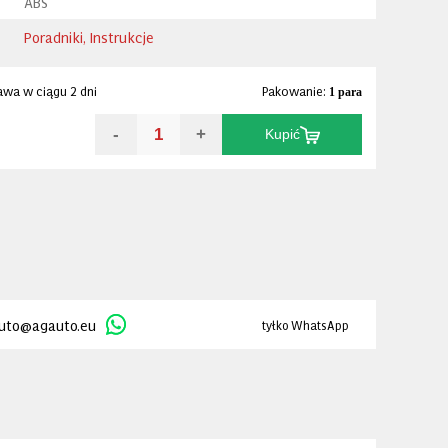
ABS
Poradniki, Instrukcje
awa w ciągu 2 dni
Pakowanie:
1 para
-
+
Kupić
uto@agauto.eu
tyłko WhatsApp