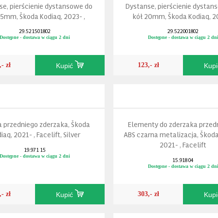
se, pierścienie dystansowe do
Dystanse, pierścienie dystan
15mm, Škoda Kodiaq, 2023- ,
kół 20mm, Škoda Kodiaq, 20
29.521501802
29.522001802
Dostępne - dostawa w ciągu 2 dni
Dostępne - dostawa w ciągu 2 dn
,- zł
123,- zł
Kupić
Kup
 przedniego zderzaka, Škoda
Elementy do zderzaka przed
iaq, 2021- , Facelift, Silver
ABS czarna metalizacja, Škoda
2021- , Facelift
19.971 15
Dostępne - dostawa w ciągu 2 dni
15.918 04
Dostępne - dostawa w ciągu 2 dn
,- zł
303,- zł
Kupić
Kup