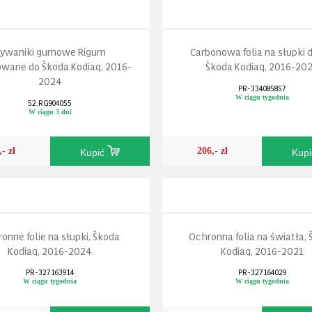
ywaniki gumowe Rigum
Carbonowa folia na słupki d
wane do Škoda Kodiaq, 2016-
Škoda Kodiaq, 2016-20
2024
PR-334085857
W ciągu tygodnia
52.RG904055
W ciągu 3 dni
,- zł
206,- zł
Kupić
Kup
onne folie na słupki, Škoda
Ochronna folia na światła,
Kodiaq, 2016-2024
Kodiaq, 2016-2021
PR-327163914
PR-327164029
W ciągu tygodnia
W ciągu tygodnia