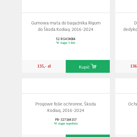
Gumowa mata do bagażnika Rigum
D
do Škoda Kodiaq, 2016-2024
dedyko
52.RG434064
W ciągu 3 dni
135,- zł
136
Kupić
Progowe folie ochronne, Škoda
Ochr
Kodiaq, 2016-2024
PR-327164157
W ciągu tygodnia