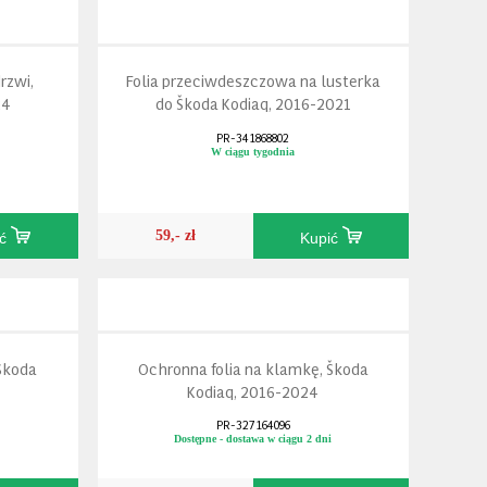
rzwi,
Folia przeciwdeszczowa na lusterka
24
do Škoda Kodiaq, 2016-2021
PR-341868802
W ciągu tygodnia
59,- zł
ić
Kupić
 Škoda
Ochronna folia na klamkę, Škoda
Kodiaq, 2016-2024
PR-327164096
Dostępne - dostawa w ciągu 2 dni