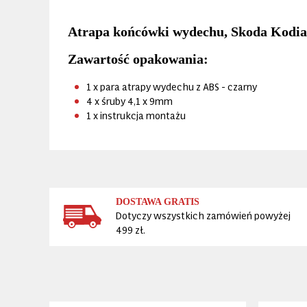
Atrapa końcówki wydechu, Skoda Kodia
Zawartość opakowania:
1 x para atrapy wydechu z ABS - czarny
4 x śruby 4,1 x 9mm
1 x instrukcja montażu
DOSTAWA GRATIS
Dotyczy wszystkich zamówień powyżej
499 zł.