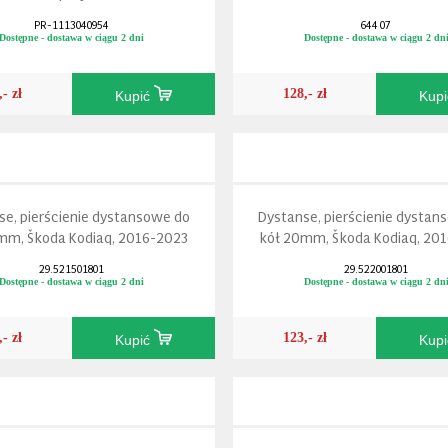
PR-1113040954
644 07
Dostępne - dostawa w ciągu 2 dni
Dostępne - dostawa w ciągu 2 dn
,- zł
128,- zł
Kupić
Kup
se, pierścienie dystansowe do
Dystanse, pierścienie dystan
mm, Škoda Kodiaq, 2016-2023
kół 20mm, Škoda Kodiaq, 20
29.521501801
29.522001801
Dostępne - dostawa w ciągu 2 dni
Dostępne - dostawa w ciągu 2 dn
,- zł
123,- zł
Kupić
Kup