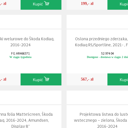
,- zł
199,- zł
Kupić
Kup
ki welurowe do Škoda Kodiaq,
Oslona przedniego zderzaka
2016-2024
Kodiaq RS/Sportline, 2021- , F
FG.HR466371
52.974 04
W ciągu tygodnia
Dostępne - dostawa w ciągu 2 dn
,- zł
567,- zł
Kupić
Kup
na folia MatteScreen, Škoda
Projektowa listwa do lust
iaq, 2016-2024, Amundsen,
wstecznego – zielona, Škoda 
Display 8"
2016-2024