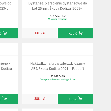
sowe do
Dystanse, pierścienie dystansowe do
23- ,
kół 25mm, Škoda Kodiaq, 2023- ,
29.522501802
i
W ciągu tygodnia
131,- zł
ić
Kupić
niego -
Nakładka na tylny zderzak, czarny
 Kodiaq,
ABS, Škoda Kodiaq 2021- , Facelift
52.957 04 09
Dostępne - dostawa w ciągu 2 dni
i
386,- zł
ić
Kupić