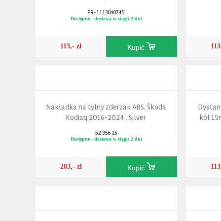
PR-1113040745
Dostępne - dostawa w ciągu 2 dni
113,- zł
113
Kupić
Nakładka na tylny zderzak ABS, Škoda
Dystan
Kodiaq 2016-2024 , Silver
kół 15
52.956 15
Dostępne - dostawa w ciągu 2 dni
283,- zł
113
Kupić