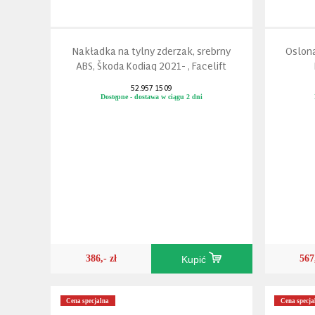
Nakładka na tylny zderzak, srebrny
Oslona
ABS, Škoda Kodiaq 2021- , Facelift
52.957 15 09
Dostępne - dostawa w ciągu 2 dni
386,- zł
567
Kupić
Cena specjalna
Cena specja