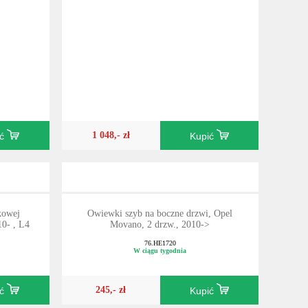
1 048,- zł
ić
Kupić
kowej
Owiewki szyb na boczne drzwi, Opel
- , L4
Movano, 2 drzw., 2010->
76.HE1720
W ciągu tygodnia
245,- zł
ić
Kupić