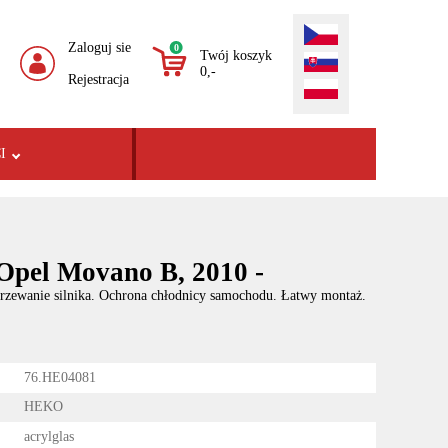
Zaloguj sie
0
Twój koszyk
0,-
Rejestracja
I
Opel Movano B, 2010 -
rzewanie silnika. Ochrona chłodnicy samochodu. Łatwy montaż.
76.HE04081
HEKO
acrylglas