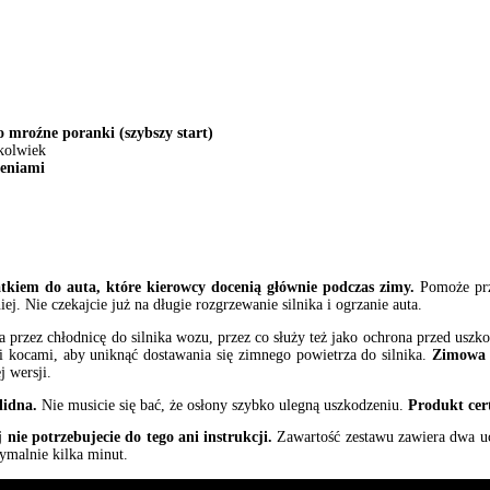
 mroźne poranki (szybszy start)
ykolwiek
zeniami
kiem do auta, które kierowcy docenią głównie podczas zimy.
Pomoże przy
j. Nie czekajcie już na długie rozgrzewanie silnika i ogrzanie auta.
 przez chłodnicę do silnika wozu, przez co służy też jako ochrona przed uszk
i kocami, aby uniknąć dostawania się zimnego powietrza do silnika.
Zimowa o
 wersji.
lidna.
Nie musicie się bać, że osłony szybko ulegną uszkodzeniu.
Produkt cer
nie potrzebujecie do tego ani instrukcji.
Zawartość zestawu zawiera dwa uc
ymalnie kilka minut.