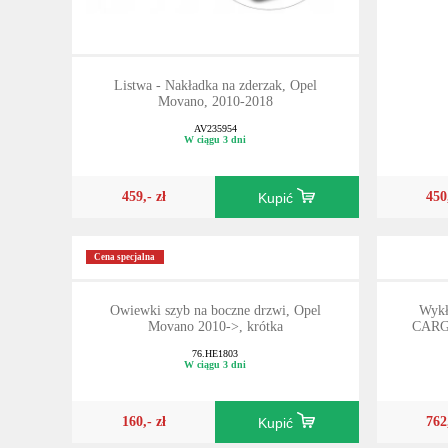
Listwa - Nakładka na zderzak, Opel
Movano, 2010-2018
AV235954
W ciągu 3 dni
459,- zł
450
Kupić
Cena specjalna
Owiewki szyb na boczne drzwi, Opel
Wykł
Movano 2010->, krótka
CARGO
76.HE1803
W ciągu 3 dni
160,- zł
762
Kupić