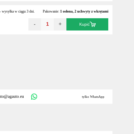
 wysyłka w ciągu 3 dni.
Pakowanie:
1 osłona, 2 uchwyty z wkrętami
-
+
Kupić
uto@agauto.eu
tyłko WhatsApp