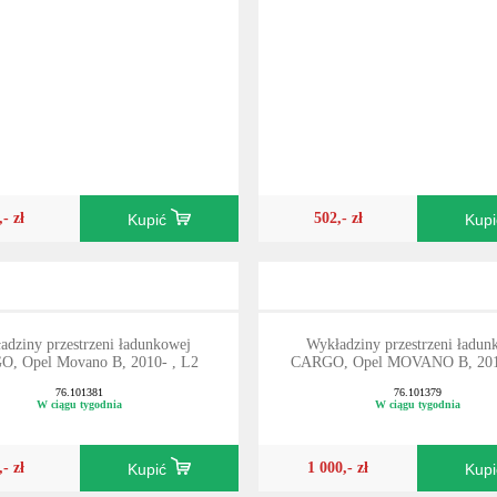
,- zł
502,- zł
Kupić
Kup
adziny przestrzeni ładunkowej
Wykładziny przestrzeni ładun
, Opel Movano B, 2010- , L2
CARGO, Opel MOVANO B, 2010
76.101381
76.101379
W ciągu tygodnia
W ciągu tygodnia
,- zł
1 000,- zł
Kupić
Kup