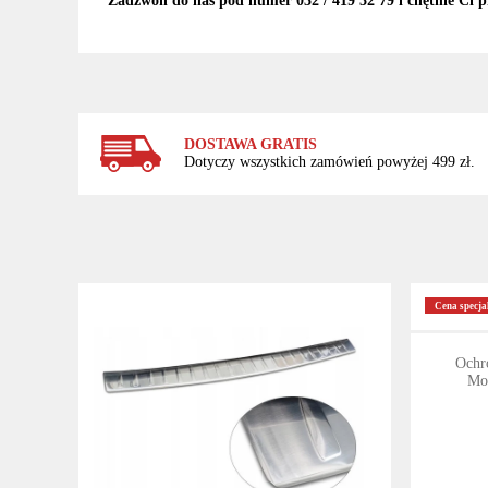
Zadzwoń do nas pod numer 032 / 419 32 79 i chętnie Ci p
DOSTAWA GRATIS
Dotyczy wszystkich zamówień powyżej 499 zł.
Cena specja
Ochr
Mo