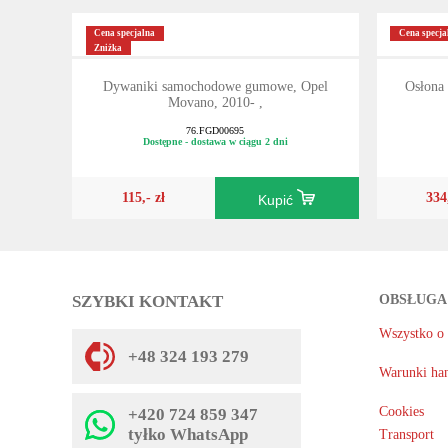
Cena specjalna
Cena specja
Zniżka
Dywaniki samochodowe gumowe, Opel
Osłona
Movano, 2010- ,
76.FGD00695
Dostępne - dostawa w ciągu 2 dni
115,- zł
334
Kupić
SZYBKI KONTAKT
OBSŁUGA
Wszystko o
+48 324 193 279
Warunki ha
Cookies
+420 724 859 347
tyłko WhatsApp
Transport