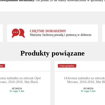
rofesjonalnie doradzimy.
Od ponad 20 lat mamy doświadczenie w sprzedaży
CHĘTNIE DORADZIMY
Służymy fachową poradą i pomocą w doborze.
Produkty powiązane
lna
Cena specjalna
onna nakładka na zderzak Opel
Ochronna nakładka na zderzak
vano, 2010-2018, Mat Black
Movano, 2010-2018, Mat Bl
AV240224
AV240234
W ciągu 3 dni
W ciągu 3 dni