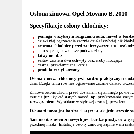
Osłona zimowa, Opel Movano B, 2010 -
Specyfikacje osłony chłodnicy:
pomaga w szybszym rozgrzaniu auta, nawet w bardzo
dzięki niej ogrzewanie zacznie działaś szybciej niż kied
ochrona chłodnicy przed zanieczyszczeniem i uszkod
auto staje się pewniejsze podczas zimy
łatwy montaż
zestaw zawiera dwa uchwyty oraz śruby mocujące
czarna, przyciemniana wersja
produkt certyfikowany
Osłona zimowa chłodnicy jest bardzo praktycznym dodat
dnia. Dzięki temu również ogrzewanie zacznie działać wcześnie
Zimowa osłona chroni przed dostaniem się zimnego powietrza
musicie już używać starych metod, np. przykrywanie starym
rozwiązaniem.
Wyrabiane w stylowej czarnej, przyciemnianej
Osłona zimowa jest bardzo elastyczna, ale jednocześnie so
Sam montaż osłon zimowych jest bardzo prosty, co więcej 
przedniej maski. Instalacja osłony zimowej zajmie wam maks