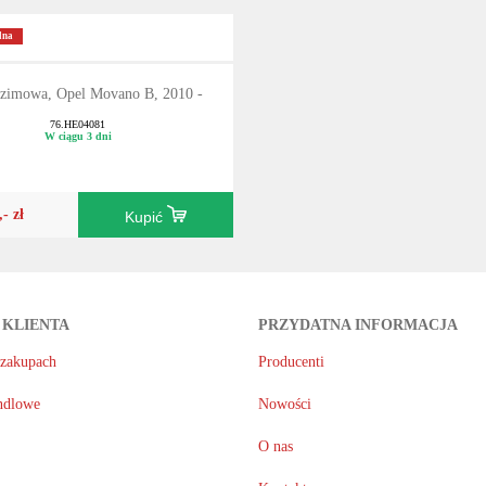
lna
 zimowa, Opel Movano B, 2010 -
76.HE04081
W ciągu 3 dni
,- zł
Kupić
 KLIENTA
PRZYDATNA INFORMACJA
 zakupach
Producenti
ndlowe
Nowości
O nas