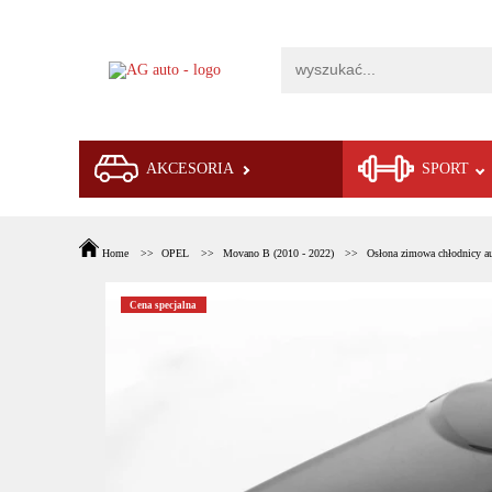
AKCESORIA
SPORT
Home
OPEL
Movano B (2010 - 2022)
Osłona zimowa chłodnicy a
Cena specjalna