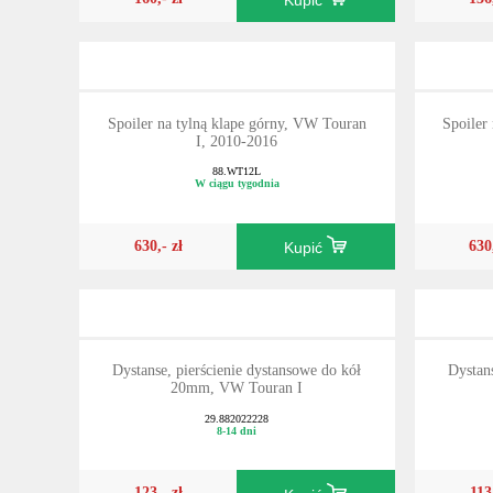
Kupić
Spoiler na tylną klape górny, VW Touran
Spoiler
I, 2010-2016
88.WT12L
W ciągu tygodnia
630,- zł
630
Kupić
Dystanse, pierścienie dystansowe do kół
Dystans
20mm, VW Touran I
29.882022228
8-14 dni
123,- zł
113