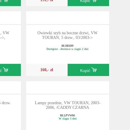
ić
Kupić
i, VW
Owiewki szyb na boczne drzwi, VW
->,
TOURAN, 5 drzw., 03/2003->
88.HE699
Dostępne - dostawa w ciągu 2 dni
160,- zł
ić
Kupić
5 drzw.
Lampy przednie, VW TOURAN, 2003-
2006, /CADDY CZARNA
88.LPVW66
W ciągu 3 dni