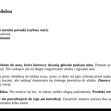
 dolna
 mroźne poranki (szybszy start)
ykolwiek
zeniami
kiem do auta, które kierowcy docenią głównie podczas zimy.
Pomoże przy
j. Nie czekajcie już na długie rozgrzewanie silnika i ogrzanie auta.
 przez chłodnicę do silnika wozu, przez co służy też jako ochrona przed uszk
i kocami, aby uniknąć dostawania się zimnego powietrza do silnika.
Zimowa o
 wersji.
lidna.
Nie musicie się bać, że osłony szybko ulegną uszkodzeniu.
Produkt cer
nie potrzebujecie do tego ani instrukcji.
Zawartość zestawu zawiera dwa uc
ymalnie kilka minut.