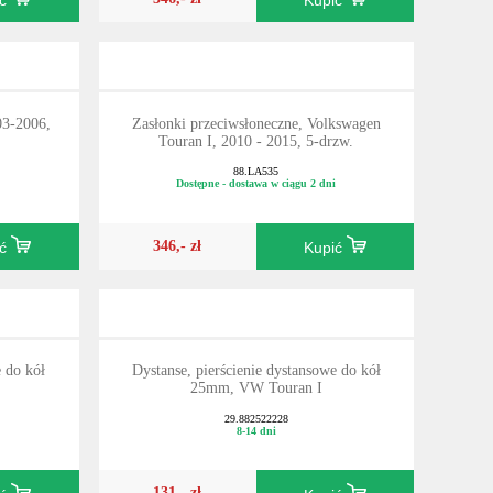
ić
Kupić
03-2006,
Zasłonki przeciwsłoneczne, Volkswagen
Touran I, 2010 - 2015, 5-drzw.
88.LA535
Dostępne - dostawa w ciągu 2 dni
346,- zł
ić
Kupić
e do kół
Dystanse, pierścienie dystansowe do kół
25mm, VW Touran I
29.882522228
8-14 dni
131,- zł