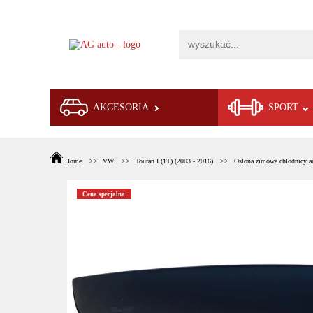
AKCESORIA
SPORT
Home
VW
Touran I (1T) (2003 - 2016)
Osłona zimowa chłodnicy a
Cena specjalna