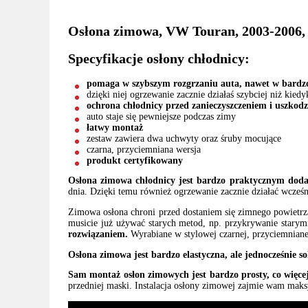
Osłona zimowa, VW Touran, 2003-2006,
Specyfikacje osłony chłodnicy:
pomaga w szybszym rozgrzaniu auta, nawet w bardzo
dzięki niej ogrzewanie zacznie działaś szybciej niż kied
ochrona chłodnicy przed zanieczyszczeniem i uszkod
auto staje się pewniejsze podczas zimy
łatwy montaż
zestaw zawiera dwa uchwyty oraz śruby mocujące
czarna, przyciemniana wersja
produkt certyfikowany
Osłona zimowa chłodnicy jest bardzo praktycznym dodat
dnia. Dzięki temu również ogrzewanie zacznie działać wcześnie
Zimowa osłona chroni przed dostaniem się zimnego powietrza
musicie już używać starych metod, np. przykrywanie starym
rozwiązaniem.
Wyrabiane w stylowej czarnej, przyciemnianej
Osłona zimowa jest bardzo elastyczna, ale jednocześnie so
Sam montaż osłon zimowych jest bardzo prosty, co więcej 
przedniej maski. Instalacja osłony zimowej zajmie wam maks