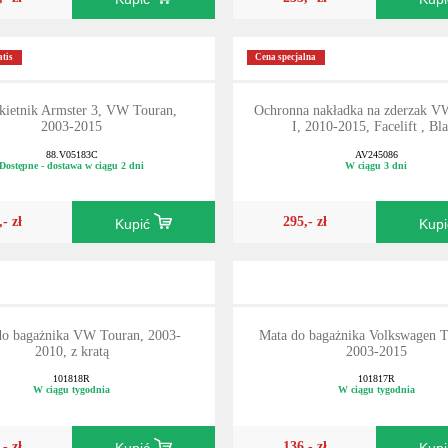
tis
Cena specjalna
kietnik Armster 3, VW Touran,
Ochronna nakładka na zderzak V
2003-2015
I, 2010-2015, Facelift , Bl
88.V05183C
AV245086
Dostępne - dostawa w ciągu 2 dni
W ciągu 3 dni
,- zł
295,- zł
Kupić
Kup
do bagażnika VW Touran, 2003-
Mata do bagażnika Volkswagen T
2010, z kratą
2003-2015
101818R
101817R
W ciągu tygodnia
W ciągu tygodnia
,- zł
136,- zł