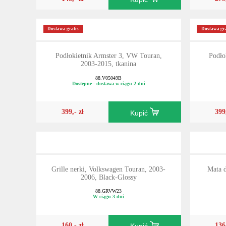
Dostawa gratis
Dostawa gra
Podłokietnik Armster 3, VW Touran,
Podło
2003-2015, tkanina
88.V05049B
Dostępne - dostawa w ciągu 2 dni
399,- zł
399
Kupić
Grille nerki, Volkswagen Touran, 2003-
Mata 
2006, Black-Glossy
88.GRVW23
W ciągu 3 dni
160,- zł
136