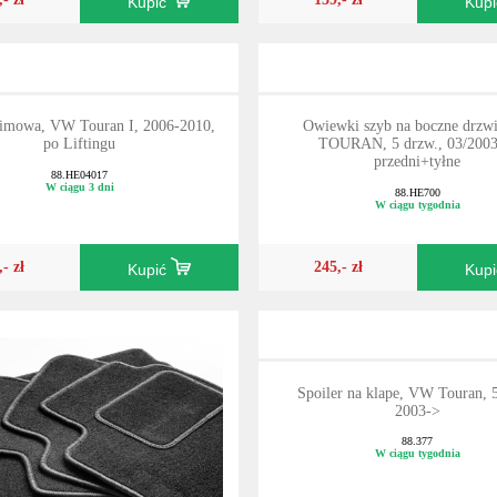
Kupić
Kup
zimowa, VW Touran I, 2006-2010,
Owiewki szyb na boczne drzw
po Liftingu
TOURAN, 5 drzw., 03/2003
przedni+tyłne
88.HE04017
W ciągu 3 dni
88.HE700
W ciągu tygodnia
,- zł
245,- zł
Kupić
Kup
Spoiler na klape, VW Touran, 
2003->
88.377
W ciągu tygodnia