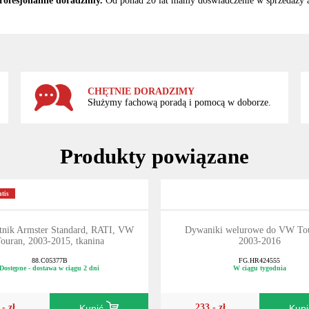
rofesjonalnie doradzimy.
Od ponad 20 lat mamy doświadczenie w sprzedaży
CHĘTNIE DORADZIMY
Służymy fachową poradą i pomocą w doborze.
Produkty powiązane
tis
tnik Armster Standard, RATI, VW
Dywaniki welurowe do VW Tou
ouran, 2003-2015, tkanina
2003-2016
88.C05377B
FG.HR424555
Dostępne - dostawa w ciągu 2 dni
W ciągu tygodnia
,- zł
233,- zł
Kupić
Kup