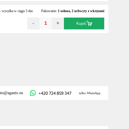
 wysyłka w ciągu 3 dni.
Pakowanie:
1 osłona, 2 uchwyty z wkrętami
-
+
Kupić
uto@agauto.eu
tyłko WhatsApp