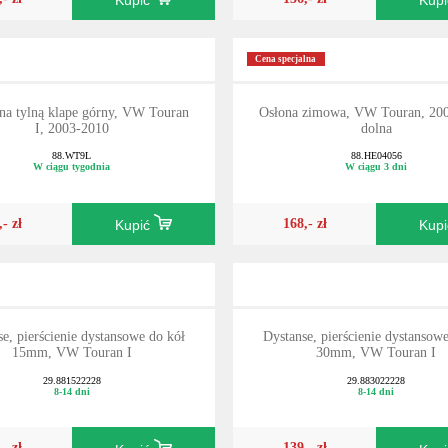
Kupić
Kup
Cena specjalna
 na tylną klape górny, VW Touran
Osłona zimowa, VW Touran, 20
I, 2003-2010
dolna
88.WT9L
88.HE04056
W ciągu tygodnia
W ciągu 3 dni
,- zł
168,- zł
Kupić
Kup
e, pierścienie dystansowe do kół
Dystanse, pierścienie dystansow
15mm, VW Touran I
30mm, VW Touran I
29.881522228
29.883022228
8-14 dni
8-14 dni
,- zł
139,- zł