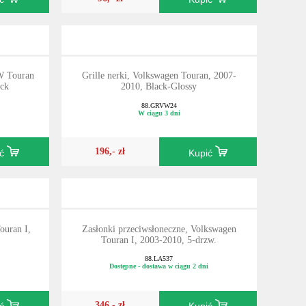
W Touran
Grille nerki, Volkswagen Touran, 2007-
ack
2010, Black-Glossy
88.GRVW24
W ciągu 3 dni
196,- zł
ić
Kupić
ouran I,
Zasłonki przeciwsłoneczne, Volkswagen
Touran I, 2003-2010, 5-drzw.
88.LA537
Dostępne - dostawa w ciągu 2 dni
346,- zł