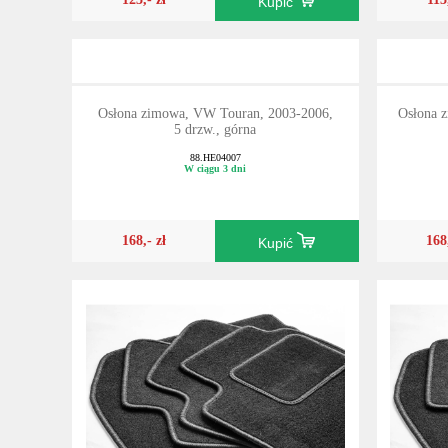
Kupić
Osłona zimowa, VW Touran, 2003-2006,
Osłona 
5 drzw., górna
88.HE04007
W ciągu 3 dni
168,- zł
168
Kupić