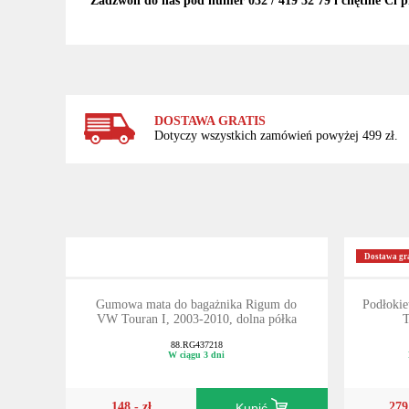
Zadzwoń do nas pod numer 032 / 419 32 79 i chętnie Ci p
DOSTAWA GRATIS
Dotyczy wszystkich zamówień powyżej 499 zł.
Dostawa gra
Gumowa mata do bagażnika Rigum do
Podłokie
VW Touran I, 2003-2010, dolna półka
T
88.RG437218
W ciągu 3 dni
148,- zł
279
Kupić