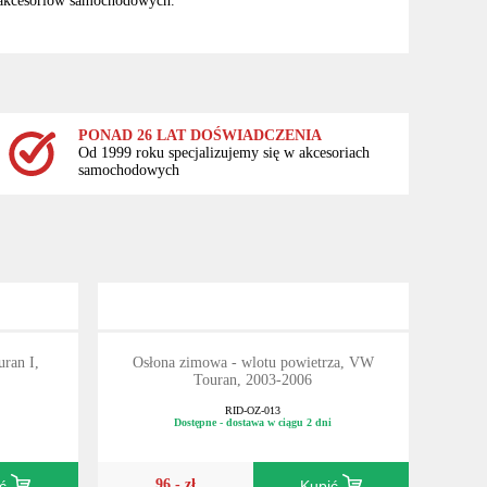
 akcesoriów samochodowych.
PONAD 26 LAT DOŚWIADCZENIA
Od 1999 roku specjalizujemy się w akcesoriach
samochodowych
ran I,
Osłona zimowa - wlotu powietrza, VW
Touran, 2003-2006
RID-OZ-013
Dostępne - dostawa w ciągu 2 dni
96,- zł
ić
Kupić