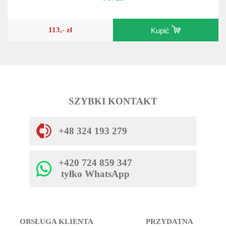
29.831522177
8-14 dni
113,- zł
Kupić
SZYBKI KONTAKT
+48 324 193 279
+420 724 859 347
tyłko WhatsApp