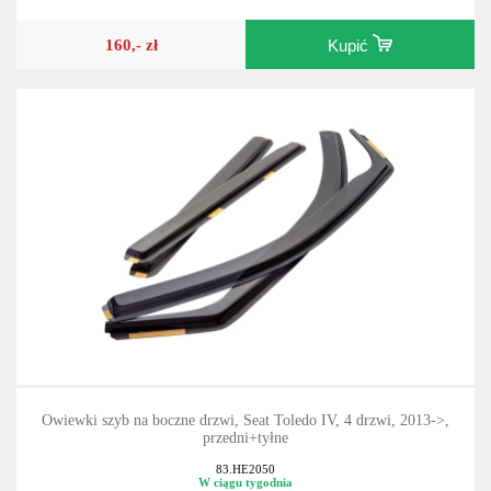
160,- zł
Kupić
Owiewki szyb na boczne drzwi, Seat Toledo IV, 4 drzwi, 2013->,
przedni+tyłne
83.HE2050
W ciągu tygodnia