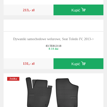
213,- zł
Kupić
Dywaniki samochodowe welurowe, Seat Toledo IV, 2013->
83.TE812118
8-14 dni
131,- zł
Kupić
Zniżka