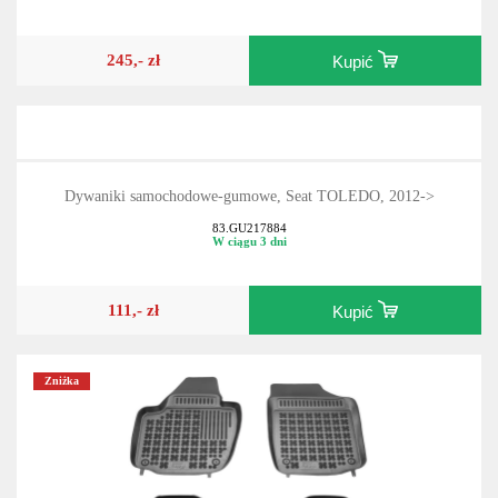
245,- zł
Kupić
Dywaniki samochodowe-gumowe, Seat TOLEDO, 2012->
83.GU217884
W ciągu 3 dni
111,- zł
Kupić
Zniżka