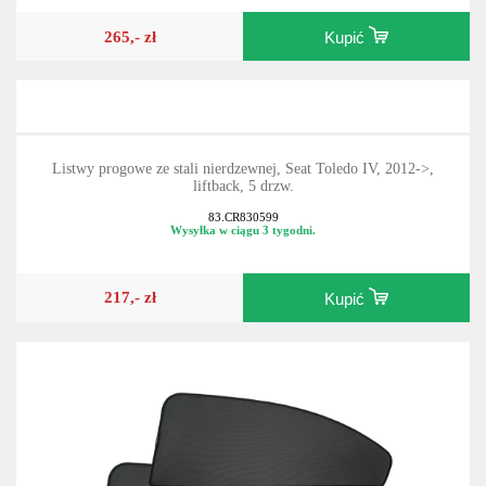
265,- zł
Kupić
Listwy progowe ze stali nierdzewnej, Seat Toledo IV, 2012->,
liftback, 5 drzw.
83.CR830599
Wysyłka w ciągu 3 tygodni.
217,- zł
Kupić