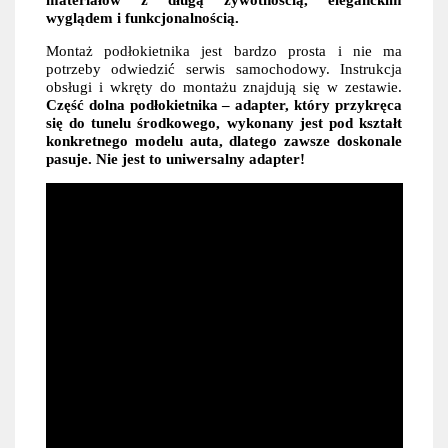
wyglądem i funkcjonalnością.
Montaż podłokietnika jest bardzo prosta i nie ma
potrzeby odwiedzić serwis samochodowy. Instrukcja
obsługi i wkręty do montażu znajdują się w zestawie.
Część dolna podłokietnika – adapter, który przykręca
się do tunelu środkowego, wykonany jest pod kształt
konkretnego modelu auta, dlatego zawsze doskonale
pasuje. Nie jest to uniwersalny adapter!