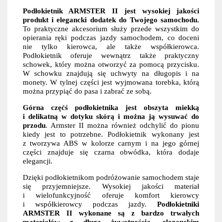
Podłokietnik ARMSTER II jest wysokiej jakości
produkt i elegancki dodatek do Twojego samochodu.
To praktyczne akcesorium służy przede wszystkim do
opierania ręki podczas jazdy samochodem, co doceni
nie tylko kierowca, ale także współkierowca.
Podłokietnik oferuje wewnątrz także praktyczny
schowek, który można otworzyć za pomocą przycisku.
W schowku znajdują się uchwyty na długopis i na
monety. W tylnej części jest wyjmowana torebka, którą
można przypiąć do pasa i zabrać ze sobą.
Górna częćś podłokietnika jest obszyta miekką
i delikatną w dotyku skórą i można ją wysuwać do
przodu
. Armster II można również odchylić do pionu
kiedy jest to potrzebne. Podłokietnik wykonany jest
z tworzywa ABS w kolorze carnym i na jego górnej
części znajduje się czarna obwódka, która dodaje
elegancji.
Dzięki podłokietnikom podróżowanie samochodem staje
się przyjemniejsze. Wysokiej jakości materiał
i wielofunkcyjność oferuje komfort kierowcy
i współkierowcy podczas jazdy.
Podłokietniki
ARMSTER II wykonane są z bardzo trwałych
materiałów z długą żywotnością, eleganckim