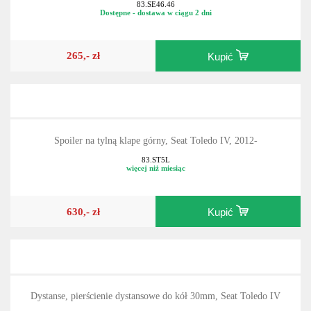
83.SE46.46
Dostępne - dostawa w ciągu 2 dni
265,- zł
Kupić
Spoiler na tylną klape górny, Seat Toledo IV, 2012-
83.ST5L
więcej niż miesiąc
630,- zł
Kupić
Dystanse, pierścienie dystansowe do kół 30mm, Seat Toledo IV