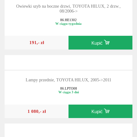
Owiewki szyb na boczne drzwi, TOYOTA HILUX, 2 drzw.,
08/2006->
86.HE1302
W ciągu tygodnia
191,- zł
Kupić
Lampy przednie, TOYOTA HILUX, 2005->2011
86.LPTO08
W ciągu 3 dni
1 080,- zł
Kupić