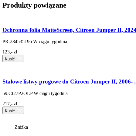
Produkty powiązane
Ochronna folia MatteScreen, Citroen Jumper II, 2024
PR-284535196
W ciągu tygodnia
123,- zł
Kupić
Stalowe listwy progowe do Citroen Jumper II, 2006- ,
59.CI27P2OLP
W ciągu tygodnia
217,- zł
Kupić
Zniżka