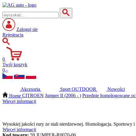
Zaloguj sie
Rejestracja
0
Twój koszyk
0,-
Akcesoria
Sport
OUTDOOR
Nowości
Home
CITROEN
Jumper II (2006 - )
Przednie homologowane oc
Więcej informacji
Wysokiej jakości rury ze stali nierdzewnej. Homologacja. Sportowy 
Więcej informacji
Kod towaru:
59.JUMPER-R0070-06