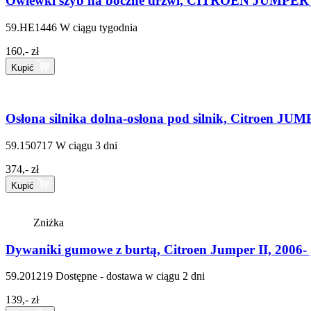
Owiewki szyb na boczne drzwi, CITROEN JUMPER II
59.HE1446
W ciągu tygodnia
160,- zł
Kupić
Osłona silnika dolna-osłona pod silnik, Citroen JU
59.150717
W ciągu 3 dni
374,- zł
Kupić
Zniżka
Dywaniki gumowe z burtą, Citroen Jumper II, 2006- 
59.201219
Dostępne - dostawa w ciągu 2 dni
139,- zł