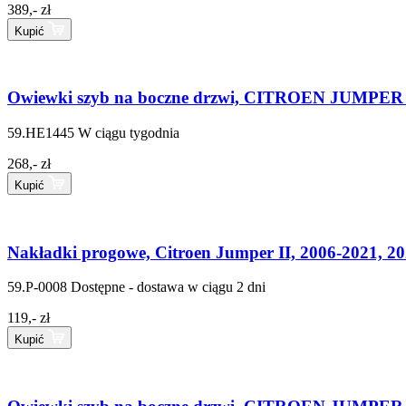
389,- zł
Kupić
Owiewki szyb na boczne drzwi, CITROEN JUMPER I
59.HE1445
W ciągu tygodnia
268,- zł
Kupić
Nakładki progowe, Citroen Jumper II, 2006-2021, 20
59.P-0008
Dostępne - dostawa w ciągu 2 dni
119,- zł
Kupić