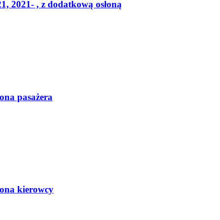
1, 2021- , z dodatkową osłoną
rona pasażera
rona kierowcy