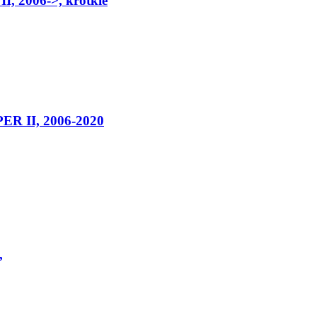
, 2006->, krótkie
MPER II, 2006-2020
,