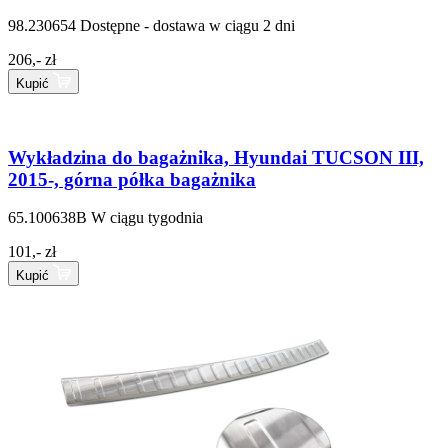
98.230654
Dostępne - dostawa w ciągu 2 dni
206,- zł
Kupić
Wykładzina do bagażnika, Hyundai TUCSON III,
2015-, górna półka bagażnika
65.100638B
W ciągu tygodnia
101,- zł
Kupić