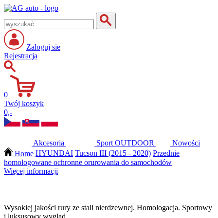
Zaloguj sie
Rejestracja
0
Twój koszyk
0,-
Akcesoria
Sport
OUTDOOR
Nowości
Home
HYUNDAI
Tucson III (2015 - 2020)
Przednie
homologowane ochronne orurowania do samochodów
Więcej informacji
Wysokiej jakości rury ze stali nierdzewnej. Homologacja. Sportowy
i luksusowy wygląd.