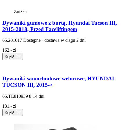
Zniżka
Dywaniki gumowe z burtą, Hyundai Tucson III,
2015-2018, Przed Faceliftingem
65.201617
Dostępne - dostawa w ciągu 2 dni
162,- zł
Kupić
Dywaniki samochodowe welurowe, HYUNDAI
TUCSON III, 2015->
65.TE810939
8-14 dni
131,- zł
Kupić