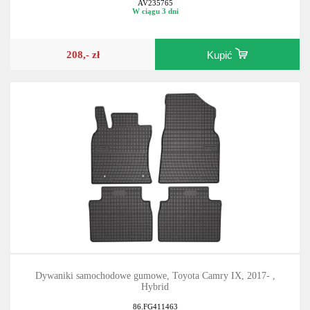
AV235765
W ciągu 3 dni
208,- zł
Kupić
Dywaniki samochodowe gumowe, Toyota Camry IX, 2017- ,
Hybrid
86.FG411463