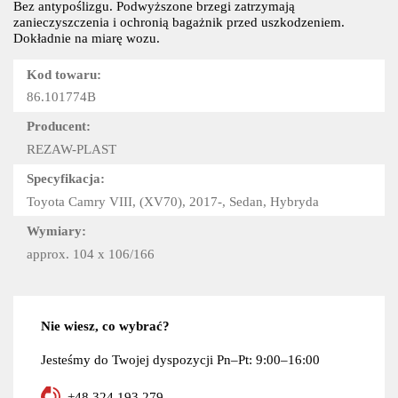
Bez antypoślizgu. Podwyższone brzegi zatrzymają
zanieczyszczenia i ochronią bagażnik przed uszkodzeniem.
Dokładnie na miarę wozu.
Kod towaru:
86.101774B
Producent:
REZAW-PLAST
Specyfikacja:
Toyota Camry VIII, (XV70), 2017-, Sedan, Hybryda
Wymiary:
approx. 104 x 106/166
Nie wiesz, co wybrać?
Jesteśmy do Twojej dyspozycji Pn–Pt: 9:00–16:00
+48 324 193 279