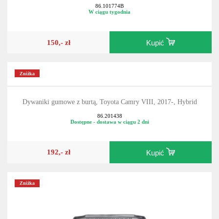
86.101774B
W ciągu tygodnia
150,- zł
Kupić
Zniżka
Dywaniki gumowe z burtą, Toyota Camry VIII, 2017-, Hybrid
86.201438
Dostępne - dostawa w ciągu 2 dni
192,- zł
Kupić
Zniżka