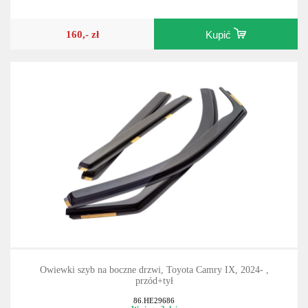
160,- zł
Kupić
Owiewki szyb na boczne drzwi, Toyota Camry IX, 2024- ,
przód+tył
86.HE29686