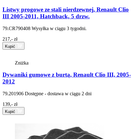
Listwy progowe ze stali nierdzewnej, Renault Clio
III 2005-2011, Hatchback, 5 drzw.
79.CR790408
Wysyłka w ciągu 3 tygodni.
217,- zł
Kupić
Zniżka
Dywaniki gumowe z burtą, Renault Clio III, 2005-
2012
79.201906
Dostępne - dostawa w ciągu 2 dni
139,- zł
Kupić