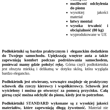
możliwość odchylenia
do pionu
wysokiej jakości
materiał
łatwy montaż
wysoka trwałość i
obciążalność (80 kg)
wyprodukowane w UE
Podłokietniki są bardzo praktycznym i eleganckim dodatkiem
do Twojego samochodu. Upiększają wnętrze auta a także
zapewniają komfort podczas podróżowania samochodem,
ponieważ mamy gdzie położyć rękę.
Górna częćś podłokietnika
jest obszyta miekką i delikatną w dotyku skórą, która wygląda
bardzo elegancko.
Podłokietnik jest otwierany, wewnątrz znajduje się praktyczny
schowek dla rzeczy kierowcy i współkierowcy. Schowek jest
wyścielony i można go otworzyć za pomocą przycisku. Całą
górną część można odchylić do pionu, kiedy jest to potrzebne.
Podłokietniki STANDARD wykonane są z wysokiej jakości
materiałów, które zapewniają długą żywotność.
Materiał nie