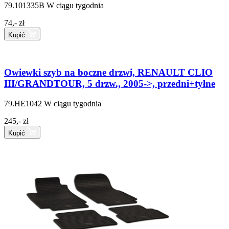
79.101335B
W ciągu tygodnia
74,- zł
Kupić
Owiewki szyb na boczne drzwi, RENAULT CLIO
III/GRANDTOUR, 5 drzw., 2005->, przedni+tyłne
79.HE1042
W ciągu tygodnia
245,- zł
Kupić