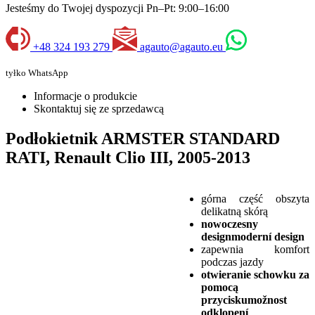
Jesteśmy do Twojej dyspozycji Pn–Pt: 9:00–16:00
+48 324 193 279
agauto@agauto.eu
tyłko WhatsApp
Informacje o produkcie
Skontaktuj się ze sprzedawcą
Podłokietnik ARMSTER STANDARD
RATI, Renault Clio III, 2005-2013
górna część obszyta
delikatną skórą
nowoczesny
designmoderní design
zapewnia komfort
podczas jazdy
otwieranie schowku za
pomocą
przyciskumožnost
odklopení