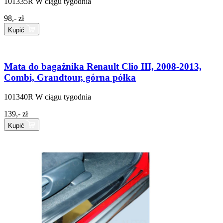
101335R
W ciągu tygodnia
98,- zł
Kupić
Mata do bagażnika Renault Clio III, 2008-2013,
Combi, Grandtour, górna półka
101340R
W ciągu tygodnia
139,- zł
Kupić