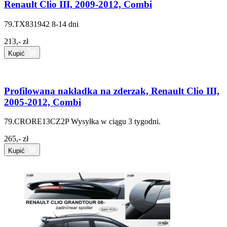
Renault Clio III, 2009-2012, Combi
79.TX831942
8-14 dni
213,- zł
Kupić
Profilowana nakładka na zderzak, Renault Clio III,
2005-2012, Combi
79.CRORE13CZ2P
Wysyłka w ciągu 3 tygodni.
265,- zł
Kupić