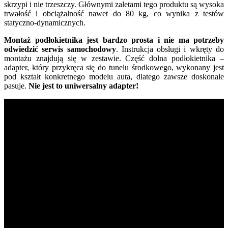
skrzypi i nie trzeszczy. Głównymi zaletami tego produktu są wysoka
trwałość i obciążalność nawet do 80 kg, co wynika z testów
statyczno-dynamicznych.
Montaż podłokietnika jest bardzo prosta i nie ma potrzeby
odwiedzić serwis samochodowy
. Instrukcja obsługi i wkręty do
montażu znajdują się w zestawie. Część dolna podłokietnika –
adapter, który przykręca się do tunelu środkowego, wykonany jest
pod kształt konkretnego modelu auta, dlatego zawsze doskonale
pasuje.
Nie jest to uniwersalny adapter!