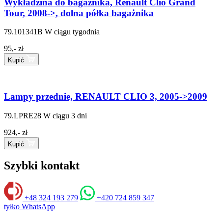
Wykładzina do bagażnika, Renault Clio Grand
Tour, 2008->, dolna półka bagażnika
79.101341B
W ciągu tygodnia
95,- zł
Kupić
Lampy przednie, RENAULT CLIO 3, 2005->2009
79.LPRE28
W ciągu 3 dni
924,- zł
Kupić
Szybki kontakt
+48 324 193 279
+420 724 859 347
tyłko WhatsApp