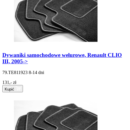
Dywaniki samochodowe welurowe, Renault CLIO
III, 2005->
79.TE811923
8-14 dni
131,- zł
Kupić