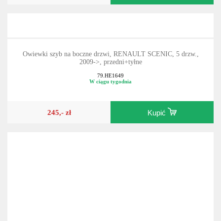
Owiewki szyb na boczne drzwi, RENAULT SCENIC, 5 drzw.,
2009->, przedni+tyłne
79.HE1649
W ciągu tygodnia
245,- zł
Kupić