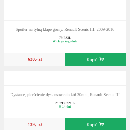
Spoiler na tylną klape górny, Renault Scenic III, 2009-2016
79.RS3L
W ciągu tygodnia
630,- zł
Kupić
Dystanse, pierścienie dystansowe do kół 30mm, Renault Scenic III
29.793022165
8-14 dni
139,- zł
Kupić