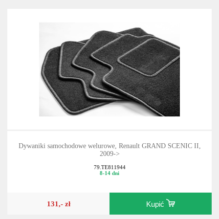
Dywaniki samochodowe welurowe, Renault GRAND SCENIC II,
2009->
79.TE811944
8-14 dni
131,- zł
Kupić