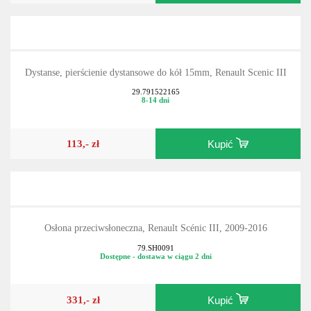
Dystanse, pierścienie dystansowe do kół 15mm, Renault Scenic III
29.791522165
8-14 dni
113,- zł
Kupić
Osłona przeciwsłoneczna, Renault Scénic III, 2009-2016
79.SH0091
Dostępne - dostawa w ciągu 2 dni
331,- zł
Kupić