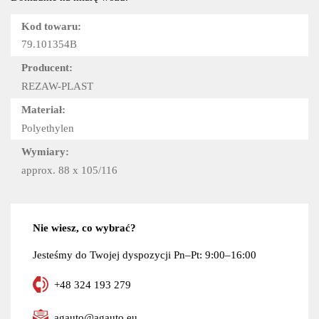
Kod towaru:
79.101354B
Producent:
REZAW-PLAST
Materiał:
Polyethylen
Wymiary:
approx. 88 x 105/116
Nie wiesz, co wybrać?
Jesteśmy do Twojej dyspozycji Pn–Pt: 9:00–16:00
+48 324 193 279
agauto@agauto.eu