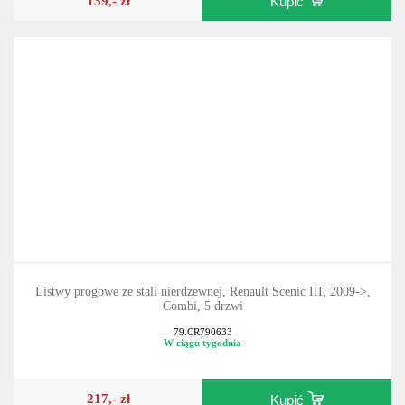
139,- zł
Kupić
Listwy progowe ze stali nierdzewnej, Renault Scenic III, 2009->,
Combi, 5 drzwi
79.CR790633
W ciągu tygodnia
217,- zł
Kupić