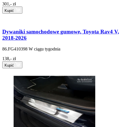
301,- zł
Kupić
Dywaniki samochodowe gumowe, Toyota Rav4 V,
2018-2026
86.FG410398
W ciągu tygodnia
138,- zł
Kupić