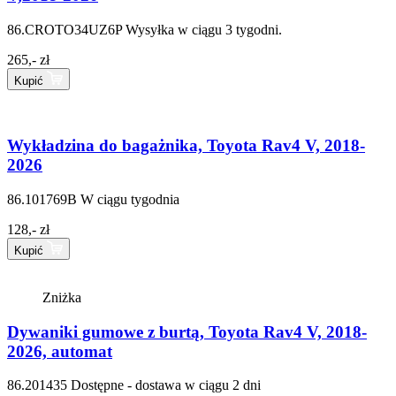
86.CROTO34UZ6P
Wysyłka w ciągu 3 tygodni.
265,- zł
Kupić
Wykładzina do bagażnika, Toyota Rav4 V, 2018-
2026
86.101769B
W ciągu tygodnia
128,- zł
Kupić
Zniżka
Dywaniki gumowe z burtą, Toyota Rav4 V, 2018-
2026, automat
86.201435
Dostępne - dostawa w ciągu 2 dni