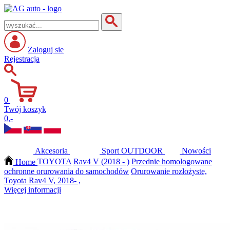
Zaloguj sie
Rejestracja
0
Twój koszyk
0,-
Akcesoria
Sport
OUTDOOR
Nowości
Home
TOYOTA
Rav4 V (2018 - )
Przednie homologowane
ochronne orurowania do samochodów
Orurowanie rozłożyste,
Toyota Rav4 V, 2018- ,
Więcej informacji