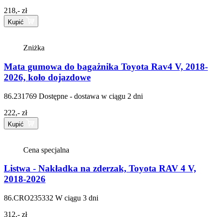
218,- zł
Kupić
Zniżka
Mata gumowa do bagażnika Toyota Rav4 V, 2018-
2026, koło dojazdowe
86.231769
Dostępne - dostawa w ciągu 2 dni
222,- zł
Kupić
Cena specjalna
Listwa - Nakładka na zderzak, Toyota RAV 4 V,
2018-2026
86.CRO235332
W ciągu 3 dni
312,- zł