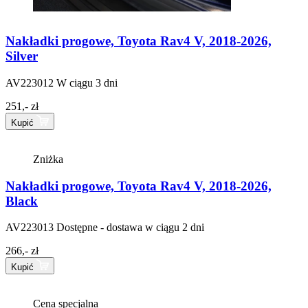
Nakładki progowe, Toyota Rav4 V, 2018-2026,
Silver
AV223012
W ciągu 3 dni
251,- zł
Kupić
Zniżka
Nakładki progowe, Toyota Rav4 V, 2018-2026,
Black
AV223013
Dostępne - dostawa w ciągu 2 dni
266,- zł
Kupić
Cena specjalna