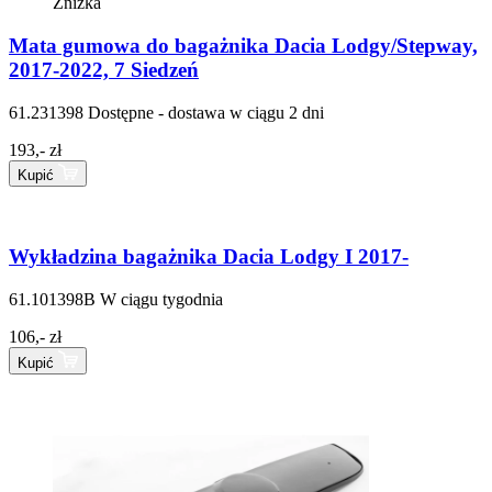
Zniżka
Mata gumowa do bagażnika Dacia Lodgy/Stepway,
2017-2022, 7 Siedzeń
61.231398
Dostępne - dostawa w ciągu 2 dni
193,- zł
Kupić
Wykładzina bagażnika Dacia Lodgy I 2017-
61.101398B
W ciągu tygodnia
106,- zł
Kupić