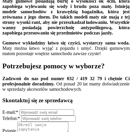
Maty gumowe posiadają burtę o wysokości ok 4cm, która
zapobiega wylewaniu się wody i brudu poza matę. Istnieją
modele samochodów z krawędzią bagażnika, która jest
zrównana z jego dnem. Do takich modeli maty nie mają z tej
strony wysoki rant, aby nie przeszkadzał ładowaniu. Wszystkie
wanny posiadają powierzchnię antypoślizgową, która
zapobiega przesuwaniu się przedmiotów podczas jazdy.
Gumowe wykładziny łatwo się czyści, wystarczy sama woda.
Maty można łatwo wyjąć z pojazdu i umyć. Dzięki gumowym
matom pozostaje wnętrze samochodu zawsze czyste!
Potrzebujesz pomocy w wyborze?
Zadzwoń do nas pod numer 032 / 419 32 79 i chętnie Ci
profesjonalnie doradzimy.
Od ponad 20 lat mamy doświadczenie
w sprzedaży akcesoriów samochodowych.
Skontaktuj się ze sprzedawcą
E-mail:
*
Telefon:
*
Pytanie