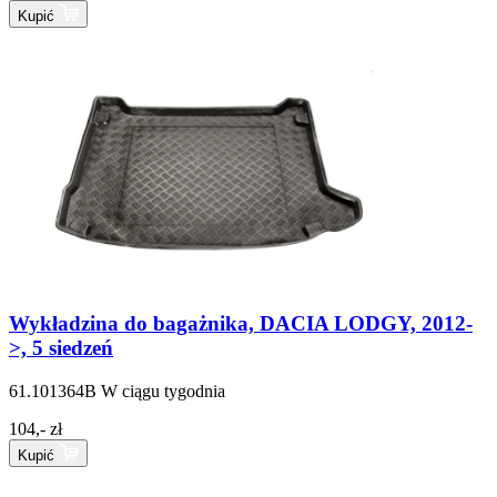
Kupić
Wykładzina do bagażnika, DACIA LODGY, 2012-
>, 5 siedzeń
61.101364B
W ciągu tygodnia
104,- zł
Kupić