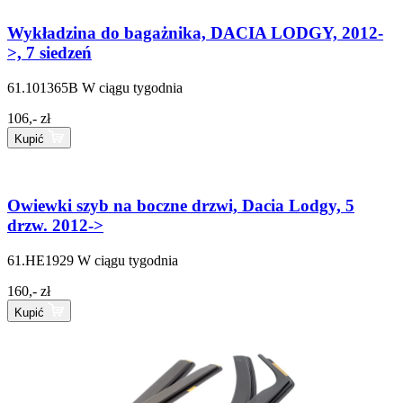
Wykładzina do bagażnika, DACIA LODGY, 2012-
>, 7 siedzeń
61.101365B
W ciągu tygodnia
106,- zł
Kupić
Owiewki szyb na boczne drzwi, Dacia Lodgy, 5
drzw. 2012->
61.HE1929
W ciągu tygodnia
160,- zł
Kupić