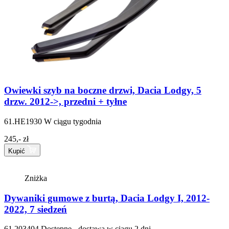
Owiewki szyb na boczne drzwi, Dacia Lodgy, 5
drzw. 2012->, przedni + tyłne
61.HE1930
W ciągu tygodnia
245,- zł
Kupić
Zniżka
Dywaniki gumowe z burtą, Dacia Lodgy I, 2012-
2022, 7 siedzeń
61.203404
Dostępne - dostawa w ciągu 2 dni