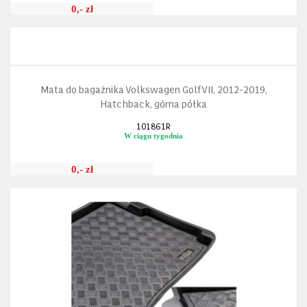
0,- zł
Mata do bagażnika Volkswagen Golf VII, 2012-2019,
Hatchback, górna półka
101861R
W ciągu tygodnia
0,- zł