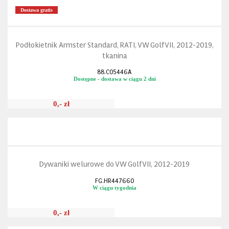
Dostawa gratis
Podłokietnik Armster Standard, RATI, VW Golf VII, 2012-2019,
tkanina
88.C05446A
Dostępne - dostawa w ciągu 2 dni
0,- zł
Dywaniki welurowe do VW Golf VII, 2012-2019
FG.HR447660
W ciągu tygodnia
0,- zł