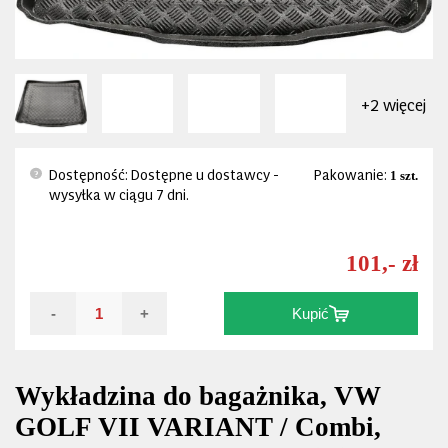
+2 więcej
Dostępność: Dostępne u dostawcy -
Pakowanie:
1 szt.
?
wysyłka w ciągu 7 dni.
101,- zł
-
+
Kupić
Wykładzina do bagażnika, VW
GOLF VII VARIANT / Combi,