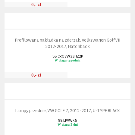
0,- zł
Profilowana nakładka na zderzak, Volkswagen Golf VII
2012-2017, Hatchback
88.CROVW33HZ2P
W ciągu tygodnia
0,- zł
Lampy przednie, VW GOLF 7, 2012-2017, U-TYPE BLACK
88.LPVWK6
W ciągu 3 dni