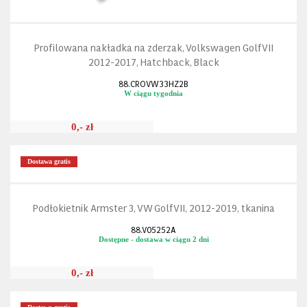
Profilowana nakładka na zderzak, Volkswagen Golf VII
2012-2017, Hatchback, Black
88.CROVW33HZ2B
W ciągu tygodnia
0,- zł
Dostawa gratis
Podłokietnik Armster 3, VW Golf VII, 2012-2019, tkanina
88.V05252A
Dostępne - dostawa w ciągu 2 dni
0,- zł