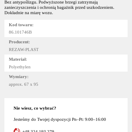
Bez antypoślizgu. Podwyższone brzegi zatrzymają
zanieczyszczenia i ochronią bagażnik przed uszkodzeniem.
Dokładnie na miarę wozu.
Kod towaru:
86.101746B
Producent:
REZAW-PLAST
Materiał:
Polyethylen
Wymiary:
approx. 67 x 95
Nie wiesz, co wybrać?
Jesteśmy do Twojej dyspozycji Pn–Pt: 9:00–16:00
+48 324 193 279