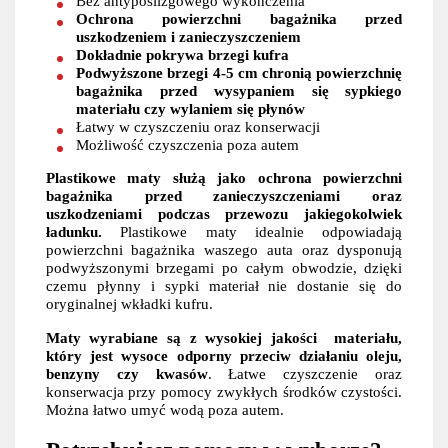
Bez antypoślizgowego wykończenia
Ochrona powierzchni bagażnika przed
uszkodzeniem i zanieczyszczeniem
Dokładnie pokrywa brzegi kufra
Podwyższone brzegi 4-5 cm chronią powierzchnię
bagażnika przed wysypaniem się sypkiego
materiału czy wylaniem się płynów
Łatwy w czyszczeniu oraz konserwacji
Możliwość czyszczenia poza autem
Plastikowe maty służą jako ochrona powierzchni
bagażnika przed zanieczyszczeniami oraz
uszkodzeniami podczas przewozu jakiegokolwiek
ładunku.
Plastikowe maty idealnie odpowiadają
powierzchni bagażnika waszego auta oraz dysponują
podwyższonymi brzegami po całym obwodzie, dzięki
czemu płynny i sypki materiał nie dostanie się do
oryginalnej wkładki kufru.
Maty wyrabiane są z wysokiej jakości materiału,
który jest wysoce odporny przeciw działaniu oleju,
benzyny czy kwasów
. Łatwe czyszczenie oraz
konserwacja przy pomocy zwykłych środków czystości.
Można łatwo umyć wodą poza autem.