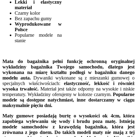
Lekki i elastyczny
materiał
Czarny kolor
Bez zapachu gumy
Wyprodukowane w
Polsce
Popularne modele na
stanie
Mata do bagażnika pełni funkcję ochronną oryginalnej
wykładziny bagażnika Twojego samochodu, dlatego jest
wykonana na miarę kształtu podłogi w bagażniku danego
modelu auta.
Dywaniki wykonane są z mieszanki gumowej o
specjalnych właściwościach:
elastyczność, lekkość i również
wysoka trwałość.
Materiał jest także odporny na wysokie i niskie
temperatury. Wykładziny oferujemy w kolorze czarnym.
Popularne
modele są dostępne natychmiast, inne dostarczamy w ciągu
maksymalnie pięciu dni.
Maty gumowe posiadają burtę o wysokości ok 4cm, która
zapobiega wylewaniu się wody i brudu poza matę. Istnieją
modele samochodów z krawędzią bagażnika, która jest
zrównana z jego dnem. Do takich modeli maty nie mają z tej