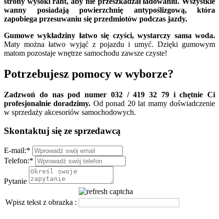
strony wysoki rant, aby nie przeszkadzał ładowaniu. Wszystkie
wanny posiadają powierzchnię antypoślizgową, która
zapobiega przesuwaniu się przedmiotów podczas jazdy.
Gumowe wykładziny łatwo się czyści, wystarczy sama woda.
Maty można łatwo wyjąć z pojazdu i umyć. Dzięki gumowym
matom pozostaje wnętrze samochodu zawsze czyste!
Potrzebujesz pomocy w wyborze?
Zadzwoń do nas pod numer 032 / 419 32 79 i chętnie Ci
profesjonalnie doradzimy.
Od ponad 20 lat mamy doświadczenie
w sprzedaży akcesoriów samochodowych.
Skontaktuj się ze sprzedawcą
E-mail:
*
Telefon:
*
Pytanie
Wpisz tekst z obrazka :