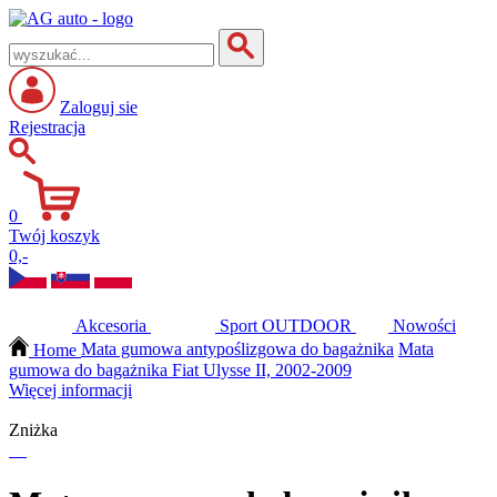
Zaloguj sie
Rejestracja
0
Twój koszyk
0,-
Akcesoria
Sport
OUTDOOR
Nowości
Home
Mata gumowa antypoślizgowa do bagażnika
Mata
gumowa do bagażnika Fiat Ulysse II, 2002-2009
Więcej informacji
Zniżka