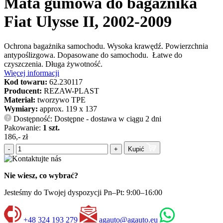
Mata gumowa do bagażnika
Fiat Ulysse II, 2002-2009
Ochrona bagażnika samochodu. Wysoka krawędź. Powierzchnia
antypoślizgowa. Dopasowane do samochodu. Łatwe do
czyszczenia. Długa żywotność.
Więcej informacji
Kod towaru:
62.230117
Producent:
REZAW-PLAST
Materiał:
tworzywo TPE
Wymiary:
approx. 119 x 137
Dostępność: Dostępne - dostawa w ciągu 2 dni
?
Pakowanie:
1 szt.
186,- zł
-
+
Kupić
Nie wiesz, co wybrać?
Jesteśmy do Twojej dyspozycji Pn–Pt: 9:00–16:00
+48 324 193 279
agauto@agauto.eu