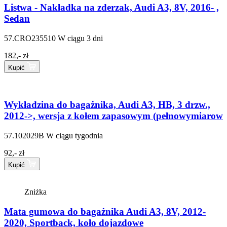
Listwa - Nakładka na zderzak, Audi A3, 8V, 2016- ,
Sedan
57.CRO235510
W ciągu 3 dni
182,- zł
Kupić
Wykładzina do bagażnika, Audi A3, HB, 3 drzw.,
2012->, wersja z kołem zapasowym (pełnowymiarow
57.102029B
W ciągu tygodnia
92,- zł
Kupić
Zniżka
Mata gumowa do bagażnika Audi A3, 8V, 2012-
2020, Sportback, koło dojazdowe