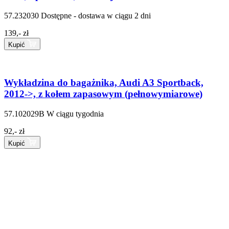
57.232030
Dostępne - dostawa w ciągu 2 dni
139,- zł
Kupić
Wykładzina do bagażnika, Audi A3 Sportback,
2012->, z kołem zapasowym (pełnowymiarowe)
57.102029B
W ciągu tygodnia
92,- zł
Kupić