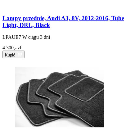
Lampy przednie, Audi A3, 8V, 2012-2016, Tube
Light, DRL, Black
LPAUE7
W ciągu 3 dni
4 300,- zł
Kupić