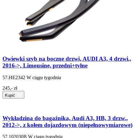
Owiewki szyb na boczne drzwi, AUDI A3, 4 drzwi.,
2016->, Limousine, przedni+tyłne
57.HE2342
W ciągu tygodnia
245,- zł
Kupić
Wykładzina do bagażnika, Audi A3, HB, 3 drzw.,
2012->, z kołem dojazdowym (niepełnowymiarowe)
57.102030B
W ciągu tygodnia