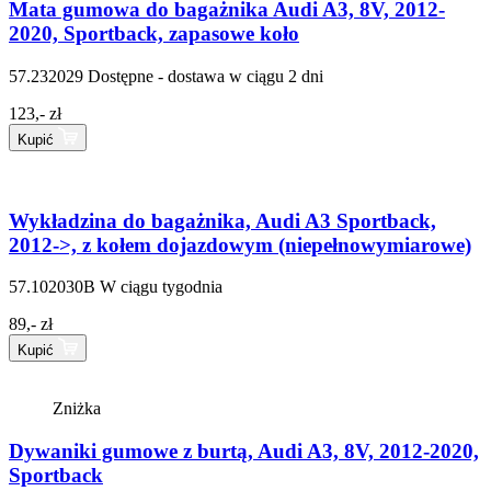
Mata gumowa do bagażnika Audi A3, 8V, 2012-
2020, Sportback, zapasowe koło
57.232029
Dostępne - dostawa w ciągu 2 dni
123,- zł
Kupić
Wykładzina do bagażnika, Audi A3 Sportback,
2012->, z kołem dojazdowym (niepełnowymiarowe)
57.102030B
W ciągu tygodnia
89,- zł
Kupić
Zniżka
Dywaniki gumowe z burtą, Audi A3, 8V, 2012-2020,
Sportback