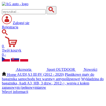
Zaloguj sie
Rejestracja
0
Twój koszyk
0,-
Akcesoria
Sport
OUTDOOR
Nowości
Home
AUDI
A3 III 8V (2012 - 2020)
Plastikowe maty do
bagażnika samochodu bez warstwy antypoślizgowej
Wykładzina do
bagażnika, Audi A3, HB, 3 drzw., 2012->, wersja z kołem
zapasowym (pełnowymiarow
Więcej informacji