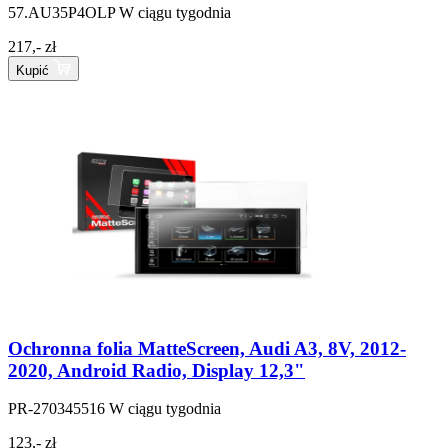
57.AU35P4OLP
W ciągu tygodnia
217,- zł
Kupić
Ochronna folia MatteScreen, Audi A3, 8V, 2012-
2020, Android Radio, Display 12,3"
PR-270345516
W ciągu tygodnia
123,- zł