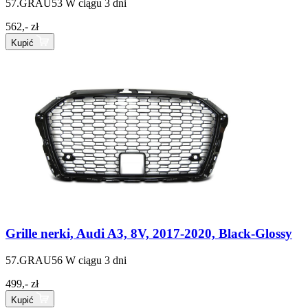
57.GRAU53
W ciągu 3 dni
562,- zł
Kupić
Grille nerki, Audi A3, 8V, 2017-2020, Black-Glossy
57.GRAU56
W ciągu 3 dni
499,- zł
Kupić