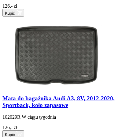
126,- zł
Kupić
Mata do bagażnika Audi A3, 8V, 2012-2020,
Sportback, koło zapasowe
102029R
W ciągu tygodnia
126,- zł
Kupić