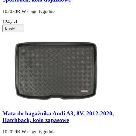
102030R
W ciągu tygodnia
124,- zł
Kupić
Mata do bagażnika Audi A3, 8V, 2012-2020,
Hatchback, koło zapasowe
102029R
W ciągu tygodnia