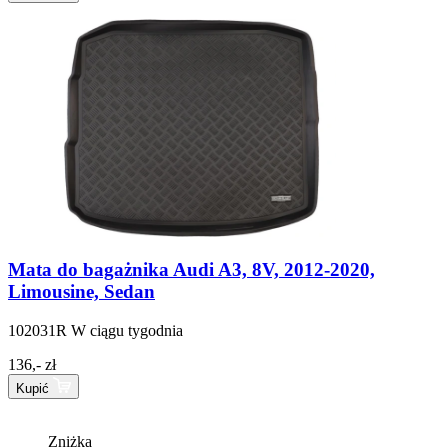
Mata do bagażnika Audi A3, 8V, 2012-2020,
Limousine, Sedan
102031R
W ciągu tygodnia
136,- zł
Kupić
Zniżka