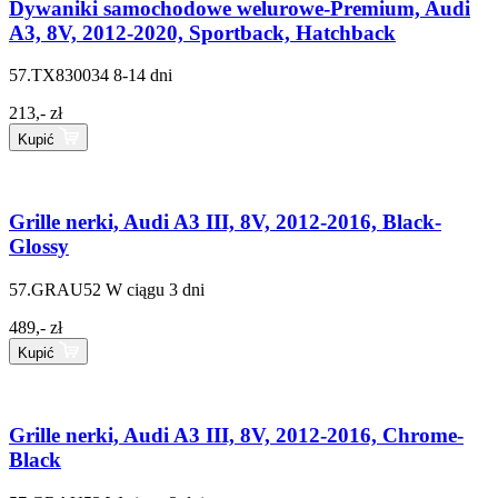
Dywaniki samochodowe welurowe-Premium, Audi
A3, 8V, 2012-2020, Sportback, Hatchback
57.TX830034
8-14 dni
213,- zł
Kupić
Grille nerki, Audi A3 III, 8V, 2012-2016, Black-
Glossy
57.GRAU52
W ciągu 3 dni
489,- zł
Kupić
Grille nerki, Audi A3 III, 8V, 2012-2016, Chrome-
Black