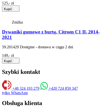
125,- zł
Kupić
Zniżka
Dywaniki gumowe z burtą, Citroen C1 II, 2014-
2021
59.201429
Dostępne - dostawa w ciągu 2 dni
149,- zł
Kupić
Szybki kontakt
+48 324 193 279
+420 724 859 347
tyłko WhatsApp
Obsługa klienta