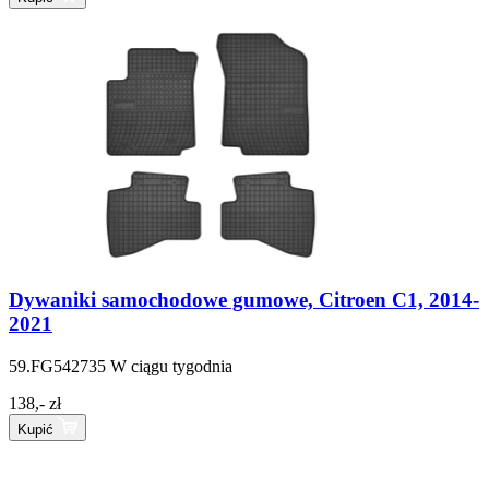
Dywaniki samochodowe gumowe, Citroen C1, 2014-
2021
59.FG542735
W ciągu tygodnia
138,- zł
Kupić