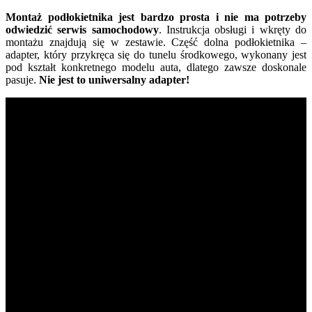
Montaż podłokietnika jest bardzo prosta i nie ma potrzeby
odwiedzić serwis samochodowy
. Instrukcja obsługi i wkręty do
montażu znajdują się w zestawie. Część dolna podłokietnika –
adapter, który przykręca się do tunelu środkowego, wykonany jest
pod kształt konkretnego modelu auta, dlatego zawsze doskonale
pasuje.
Nie jest to uniwersalny adapter!