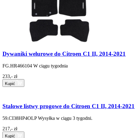
Dywaniki welurowe do Citroen C1 II, 2014-2021
FG.HR466104
W ciągu tygodnia
233,- zł
Kupić
Stalowe listwy progowe do Citroen C1 II, 2014-2021
59.CI38HP4OLP
Wysyłka w ciągu 3 tygodni.
217,- zł
Kupić