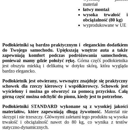
materiał
łatwy montaż
wysoka trwałość i
obciążalność (80 kg)
wyprodukowane w UE
Podłokietniki są bardzo praktycznym i eleganckim dodatkiem
do Twojego samochodu. Upiększają wnętrze auta a także
zapewniają komfort podczas podróżowania samochodem,
ponieważ mamy gdzie położyć rękę.
Górna częćś podłokietnika
jest obszyta miekką i delikatną w dotyku skórą, która wygląda
bardzo elegancko.
Podłokietnik jest otwierany, wewnątrz znajduje się praktyczny
schowek dla rzeczy kierowcy i współkierowcy. Schowek jest
wyścielony i można go otworzyć za pomocą przycisku. Całą
górną część można odchylić do pionu, kiedy jest to potrzebne.
Podłokietniki STANDARD wykonane są z wysokiej jakości
materiałów, które zapewniają długą żywotność.
Materiał nie
skrzypi i nie trzeszczy. Głównymi zaletami tego produktu są wysoka
trwałość i obciążalność nawet do 80 kg, co wynika z testów
statyczno-dynamicznych.