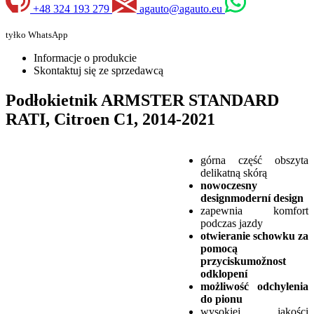
+48 324 193 279
agauto@agauto.eu
tyłko WhatsApp
Informacje o produkcie
Skontaktuj się ze sprzedawcą
Podłokietnik ARMSTER STANDARD
RATI, Citroen C1, 2014-2021
górna część obszyta
delikatną skórą
nowoczesny
designmoderní design
zapewnia komfort
podczas jazdy
otwieranie schowku za
pomocą
przyciskumožnost
odklopení
możliwość odchylenia
do pionu
wysokiej jakości