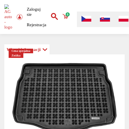
Zaloguj
sie
0
Rejestracja
Więcej informacji
Cena specjalna
Zniżka