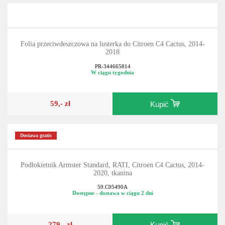
Folia przeciwdeszczowa na lusterka do Citroen C4 Cactus, 2014-
2018
PR-344665814
W ciągu tygodnia
59,- zł
Kupić
Dostawa gratis
Podłokietnik Armster Standard, RATI, Citroen C4 Cactus, 2014-
2020, tkanina
59.C05490A
Dostępne - dostawa w ciągu 2 dni
279,- zł
Kupić