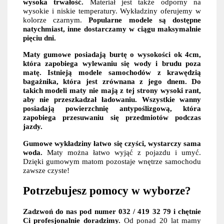
wysoka trwałość.
Materiał jest także odporny na
wysokie i niskie temperatury. Wykładziny oferujemy w
kolorze czarnym.
Popularne modele są dostępne
natychmiast, inne dostarczamy w ciągu maksymalnie
pięciu dni.
Maty gumowe posiadają burtę o wysokości ok 4cm,
która zapobiega wylewaniu się wody i brudu poza
matę. Istnieją modele samochodów z krawędzią
bagażnika, która jest zrównana z jego dnem. Do
takich modeli maty nie mają z tej strony wysoki rant,
aby nie przeszkadzał ładowaniu. Wszystkie wanny
posiadają powierzchnię antypoślizgową, która
zapobiega przesuwaniu się przedmiotów podczas
jazdy.
Gumowe wykładziny łatwo się czyści, wystarczy sama
woda.
Maty można łatwo wyjąć z pojazdu i umyć.
Dzięki gumowym matom pozostaje wnętrze samochodu
zawsze czyste!
Potrzebujesz pomocy w wyborze?
Zadzwoń do nas pod numer 032 / 419 32 79 i chętnie
Ci profesjonalnie doradzimy.
Od ponad 20 lat mamy