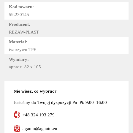
Kod towaru:
59.230145
Producent:
REZAW-PLAST
Materiał:
tworzywo TPE
Wymiary:
approx. 82 x 105
Nie wiesz, co wybrać?
Jesteśmy do Twojej dyspozycji Pn–Pt: 9:00–16:00
+48 324 193 279
agauto@agauto.eu