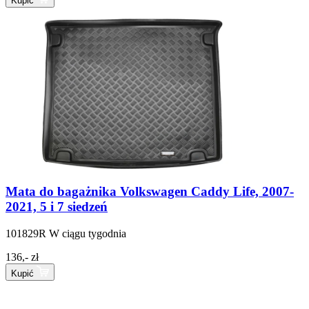
Kupić
Mata do bagażnika Volkswagen Caddy Life, 2007-
2021, 5 i 7 siedzeń
101829R
W ciągu tygodnia
136,- zł
Kupić