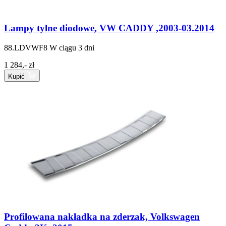
Lampy tylne diodowe, VW CADDY ,2003-03.2014
88.LDVWF8
W ciągu 3 dni
1 284,- zł
Kupić
Profilowana nakładka na zderzak, Volkswagen