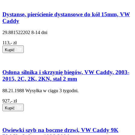
Dystanse, pierścienie dystansowe do kół 15mm, VW
Caddy
29.881522202
8-14 dni
113,- zł
Kupić
Osłona silnika i skrzynię biegów, VW Caddy, 2003-
2015, 2C, 2K, 2KN, stal 2 mm
88.21.1988
Wysyłka w ciągu 3 tygodni.
927,- zł
Kupić
Owiewki szyb na boczne drzwi, VW Caddy 9K