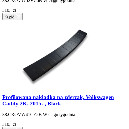
88.CROVW52VZ6B
W ciągu tygodnia
310,- zł
Kupić
Profilowana nakładka na zderzak, Volkswagen
Caddy 2K, 2015- , Black
88.CROVW41CZ2B
W ciągu tygodnia
310,- zł