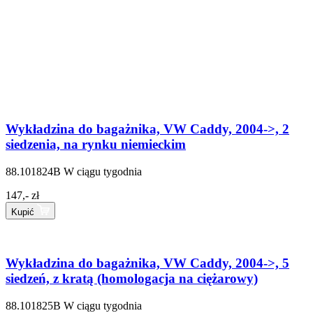
Wykładzina do bagażnika, VW Caddy, 2004->, 2
siedzenia, na rynku niemieckim
88.101824B
W ciągu tygodnia
147,- zł
Kupić
Wykładzina do bagażnika, VW Caddy, 2004->, 5
siedzeń, z kratą (homologacja na ciężarowy)
88.101825B
W ciągu tygodnia