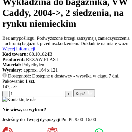
Wykładzina do bagażnika, VW
Caddy, 2004->, 2 siedzenia, na
rynku niemieckim
Bez antypoślizgu. Podwyższone brzegi zatrzymają zanieczyszczenia
i ochronią bagażnik przed uszkodzeniem. Dokładnie na miarę wozu.
Więcej informacji
Kod towaru:
88.101824B
Producent:
REZAW-PLAST
Materiał:
Polyethylen
Wymiary:
approx. 164 x 121
Dostępność: Dostępne u dostawcy - wysyłka w ciągu 7 dni.
?
Pakowanie:
1 szt.
147,- zł
-
+
Kupić
Nie wiesz, co wybrać?
Jesteśmy do Twojej dyspozycji Pn–Pt: 9:00–16:00