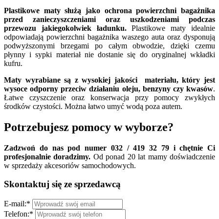
Plastikowe maty służą jako ochrona powierzchni bagażnika
przed zanieczyszczeniami oraz uszkodzeniami podczas
przewozu jakiegokolwiek ładunku.
Plastikowe maty idealnie
odpowiadają powierzchni bagażnika waszego auta oraz dysponują
podwyższonymi brzegami po całym obwodzie, dzięki czemu
płynny i sypki materiał nie dostanie się do oryginalnej wkładki
kufru.
Maty wyrabiane są z wysokiej jakości materiału, który jest
wysoce odporny przeciw działaniu oleju, benzyny czy kwasów
.
Łatwe czyszczenie oraz konserwacja przy pomocy zwykłych
środków czystości. Można łatwo umyć wodą poza autem.
Potrzebujesz pomocy w wyborze?
Zadzwoń do nas pod numer 032 / 419 32 79 i chętnie Ci
profesjonalnie doradzimy.
Od ponad 20 lat mamy doświadczenie
w sprzedaży akcesoriów samochodowych.
Skontaktuj się ze sprzedawcą
E-mail:
*
Telefon:
*