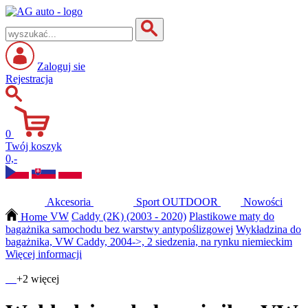
Zaloguj sie
Rejestracja
0
Twój koszyk
0,-
Akcesoria
Sport
OUTDOOR
Nowości
Home
VW
Caddy (2K) (2003 - 2020)
Plastikowe maty do
bagażnika samochodu bez warstwy antypoślizgowej
Wykładzina do
bagażnika, VW Caddy, 2004->, 2 siedzenia, na rynku niemieckim
Więcej informacji
+2 więcej