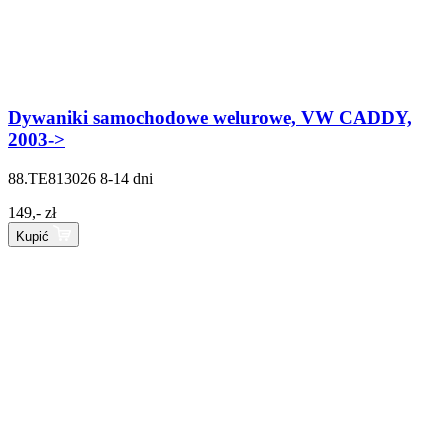
Dywaniki samochodowe welurowe, VW CADDY,
2003->
88.TE813026
8-14 dni
149,- zł
Kupić