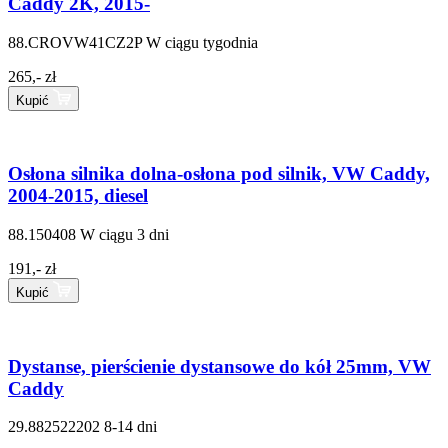
Caddy 2K, 2015-
88.CROVW41CZ2P
W ciągu tygodnia
265,- zł
Kupić
Osłona silnika dolna-osłona pod silnik, VW Caddy,
2004-2015, diesel
88.150408
W ciągu 3 dni
191,- zł
Kupić
Dystanse, pierścienie dystansowe do kół 25mm, VW
Caddy
29.882522202
8-14 dni