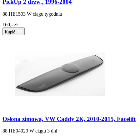
PickUp 2 drzw., 1996-2004
88.HE1503
W ciągu tygodnia
160,- zł
Kupić
Osłona zimowa, VW Caddy 2K, 2010-2015, Facelift
88.HE04029
W ciągu 3 dni